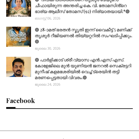
ചീഫായിരുന്ന അന്തരിച്ച കെ. വി. തോമസിൻ്റെ
ഭാര്യ ആലീസ് തോമസ് (92) നിര്യാതയായി.*🟣
ഓഗസ്റ്റ് 06, 2026
🟣 28-ാമത് ഭരതൻ സ്മൃതി ഇന്ന് വൈകീട്ട് 5 മണിക്ക്
തൃശൂർ റീജിയണൽ തിയ്യറ്ററിൽ സംഘടിപ്പിക്കും.
🟣
ജൂലൈ 30, 2026
🟣 പാർളിക്കാട് ശ്രീ വ്യാസ എൻ.എസ് എസ്.
കോളേജിലെ മുൻ യൂണിയൻ ജനറൽ സെക്രട്ടറി
മുനീഷ് കളമശേരിയിൽ വെച്ച് ട്രെയിൻ തട്ടി
മരണപ്പെട്ടതായി വിവരം.🟣
ജൂലൈ 24, 2026
Facebook