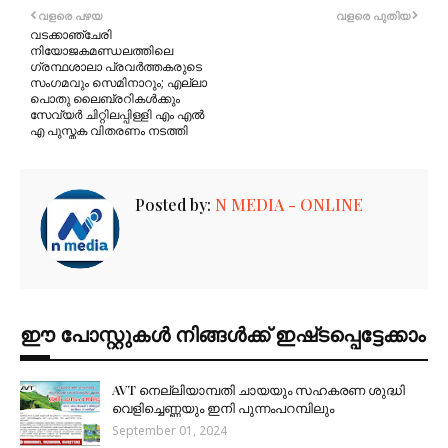
വളരെ പഴയ
വളരെ പുതിയ
വടക്കാഞ്ചേരി
നിയോജകമണ്ഡലത്തിലെ
ഗ്രന്ഥശാലാ പ്രവർത്തകരുടെ
സംഗമവും സെമിനാറും; എല്ലാ
പൊതു ലൈബ്രറികൾക്കും
സേവ്യർ ചിറ്റിലപ്പിള്ളി എം എൽ
എ പുസ്തക വിതരണം നടത്തി
Posted by:
N MEDIA - ONLINE
ഈ പോസ്റ്റുകൾ നിങ്ങൾക്ക് ഇഷ്‌‌ടപ്പെട്ടേക്കാം
AVT നെല്ലിയാമ്പതി ചായയും സഹകരണ ശുദ്ധി
വെളിച്ചെണ്ണയും ഇനി പുന്നംപറമ്പിലും
September 01, 2024