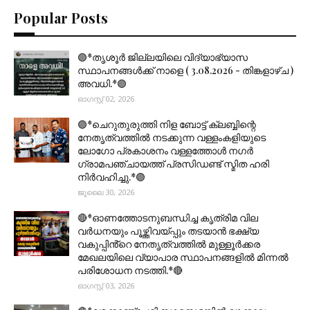
Popular Posts
🟣*തൃശൂര്‍ ജില്ലയിലെ വിദ്യാഭ്യാസ
സ്ഥാപനങ്ങൾക്ക് നാളെ ( 3.08.2026 - തിങ്കളാഴ്ച )
അവധി.*🟣
ഓഗസ്റ്റ് 02, 2026
🟣*ചെറുതുരുത്തി നിള ബോട്ട് ക്ലബ്ബിന്റെ
നേതൃത്വത്തിൽ നടക്കുന്ന വള്ളംകളിയുടെ
ലോഗോ പ്രകാശനം വള്ളത്തോൾ നഗർ
ഗ്രാമപഞ്ചായത്ത് പ്രസിഡണ്ട് സ്മിത ഹരി
നിർവഹിച്ചു.*🟣
ജൂലൈ 30, 2026
🔴*ഓണത്തോടനുബന്ധിച്ച കൃത്രിമ വില
വർധനയും പൂഴ്ത്തിവയ്പ്പും തടയാൻ ഭക്ഷ്യ
വകുപ്പിൻ്റെ നേതൃത്വത്തിൽ മുള്ളൂർക്കര
മേഖലയിലെ വ്യാപാര സ്ഥാപനങ്ങളിൽ മിന്നൽ
പരിശോധന നടത്തി.*🔴
ഓഗസ്റ്റ് 03, 2026