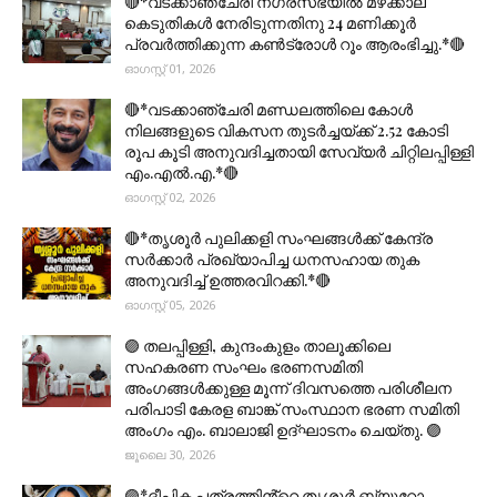
🔴*വടക്കാഞ്ചേരി നഗരസഭയിൽ മഴക്കാല
കെടുതികൾ നേരിടുന്നതിനു 24 മണിക്കൂർ
പ്രവർത്തിക്കുന്ന കൺട്രോൾ റൂം ആരംഭിച്ചു.*🔴
ഓഗസ്റ്റ് 01, 2026
🔴*വടക്കാഞ്ചേരി മണ്ഡലത്തിലെ കോൾ
നിലങ്ങളുടെ വികസന തുടർച്ചയ്ക്ക് 2.52 കോടി
രൂപ കൂടി അനുവദിച്ചതായി സേവ്യർ ചിറ്റിലപ്പിള്ളി
എം.എൽ.എ.*🔴
ഓഗസ്റ്റ് 02, 2026
🔴*തൃശൂര്‍ പുലിക്കളി സംഘങ്ങള്‍ക്ക് കേന്ദ്ര
സര്‍ക്കാര്‍ പ്രഖ്യാപിച്ച ധനസഹായ തുക
അനുവദിച്ച് ഉത്തരവിറക്കി.*🔴
ഓഗസ്റ്റ് 05, 2026
🟣 തലപ്പിള്ളി, കുന്ദംകുളം താലൂക്കിലെ
സഹകരണ സംഘം ഭരണസമിതി
അംഗങ്ങൾക്കുള്ള മൂന്ന് ദിവസത്തെ പരിശീലന
പരിപാടി കേരള ബാങ്ക് സംസ്ഥാന ഭരണ സമിതി
അംഗം എം. ബാലാജി ഉദ്ഘാടനം ചെയ്തു. 🟣
ജൂലൈ 30, 2026
🟣*ദീപിക പത്രത്തിൻ്റെ തൃശൂർ ബ്യൂറോ