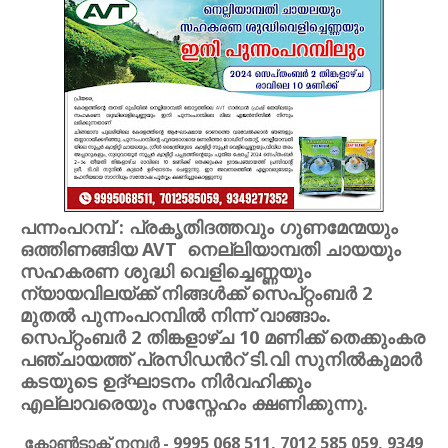
പന്നംപറമ്പ് : പ്രകൃതിദത്തവും ഗുണമേന്മയും
ഒത്തിണങ്ങിയ AVT നെല്ലിയാമ്പതി ചായയും
സഹകരണ ശുദ്ധി വെളിച്ചെണ്ണയും
ന്യായവിലയ്ക്ക് നിങ്ങൾക്ക് സെപ്റ്റംബർ 2
മുതൽ പുന്നംപറമ്പിൽ നിന്ന് വാങ്ങാം.
സെപ്റ്റംബർ 2 തിങ്കളാഴ്ച 10 മണിക്ക് തെക്കുംകര
പഞ്ചായത്ത് പ്രസിഡൻറ് ടി.വി സുനിൽകുമാർ
കടയുടെ ഉദ്ഘാടനം നിർവഹിക്കും
എല്ലാവരെയും സസ്നേഹം ക്ഷണിക്കുന്നു.
കോൺടാക്ട് നമ്പർ - 9995 068 511, 7012 585 059, 9349