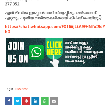
277 352.
എൻ മീഡിയ ഇപ്പോൾ വാട്സ്ആപ്പിലും ലഭ്യമാണ്.
ഏറ്റവും പുതിയ വാർത്തകൾക്കായി ക്ലിക്ക് ചെയ്യൂ👇
https://chat.whatsapp.com/FX16iijLtA9FHNfxI9dY
hG
Tags:
Business