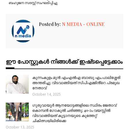
ബഹുജന സദസ്സ് സംഘടിപ്പിച്ചു
Posted by:
N MEDIA - ONLINE
ഈ പോസ്റ്റുകൾ നിങ്ങൾക്ക് ഇഷ്‌‌ടപ്പെട്ടേക്കാം
കുന്നംകുളം മുൻ എംഎൽഎ ബാബു എം.പാലിശ്ശേരി
അന്തരിച്ചു; വിടവാങ്ങിയത് സിപിഎമ്മിൻ്റെ പ്രമുഖ
നേതാവ്
October 14, 2025
ഗുരുവായൂർ ആനയോട്ടങ്ങളിലെ സ്ഥിരം ജേതാവ്
കൊമ്പൻ ഗോകുൽ ചരിഞ്ഞു; 40-ാം വയസ്സിൽ
വിടവാങ്ങിയത് കൂട്ടാനയുടെ കുത്തേറ്റ്
ചികിത്സയിലിരിക്കെ
October 13, 2025