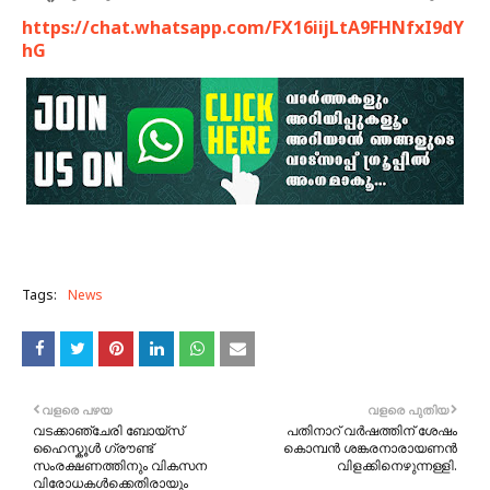
https://chat.whatsapp.com/FX16iijLtA9FHNfxI9dY
hG
Tags:
News
വളരെ പഴയ
വളരെ പുതിയ
വടക്കാഞ്ചേരി ബോയ്സ്
പതിനാറ് വർഷത്തിന് ശേഷം
ഹൈസ്കൂൾ ഗ്രൗണ്ട്
കൊമ്പൻ ശങ്കരനാരായണൻ
സംരക്ഷണത്തിനും വികസന
വിളക്കിനെഴുന്നള്ളി.
വിരോധകൾക്കെതിരായും