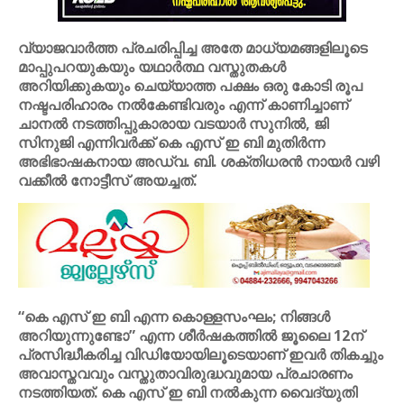
വ്യാജവാർത്ത പ്രചരിപ്പിച്ച അതേ മാധ്യമങ്ങളിലൂടെ
മാപ്പുപറയുകയും യഥാർത്ഥ വസ്തുതകൾ
അറിയിക്കുകയും ചെയ്യാത്ത പക്ഷം ഒരു കോടി രൂപ
നഷ്ടപരിഹാരം നൽകേണ്ടിവരും എന്ന് കാണിച്ചാണ്
ചാനൽ നടത്തിപ്പുകാരായ വടയാർ സുനിൽ, ജി
സിനുജി എന്നിവർക്ക് കെ എസ് ഇ ബി മുതിർന്ന
അഭിഭാഷകനായ അഡ്വ. ബി. ശക്തിധരൻ നായർ വഴി
വക്കീൽ നോട്ടീസ് അയച്ചത്.
“കെ എസ് ഇ ബി എന്ന കൊള്ളസംഘം; നിങ്ങൾ
അറിയുന്നുണ്ടോ” എന്ന ശീർഷകത്തിൽ ജൂലൈ 12ന്
പ്രസിദ്ധീകരിച്ച വിഡിയോയിലൂടെയാണ് ഇവർ തികച്ചും
അവാസ്തവവും വസ്തുതാവിരുദ്ധവുമായ പ്രചാരണം
നടത്തിയത്. കെ എസ് ഇ ബി നൽകുന്ന വൈദ്യുതി