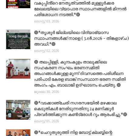
വകുപ്പിൻ്റെ നേതൃത്വത്തിൽ മുള്ളൂർക്കര
മേഖലയിലെ വ്യാപാര സ്ഥാപനങ്ങളിൽ മിന്നൽ
പരിശോധന നടത്തി.*🔴
ഓഗസ്റ്റ് 03, 2026
🟣*തൃശൂര്‍ ജില്ലയിലെ വിദ്യാഭ്യാസ
സ്ഥാപനങ്ങൾക്ക് നാളെ ( 3.08.2026 - തിങ്കളാഴ്ച )
അവധി.*🟣
ഓഗസ്റ്റ് 02, 2026
🟣 തലപ്പിള്ളി, കുന്ദംകുളം താലൂക്കിലെ
സഹകരണ സംഘം ഭരണസമിതി
അംഗങ്ങൾക്കുള്ള മൂന്ന് ദിവസത്തെ പരിശീലന
പരിപാടി കേരള ബാങ്ക് സംസ്ഥാന ഭരണ സമിതി
അംഗം എം. ബാലാജി ഉദ്ഘാടനം ചെയ്തു. 🟣
ജൂലൈ 30, 2026
🔴*വടക്കാഞ്ചേരി നഗരസഭയിൽ മഴക്കാല
കെടുതികൾ നേരിടുന്നതിനു 24 മണിക്കൂർ
പ്രവർത്തിക്കുന്ന കൺട്രോൾ റൂം ആരംഭിച്ചു.*🔴
ഓഗസ്റ്റ് 01, 2026
🟣*ചെറുതുരുത്തി നിള ബോട്ട് ക്ലബ്ബിന്റെ