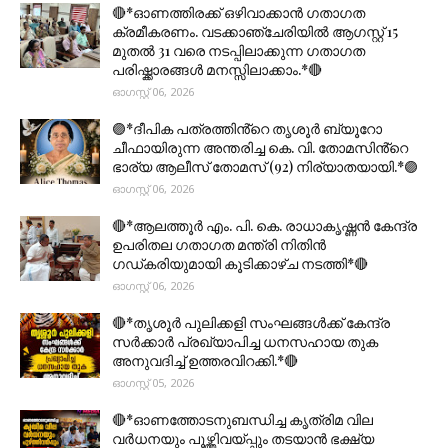
🔴*ഓണത്തിരക്ക് ഒഴിവാക്കാൻ ഗതാഗത
ക്രമീകരണം. വടക്കാഞ്ചേരിയിൽ ആഗസ്റ്റ് 15
മുതല്‍ 31 വരെ നടപ്പിലാക്കുന്ന ഗതാഗത
പരിഷ്ക്കാരങ്ങൾ മനസ്സിലാക്കാം.*🔴
ഓഗസ്റ്റ് 06, 2026
🟣*ദീപിക പത്രത്തിൻ്റെ തൃശൂർ ബ്യൂറോ
ചീഫായിരുന്ന അന്തരിച്ച കെ. വി. തോമസിൻ്റെ
ഭാര്യ ആലീസ് തോമസ് (92) നിര്യാതയായി.*🟣
ഓഗസ്റ്റ് 06, 2026
🔴*ആലത്തൂർ എം. പി. കെ. രാധാകൃഷ്ണൻ കേന്ദ്ര
ഉപരിതല ഗതാഗത മന്ത്രി നിതിൻ
ഗഡ്കരിയുമായി കൂടിക്കാഴ്ച നടത്തി*🔴
ഓഗസ്റ്റ് 06, 2026
🔴*തൃശൂര്‍ പുലിക്കളി സംഘങ്ങള്‍ക്ക് കേന്ദ്ര
സര്‍ക്കാര്‍ പ്രഖ്യാപിച്ച ധനസഹായ തുക
അനുവദിച്ച് ഉത്തരവിറക്കി.*🔴
ഓഗസ്റ്റ് 05, 2026
🔴*ഓണത്തോടനുബന്ധിച്ച കൃത്രിമ വില
വർധനയും പൂഴ്ത്തിവയ്പ്പും തടയാൻ ഭക്ഷ്യ