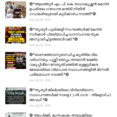
🔴*ആലത്തൂർ എം. പി. കെ. രാധാകൃഷ്ണൻ കേന്ദ്ര
ഉപരിതല ഗതാഗത മന്ത്രി നിതിൻ
ഗഡ്കരിയുമായി കൂടിക്കാഴ്ച നടത്തി*🔴
ഓഗസ്റ്റ് 06, 2026
🔴*തൃശൂര്‍ പുലിക്കളി സംഘങ്ങള്‍ക്ക് കേന്ദ്ര
സര്‍ക്കാര്‍ പ്രഖ്യാപിച്ച ധനസഹായ തുക
അനുവദിച്ച് ഉത്തരവിറക്കി.*🔴
ഓഗസ്റ്റ് 05, 2026
🔴*ഓണത്തോടനുബന്ധിച്ച കൃത്രിമ വില
വർധനയും പൂഴ്ത്തിവയ്പ്പും തടയാൻ ഭക്ഷ്യ
വകുപ്പിൻ്റെ നേതൃത്വത്തിൽ മുള്ളൂർക്കര
മേഖലയിലെ വ്യാപാര സ്ഥാപനങ്ങളിൽ മിന്നൽ
പരിശോധന നടത്തി.*🔴
ഓഗസ്റ്റ് 03, 2026
🟣*തൃശൂര്‍ ജില്ലയിലെ വിദ്യാഭ്യാസ
സ്ഥാപനങ്ങൾക്ക് നാളെ ( 3.08.2026 - തിങ്കളാഴ്ച )
അവധി.*🟣
ഓഗസ്റ്റ് 02, 2026
🟣 തലപ്പിള്ളി, കുന്ദംകുളം താലൂക്കിലെ