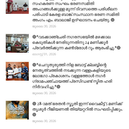
സഹകരണ സംഘം ഭരണസമിതി
അംഗങ്ങൾക്കുള്ള മൂന്ന് ദിവസത്തെ പരിശീലന
പരിപാടി കേരള ബാങ്ക് സംസ്ഥാന ഭരണ സമിതി
അംഗം എം. ബാലാജി ഉദ്ഘാടനം ചെയ്തു. 🟣
ജൂലൈ 30, 2026
🔴*വടക്കാഞ്ചേരി നഗരസഭയിൽ മഴക്കാല
കെടുതികൾ നേരിടുന്നതിനു 24 മണിക്കൂർ
പ്രവർത്തിക്കുന്ന കൺട്രോൾ റൂം ആരംഭിച്ചു.*🔴
ഓഗസ്റ്റ് 01, 2026
🟣*ചെറുതുരുത്തി നിള ബോട്ട് ക്ലബ്ബിന്റെ
നേതൃത്വത്തിൽ നടക്കുന്ന വള്ളംകളിയുടെ
ലോഗോ പ്രകാശനം വള്ളത്തോൾ നഗർ
ഗ്രാമപഞ്ചായത്ത് പ്രസിഡണ്ട് സ്മിത ഹരി
നിർവഹിച്ചു.*🟣
ജൂലൈ 30, 2026
🟣 28-ാമത് ഭരതൻ സ്മൃതി ഇന്ന് വൈകീട്ട് 5 മണിക്ക്
തൃശൂർ റീജിയണൽ തിയ്യറ്ററിൽ സംഘടിപ്പിക്കും.
🟣
ജൂലൈ 30, 2026