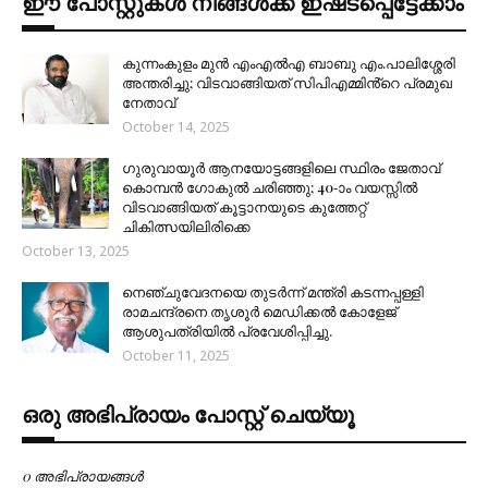
ഈ പോസ്റ്റുകൾ നിങ്ങൾക്ക് ഇഷ്‌‌ടപ്പെട്ടേക്കാം
കുന്നംകുളം മുൻ എംഎൽഎ ബാബു എം.പാലിശ്ശേരി
അന്തരിച്ചു; വിടവാങ്ങിയത് സിപിഎമ്മിൻ്റെ പ്രമുഖ
നേതാവ്
October 14, 2025
ഗുരുവായൂർ ആനയോട്ടങ്ങളിലെ സ്ഥിരം ജേതാവ്
കൊമ്പൻ ഗോകുൽ ചരിഞ്ഞു; 40-ാം വയസ്സിൽ
വിടവാങ്ങിയത് കൂട്ടാനയുടെ കുത്തേറ്റ്
ചികിത്സയിലിരിക്കെ
October 13, 2025
നെഞ്ചുവേദനയെ തുടർന്ന് മന്ത്രി കടന്നപ്പള്ളി
രാമചന്ദ്രനെ തൃശൂർ മെഡിക്കൽ കോളേജ്
ആശുപത്രിയിൽ പ്രവേശിപ്പിച്ചു.
October 11, 2025
ഒരു അഭിപ്രായം പോസ്റ്റ് ചെയ്യൂ
0 അഭിപ്രായങ്ങള്‍