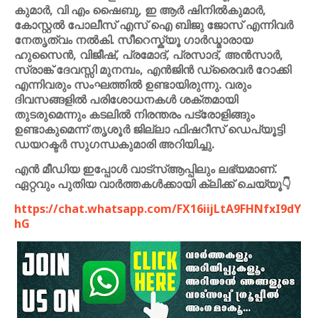
കുമാർ, വി എം ഷൈബു, ഇ ആർ ഷിനിൽകുമാർ,
കോസ്റ്റൽ പോലീസ് എസ് ഐ ബിജു ജോസ് എന്നിവര്‍
നേതൃത്വം നല്‍കി. സീറെസ്ക്യൂ ഗാർഡ്മാരായ
ഹുസൈൻ, വിജീഷ്, പ്രമോദ്, പ്രസാദ്, അൻസാർ,
സ്രാങ്ക് ദേവസ്സി മുനമ്പം, എൻജിൻ ഡ്രൈവർ റോക്കി
എന്നിവരും സംഘത്തിൽ ഉണ്ടായിരുന്നു. വരും
ദിവസങ്ങളിൽ പരിശോധനകൾ ശക്തമായി
തുടരുമെന്നും കടലിൽ നിരന്തരം പട്രോളിങ്ങും
ഉണ്ടാകുമെന്ന് തൃശൂർ ജില്ലാ ഫിഷറീസ് ഡെപ്യൂട്ടി
ഡയറക്ടർ സുഗന്ധകുമാരി അറിയിച്ചു.
എൻ മീഡിയ ഇപ്പോൾ വാട്സ്ആപ്പിലും ലഭ്യമാണ്.
ഏറ്റവും പുതിയ വാർത്തകൾക്കായി ക്ലിക്ക് ചെയ്യൂ👇
https://chat.whatsapp.com/FX16iijLtA9FHNfxI9dY
hG