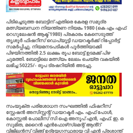
പിടിച്ചെടുത്ത ബോട്ടിന് എതിരെ കേരള സമുദ്ര
മത്സ്യബന്ധന നിയന്ത്രണ നിയമം 1980 (കെ എം എഫ്
റെഗുലേഷൻ ആക്ട് 1980) പ്രകാരം കേസെടുത്ത്
തൃശൂർ ഫിഷറീസ് ഡെപ്യൂട്ടി ഡയറക്ടർക്ക് റിപ്പോർട്ട്
സമർപ്പിച്ചു. നിയമനടപടികൾ പൂർത്തിയാക്കി
പിഴയിനത്തിൽ 2.5 ലക്ഷം രൂപ ബോട്ട് ഉടമക്ക് പിഴ
ചുമത്തി. ബോട്ടിലെ മത്സ്യം ലേലം ചെയ്ത വകയിൽ
ലഭിച്ച 50225/- രൂപ ട്രഷറിയിൽ അടച്ചു.
സംയുക്ത പരിശോധന സംഘത്തിൽ ഫിഷറീസ്
സ്റ്റേഷൻ അസിസ്റ്റന്റ് ഡയറക്ടർ എം. എഫ് പോൾ,
കോസ്റ്റൽ പോലീസ് സി ഐ അനൂപ് എൻ, എഫ്. ഇ. ഒ
സുമിത, മറൈന്‍ എന്‍ഫോഴ്‌സ്‌മെന്റ് ആൻ്റ്
വിജിലൻസ് വിങ്ങ് ഉദ്യേഗസ്ഥരായ വി എൻ പ്രശാന്ത്