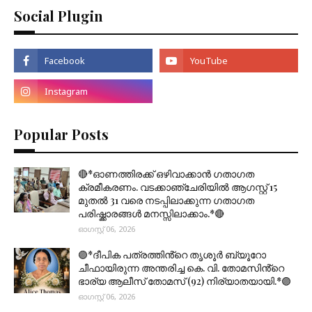
Social Plugin
Popular Posts
🔴*ഓണത്തിരക്ക് ഒഴിവാക്കാൻ ഗതാഗത
ക്രമീകരണം. വടക്കാഞ്ചേരിയിൽ ആഗസ്റ്റ് 15
മുതല്‍ 31 വരെ നടപ്പിലാക്കുന്ന ഗതാഗത
പരിഷ്ക്കാരങ്ങൾ മനസ്സിലാക്കാം.*🔴
ഓഗസ്റ്റ് 06, 2026
🟣*ദീപിക പത്രത്തിൻ്റെ തൃശൂർ ബ്യൂറോ
ചീഫായിരുന്ന അന്തരിച്ച കെ. വി. തോമസിൻ്റെ
ഭാര്യ ആലീസ് തോമസ് (92) നിര്യാതയായി.*🟣
ഓഗസ്റ്റ് 06, 2026