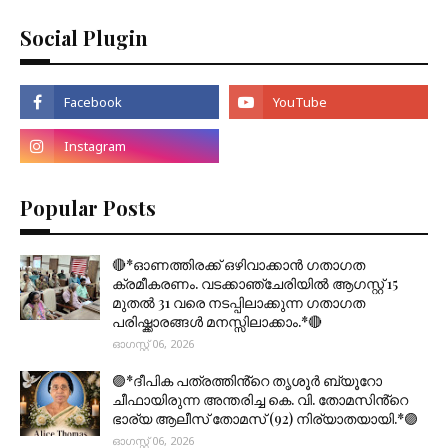
Social Plugin
Popular Posts
🔴*ഓണത്തിരക്ക് ഒഴിവാക്കാൻ ഗതാഗത
ക്രമീകരണം. വടക്കാഞ്ചേരിയിൽ ആഗസ്റ്റ് 15
മുതല്‍ 31 വരെ നടപ്പിലാക്കുന്ന ഗതാഗത
പരിഷ്ക്കാരങ്ങൾ മനസ്സിലാക്കാം.*🔴
ഓഗസ്റ്റ് 06, 2026
🟣*ദീപിക പത്രത്തിൻ്റെ തൃശൂർ ബ്യൂറോ
ചീഫായിരുന്ന അന്തരിച്ച കെ. വി. തോമസിൻ്റെ
ഭാര്യ ആലീസ് തോമസ് (92) നിര്യാതയായി.*🟣
ഓഗസ്റ്റ് 06, 2026