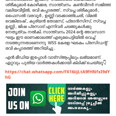
ശ്രീകുമാർ കോഴിക്കര, സാന്ത്വനം കൺവീനർ സജിത്ത്
വലിയവീട്ടിൽ, രവി കപ്പാരത്ത് , സ്വപ്ന ശ്രീകുമാർ ,
ഫൈസൽ വരവൂർ , ഉണ്ണി വടക്കാഞ്ചേരി, വിമൽ
വെങ്കിടേഷ് , കുര്യൻ തോമസ്, ഫ്രാൻസിസ്, സ്വപ്ന
ഉണ്ണി , ജിഷ പ്രസാദ് എന്നിവർ ചടങ്ങുകൾക്കു
നേതൃത്വം നൽകി. സാന്ത്വനം 2024 ന്റെ അവസാന
ഘട്ടം ഈ ഓണക്കാലത്ത് എരുമപെട്ടിയിൽ വെച്ച്
നടത്തുന്നതാണെന്നു WSS കേരള ഘടകം പ്രസിഡന്റ്
രവി കപ്പാരത്ത് അറിയിച്ചു .
എൻ മീഡിയ ഇപ്പോൾ വാട്സ്ആപ്പിലും ലഭ്യമാണ്.
ഏറ്റവും പുതിയ വാർത്തകൾക്കായി ക്ലിക്ക് ചെയ്യൂ👇
https://chat.whatsapp.com/FX16iijLtA9FHNfxI9dY
hG