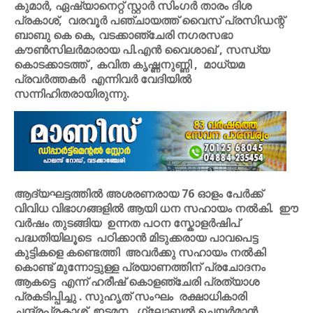
കുമാർ, ഏഷ്യാനെറ്റ് സ്റ്റാർ സിംഗർ താരം ദിശ
പ്രകാശ്, വരവൂർ പഞ്ചായത്ത് വൈസ് പ്രസിഡന്റ്
ബാബു കെ കെ, വടക്കാഞ്ചേരി നഗരസഭാ
കൗൺസിലർമാരായ പി.എൻ വൈശാഖ് , സന്ധ്യ
കൊടക്കാടത്ത് , കവിത കൃഷ്ണനുണ്ണി , മാധ്യമ
പ്രവർത്തകർ എന്നിവർ വേദിയിൽ
സന്നിഹിതരായിരുന്നു.
ആദ്യഘട്ടത്തിൽ അശരണരായ 76 ഓളം പേർക്ക്
വിവിധ വിഭാഗങ്ങളിൽ ആയി ധന സഹായം നൽകി. ഈ
വർഷം തുടങ്ങിയ ഉന്നത പഠന സ്കോളർഷിപ്
പദ്ധതിയിലൂടെ പഠിക്കാൻ മിടുക്കരായ പാവപെട്ട
കുട്ടികളെ കണ്ടെത്തി അവർക്കു സഹായം നൽകി
കൊണ്ട് മുന്നോട്ടുള്ള പ്രയാണത്തിന് പ്രചോദനം
ആകട്ടെ എന്ന് ഹരീഷ് കൊളഞ്ചേരി പ്രത്യാശ
പ്രകടിപ്പിച്ചു . സുഹൃത് സംഘം രക്ഷാധികാരി
ചന്ദ്രപ്രകാശ് ഇടമന, ഗ്ലോബൽ ചെയർമാൻ