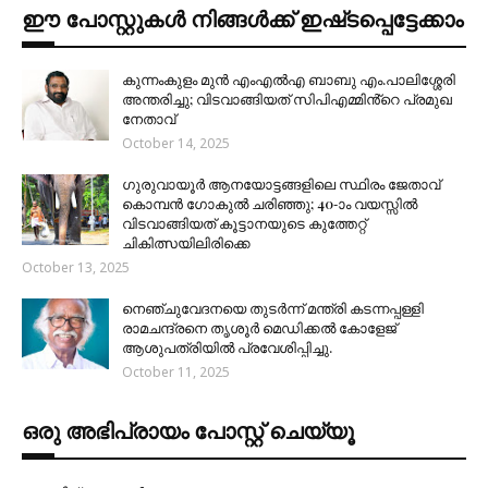
ഈ പോസ്റ്റുകൾ നിങ്ങൾക്ക് ഇഷ്‌‌ടപ്പെട്ടേക്കാം
കുന്നംകുളം മുൻ എംഎൽഎ ബാബു എം.പാലിശ്ശേരി
അന്തരിച്ചു; വിടവാങ്ങിയത് സിപിഎമ്മിൻ്റെ പ്രമുഖ
നേതാവ്
October 14, 2025
ഗുരുവായൂർ ആനയോട്ടങ്ങളിലെ സ്ഥിരം ജേതാവ്
കൊമ്പൻ ഗോകുൽ ചരിഞ്ഞു; 40-ാം വയസ്സിൽ
വിടവാങ്ങിയത് കൂട്ടാനയുടെ കുത്തേറ്റ്
ചികിത്സയിലിരിക്കെ
October 13, 2025
നെഞ്ചുവേദനയെ തുടർന്ന് മന്ത്രി കടന്നപ്പള്ളി
രാമചന്ദ്രനെ തൃശൂർ മെഡിക്കൽ കോളേജ്
ആശുപത്രിയിൽ പ്രവേശിപ്പിച്ചു.
October 11, 2025
ഒരു അഭിപ്രായം പോസ്റ്റ് ചെയ്യൂ