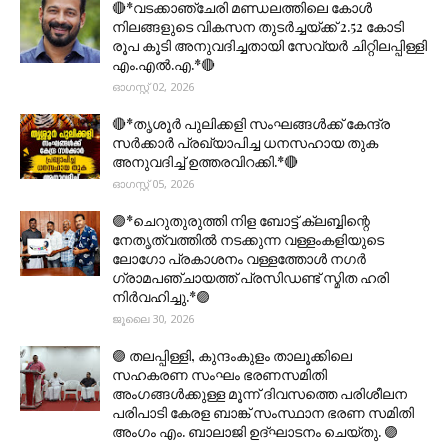
🔴*വടക്കാഞ്ചേരി മണ്ഡലത്തിലെ കോൾ
നിലങ്ങളുടെ വികസന തുടർച്ചയ്ക്ക് 2.52 കോടി
രൂപ കൂടി അനുവദിച്ചതായി സേവ്യർ ചിറ്റിലപ്പിള്ളി
എം.എൽ.എ.*🔴
ഓഗസ്റ്റ് 02, 2026
🔴*തൃശൂര്‍ പുലിക്കളി സംഘങ്ങള്‍ക്ക് കേന്ദ്ര
സര്‍ക്കാര്‍ പ്രഖ്യാപിച്ച ധനസഹായ തുക
അനുവദിച്ച് ഉത്തരവിറക്കി.*🔴
ഓഗസ്റ്റ് 05, 2026
🟣*ചെറുതുരുത്തി നിള ബോട്ട് ക്ലബ്ബിന്റെ
നേതൃത്വത്തിൽ നടക്കുന്ന വള്ളംകളിയുടെ
ലോഗോ പ്രകാശനം വള്ളത്തോൾ നഗർ
ഗ്രാമപഞ്ചായത്ത് പ്രസിഡണ്ട് സ്മിത ഹരി
നിർവഹിച്ചു.*🟣
ജൂലൈ 30, 2026
🟣 തലപ്പിള്ളി, കുന്ദംകുളം താലൂക്കിലെ
സഹകരണ സംഘം ഭരണസമിതി
അംഗങ്ങൾക്കുള്ള മൂന്ന് ദിവസത്തെ പരിശീലന
പരിപാടി കേരള ബാങ്ക് സംസ്ഥാന ഭരണ സമിതി
അംഗം എം. ബാലാജി ഉദ്ഘാടനം ചെയ്തു. 🟣