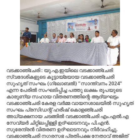
വടക്കാഞ്ചേരി : യു.എ.ഇയിലെ വടക്കാഞ്ചേരി
സ്വദേശികളുടെ കൂട്ടായ്മയായ വടക്കാഞ്ചേരി
സുഹൃത് സംഘം (ഗ്ലോബൽ) "സാന്ത്വനം 2024"
എന്ന പേരിൽ സംഘടിപ്പിച്ച പത്തു ലക്ഷം രൂപയുടെ
കാരുണ്യ സഹായ വിതരണത്തിന്റെ ആദ്യഘട്ടം
വടക്കാഞ്ചേരി കേരള വർമ്മ വായനശാലയിൽ സുഹൃത്
സംഘം പ്രസിഡന്റ് ഹരീഷ് കൊളഞ്ചേരി
അധ്യക്ഷനായ ചടങ്ങിൽ വടക്കാഞ്ചേരി എം.എൽ.എ
സേവ്യർ ചിറ്റിലപ്പിള്ളി ഉദ്ഘാടനവും പി.എൻ.
സുരേന്ദ്രൻ വിതരണ ഉദ്ഘാടനവും നിർവഹിച്ചു.
വടക്കാഞ്ചേരി നഗരസഭ പ്രതിപക്ഷ നേതാവ് അജിത്