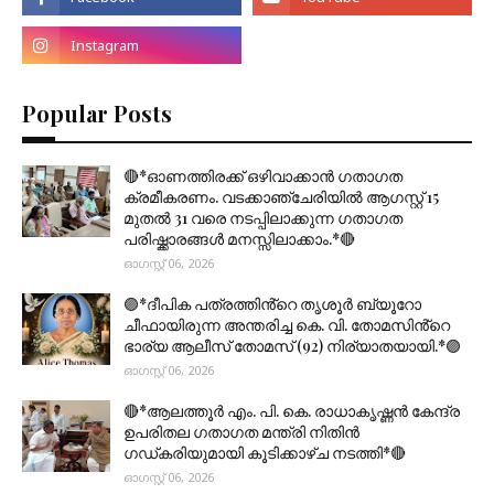
Popular Posts
🔴*ഓണത്തിരക്ക് ഒഴിവാക്കാൻ ഗതാഗത
ക്രമീകരണം. വടക്കാഞ്ചേരിയിൽ ആഗസ്റ്റ് 15
മുതല്‍ 31 വരെ നടപ്പിലാക്കുന്ന ഗതാഗത
പരിഷ്ക്കാരങ്ങൾ മനസ്സിലാക്കാം.*🔴
ഓഗസ്റ്റ് 06, 2026
🟣*ദീപിക പത്രത്തിൻ്റെ തൃശൂർ ബ്യൂറോ
ചീഫായിരുന്ന അന്തരിച്ച കെ. വി. തോമസിൻ്റെ
ഭാര്യ ആലീസ് തോമസ് (92) നിര്യാതയായി.*🟣
ഓഗസ്റ്റ് 06, 2026
🔴*ആലത്തൂർ എം. പി. കെ. രാധാകൃഷ്ണൻ കേന്ദ്ര
ഉപരിതല ഗതാഗത മന്ത്രി നിതിൻ
ഗഡ്കരിയുമായി കൂടിക്കാഴ്ച നടത്തി*🔴
ഓഗസ്റ്റ് 06, 2026