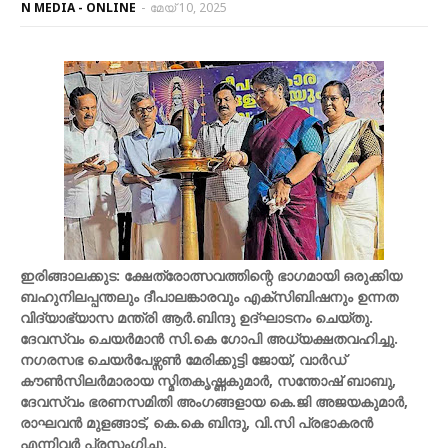
N MEDIA - ONLINE
-
മേയ് 10, 2025
ഇരിങ്ങാലക്കുട: ക്ഷേത്രോത്സവത്തിന്റെ ഭാഗമായി ഒരുക്കിയ
ബഹുനിലപ്പന്തലും ദീപാലങ്കാരവും എക്സിബിഷനും ഉന്നത
വിദ്യാഭ്യാസ മന്ത്രി ആർ.ബിന്ദു ഉദ്ഘാടനം ചെയ്തു.
ദേവസ്വം ചെയർമാൻ സി.കെ ഗോപി അധ്യക്ഷതവഹിച്ചു.
നഗരസഭ ചെയർപേഴ്സൺ മേരിക്കുട്ടി ജോയ്, വാർഡ്
കൗൺസിലർമാരായ സ്മിതകൃഷ്ണകുമാർ, സന്തോഷ് ബാബു,
ദേവസ്വം ഭരണസമിതി അംഗങ്ങളായ കെ.ജി അജയകുമാർ,
രാഘവൻ മുളങ്ങാട്, കെ.കെ ബിന്ദു, വി.സി പ്രഭാകരൻ
എന്നിവർ പ്രസംഗിച്ചു.