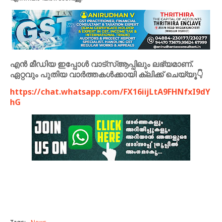
എൻ മീഡിയ ഇപ്പോൾ വാട്സ്ആപ്പിലും ലഭ്യമാണ്.
ഏറ്റവും പുതിയ വാർത്തകൾക്കായി ക്ലിക്ക് ചെയ്യൂ👇
https://chat.whatsapp.com/FX16iijLtA9FHNfxI9dY
hG