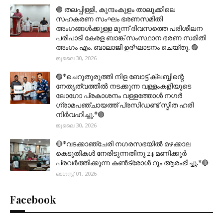
🟣 തലപ്പിള്ളി, കുന്ദംകുളം താലൂക്കിലെ
സഹകരണ സംഘം ഭരണസമിതി
അംഗങ്ങൾക്കുള്ള മൂന്ന് ദിവസത്തെ പരിശീലന
പരിപാടി കേരള ബാങ്ക് സംസ്ഥാന ഭരണ സമിതി
അംഗം എം. ബാലാജി ഉദ്ഘാടനം ചെയ്തു. 🟣
ജൂലൈ 30, 2026
🟣*ചെറുതുരുത്തി നിള ബോട്ട് ക്ലബ്ബിന്റെ
നേതൃത്വത്തിൽ നടക്കുന്ന വള്ളംകളിയുടെ
ലോഗോ പ്രകാശനം വള്ളത്തോൾ നഗർ
ഗ്രാമപഞ്ചായത്ത് പ്രസിഡണ്ട് സ്മിത ഹരി
നിർവഹിച്ചു.*🟣
ജൂലൈ 30, 2026
🔴*വടക്കാഞ്ചേരി നഗരസഭയിൽ മഴക്കാല
കെടുതികൾ നേരിടുന്നതിനു 24 മണിക്കൂർ
പ്രവർത്തിക്കുന്ന കൺട്രോൾ റൂം ആരംഭിച്ചു.*🔴
ഓഗസ്റ്റ് 01, 2026
Facebook