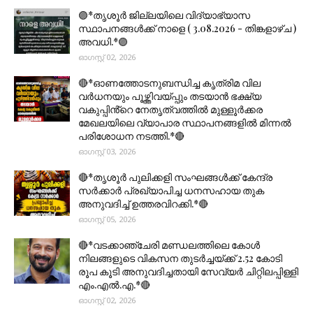
🟣*തൃശൂര്‍ ജില്ലയിലെ വിദ്യാഭ്യാസ
സ്ഥാപനങ്ങൾക്ക് നാളെ ( 3.08.2026 - തിങ്കളാഴ്ച )
അവധി.*🟣
ഓഗസ്റ്റ് 02, 2026
🔴*ഓണത്തോടനുബന്ധിച്ച കൃത്രിമ വില
വർധനയും പൂഴ്ത്തിവയ്പ്പും തടയാൻ ഭക്ഷ്യ
വകുപ്പിൻ്റെ നേതൃത്വത്തിൽ മുള്ളൂർക്കര
മേഖലയിലെ വ്യാപാര സ്ഥാപനങ്ങളിൽ മിന്നൽ
പരിശോധന നടത്തി.*🔴
ഓഗസ്റ്റ് 03, 2026
🔴*തൃശൂര്‍ പുലിക്കളി സംഘങ്ങള്‍ക്ക് കേന്ദ്ര
സര്‍ക്കാര്‍ പ്രഖ്യാപിച്ച ധനസഹായ തുക
അനുവദിച്ച് ഉത്തരവിറക്കി.*🔴
ഓഗസ്റ്റ് 05, 2026
🔴*വടക്കാഞ്ചേരി മണ്ഡലത്തിലെ കോൾ
നിലങ്ങളുടെ വികസന തുടർച്ചയ്ക്ക് 2.52 കോടി
രൂപ കൂടി അനുവദിച്ചതായി സേവ്യർ ചിറ്റിലപ്പിള്ളി
എം.എൽ.എ.*🔴
ഓഗസ്റ്റ് 02, 2026