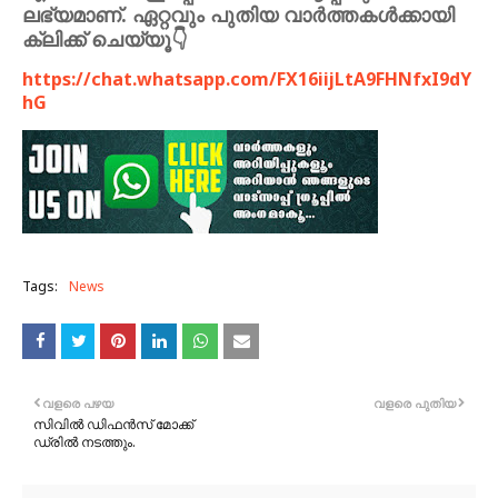
ലഭ്യമാണ്. ഏറ്റവും പുതിയ വാർത്തകൾക്കായി
ക്ലിക്ക് ചെയ്യൂ👇
https://chat.whatsapp.com/FX16iijLtA9FHNfxI9dY
hG
Tags:
News
വളരെ പഴയ
വളരെ പുതിയ
സിവിൽ ഡിഫൻസ് മോക്ക്
ഡ്രിൽ നടത്തും.