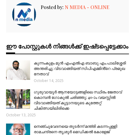
Posted by:
N MEDIA - ONLINE
ഈ പോസ്റ്റുകൾ നിങ്ങൾക്ക് ഇഷ്‌‌ടപ്പെട്ടേക്കാം
കുന്നംകുളം മുൻ എംഎൽഎ ബാബു എം.പാലിശ്ശേരി
അന്തരിച്ചു; വിടവാങ്ങിയത് സിപിഎമ്മിൻ്റെ പ്രമുഖ
നേതാവ്
October 14, 2025
ഗുരുവായൂർ ആനയോട്ടങ്ങളിലെ സ്ഥിരം ജേതാവ്
കൊമ്പൻ ഗോകുൽ ചരിഞ്ഞു; 40-ാം വയസ്സിൽ
വിടവാങ്ങിയത് കൂട്ടാനയുടെ കുത്തേറ്റ്
ചികിത്സയിലിരിക്കെ
October 13, 2025
നെഞ്ചുവേദനയെ തുടർന്ന് മന്ത്രി കടന്നപ്പള്ളി
രാമചന്ദ്രനെ തൃശൂർ മെഡിക്കൽ കോളേജ്