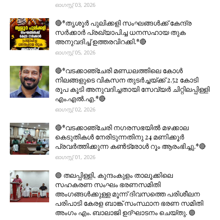
ഓഗസ്റ്റ് 03, 2026
🔴*തൃശൂര്‍ പുലിക്കളി സംഘങ്ങള്‍ക്ക് കേന്ദ്ര
സര്‍ക്കാര്‍ പ്രഖ്യാപിച്ച ധനസഹായ തുക
അനുവദിച്ച് ഉത്തരവിറക്കി.*🔴
ഓഗസ്റ്റ് 05, 2026
🔴*വടക്കാഞ്ചേരി മണ്ഡലത്തിലെ കോൾ
നിലങ്ങളുടെ വികസന തുടർച്ചയ്ക്ക് 2.52 കോടി
രൂപ കൂടി അനുവദിച്ചതായി സേവ്യർ ചിറ്റിലപ്പിള്ളി
എം.എൽ.എ.*🔴
ഓഗസ്റ്റ് 02, 2026
🔴*വടക്കാഞ്ചേരി നഗരസഭയിൽ മഴക്കാല
കെടുതികൾ നേരിടുന്നതിനു 24 മണിക്കൂർ
പ്രവർത്തിക്കുന്ന കൺട്രോൾ റൂം ആരംഭിച്ചു.*🔴
ഓഗസ്റ്റ് 01, 2026
🟣 തലപ്പിള്ളി, കുന്ദംകുളം താലൂക്കിലെ
സഹകരണ സംഘം ഭരണസമിതി
അംഗങ്ങൾക്കുള്ള മൂന്ന് ദിവസത്തെ പരിശീലന
പരിപാടി കേരള ബാങ്ക് സംസ്ഥാന ഭരണ സമിതി
അംഗം എം. ബാലാജി ഉദ്ഘാടനം ചെയ്തു. 🟣