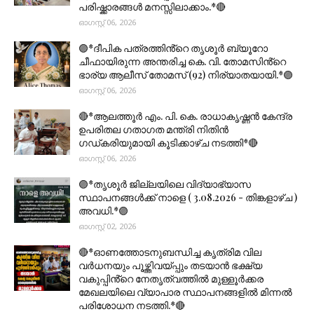
പരിഷ്ക്കാരങ്ങൾ മനസ്സിലാക്കാം.*🔴
ഓഗസ്റ്റ് 06, 2026
🟣*ദീപിക പത്രത്തിൻ്റെ തൃശൂർ ബ്യൂറോ
ചീഫായിരുന്ന അന്തരിച്ച കെ. വി. തോമസിൻ്റെ
ഭാര്യ ആലീസ് തോമസ് (92) നിര്യാതയായി.*🟣
ഓഗസ്റ്റ് 06, 2026
🔴*ആലത്തൂർ എം. പി. കെ. രാധാകൃഷ്ണൻ കേന്ദ്ര
ഉപരിതല ഗതാഗത മന്ത്രി നിതിൻ
ഗഡ്കരിയുമായി കൂടിക്കാഴ്ച നടത്തി*🔴
ഓഗസ്റ്റ് 06, 2026
🟣*തൃശൂര്‍ ജില്ലയിലെ വിദ്യാഭ്യാസ
സ്ഥാപനങ്ങൾക്ക് നാളെ ( 3.08.2026 - തിങ്കളാഴ്ച )
അവധി.*🟣
ഓഗസ്റ്റ് 02, 2026
🔴*ഓണത്തോടനുബന്ധിച്ച കൃത്രിമ വില
വർധനയും പൂഴ്ത്തിവയ്പ്പും തടയാൻ ഭക്ഷ്യ
വകുപ്പിൻ്റെ നേതൃത്വത്തിൽ മുള്ളൂർക്കര
മേഖലയിലെ വ്യാപാര സ്ഥാപനങ്ങളിൽ മിന്നൽ
പരിശോധന നടത്തി.*🔴