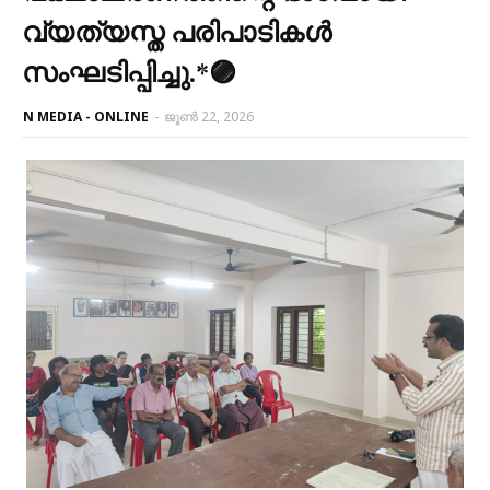
വ്യത്യസ്ത പരിപാടികൾ
സംഘടിപ്പിച്ചു.*🟣
N MEDIA - ONLINE
-
ജൂൺ 22, 2026