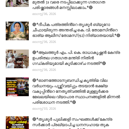
മുതല്‍ 31 വരെ നടപ്പിലാക്കുന്ന ഗതാഗത
പരിഷ്ക്കാരങ്ങൾ മനസ്സിലാക്കാം.*🔴
ഓഗസ്റ്റ് 06, 2026
🟣*ദീപിക പത്രത്തിൻ്റെ തൃശൂർ ബ്യൂറോ
ചീഫായിരുന്ന അന്തരിച്ച കെ. വി. തോമസിൻ്റെ
ഭാര്യ ആലീസ് തോമസ് (92) നിര്യാതയായി.*🟣
ഓഗസ്റ്റ് 06, 2026
🔴*ആലത്തൂർ എം. പി. കെ. രാധാകൃഷ്ണൻ കേന്ദ്ര
ഉപരിതല ഗതാഗത മന്ത്രി നിതിൻ
ഗഡ്കരിയുമായി കൂടിക്കാഴ്ച നടത്തി*🔴
ഓഗസ്റ്റ് 06, 2026
🔴*ഓണത്തോടനുബന്ധിച്ച കൃത്രിമ വില
വർധനയും പൂഴ്ത്തിവയ്പ്പും തടയാൻ ഭക്ഷ്യ
വകുപ്പിൻ്റെ നേതൃത്വത്തിൽ മുള്ളൂർക്കര
മേഖലയിലെ വ്യാപാര സ്ഥാപനങ്ങളിൽ മിന്നൽ
പരിശോധന നടത്തി.*🔴
ഓഗസ്റ്റ് 03, 2026
🔴*തൃശൂര്‍ പുലിക്കളി സംഘങ്ങള്‍ക്ക് കേന്ദ്ര
സര്‍ക്കാര്‍ പ്രഖ്യാപിച്ച ധനസഹായ തുക