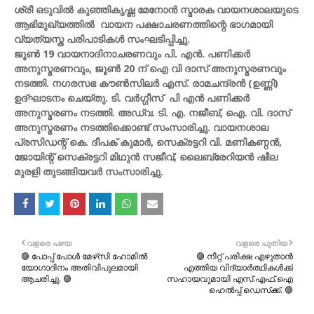
ശ്രീ ഒടുവിൽ കുഞ്ഞികൃഷ്ണ മേനോൻ സ്മാരക വായനശാലയുടെ
ആഭിമുഖ്യത്തിൽ വായന പക്ഷാചരണത്തിന്റെ ഭാഗമായി
വ്യത്യസ്ത പരിപാടികൾ സംഘടിപ്പിച്ചു.
ജൂൺ 19 വായനാദിനാചരണവും പി. എൻ. പണിക്കർ
അനുസ്മരണവും, ജൂൺ 20 ന് ഐ വി ദാസ് അനുസ്മരണവും
നടത്തി. നഗരസഭ കൗൺസിലർ എസ്. രാമചന്ദ്രൻ (ഉണ്ണി)
ഉദ്ഘാടനം ചെയ്തു. ടി. വർഗ്ഗീസ് പി എൻ പണിക്കർ
അനുസ്മരണം നടത്തി. അഡ്വ. ടി. എ. നജീബ്, ഐ. വി. ദാസ്
അനുസ്മരണം നടത്തിക്കൊണ്ട് സംസാരിച്ചു. വായനശാല
പ്രസിഡന്റ് കെ. ദീപക് കുമാർ, സെക്രട്ടറി വി. മണികണ്ഠൻ,
ജോയിന്റ് സെക്രട്ടറി മിഥുൻ സജീവ്, ലൈബ്രേറിയൻ ഷീല
മുരളി തുടങ്ങിയവർ സംസാരിച്ചു.
വളരെ പഴയ
വളരെ പുതിയ
🟣 പോപ്പ് പോൾ മേഴ്‌സി ഹോമിൽ
🟣 നീറ്റ് പരിക്ഷ എഴുതാൻ
യോഗാദിനം അതിവിപുലമായി
എത്തിയ വിദ്യാർത്ഥികൾക്ക്
ആചരിച്ചു. 🟣
സഹായവുമായി എസ്.എഫ്.ഐ
ഹെൽപ്പ് ഡെസ്‌ക്ക്. 🟣