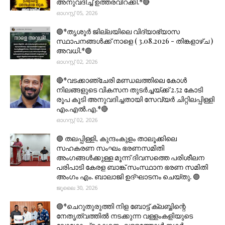
അനുവദിച്ച് ഉത്തരവിറക്കി.*🔴
ഓഗസ്റ്റ് 05, 2026
🟣*തൃശൂര്‍ ജില്ലയിലെ വിദ്യാഭ്യാസ
സ്ഥാപനങ്ങൾക്ക് നാളെ ( 3.08.2026 - തിങ്കളാഴ്ച )
അവധി.*🟣
ഓഗസ്റ്റ് 02, 2026
🔴*വടക്കാഞ്ചേരി മണ്ഡലത്തിലെ കോൾ
നിലങ്ങളുടെ വികസന തുടർച്ചയ്ക്ക് 2.52 കോടി
രൂപ കൂടി അനുവദിച്ചതായി സേവ്യർ ചിറ്റിലപ്പിള്ളി
എം.എൽ.എ.*🔴
ഓഗസ്റ്റ് 02, 2026
🟣 തലപ്പിള്ളി, കുന്ദംകുളം താലൂക്കിലെ
സഹകരണ സംഘം ഭരണസമിതി
അംഗങ്ങൾക്കുള്ള മൂന്ന് ദിവസത്തെ പരിശീലന
പരിപാടി കേരള ബാങ്ക് സംസ്ഥാന ഭരണ സമിതി
അംഗം എം. ബാലാജി ഉദ്ഘാടനം ചെയ്തു. 🟣
ജൂലൈ 30, 2026
🟣*ചെറുതുരുത്തി നിള ബോട്ട് ക്ലബ്ബിന്റെ
നേതൃത്വത്തിൽ നടക്കുന്ന വള്ളംകളിയുടെ