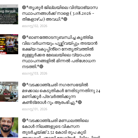
🟣*തൃശൂര്‍ ജില്ലയിലെ വിദ്യാഭ്യാസ
സ്ഥാപനങ്ങൾക്ക് നാളെ ( 3.08.2026 -
തിങ്കളാഴ്ച ) അവധി.*🟣
ഓഗസ്റ്റ് 02, 2026
🔴*ഓണത്തോടനുബന്ധിച്ച കൃത്രിമ
വില വർധനയും പൂഴ്ത്തിവയ്പ്പും തടയാൻ
ഭക്ഷ്യ വകുപ്പിൻ്റെ നേതൃത്വത്തിൽ
മുള്ളൂർക്കര മേഖലയിലെ വ്യാപാര
സ്ഥാപനങ്ങളിൽ മിന്നൽ പരിശോധന
നടത്തി.*🔴
ഓഗസ്റ്റ് 03, 2026
🔴*വടക്കാഞ്ചേരി നഗരസഭയിൽ
മഴക്കാല കെടുതികൾ നേരിടുന്നതിനു 24
മണിക്കൂർ പ്രവർത്തിക്കുന്ന
കൺട്രോൾ റൂം ആരംഭിച്ചു.*🔴
ഓഗസ്റ്റ് 01, 2026
🔴*വടക്കാഞ്ചേരി മണ്ഡലത്തിലെ
കോൾ നിലങ്ങളുടെ വികസന
തുടർച്ചയ്ക്ക് 2.52 കോടി രൂപ കൂടി
അനുവദിച്ചതായി സേവ്യർ ചിറ്റിലപ്പിള്ളി