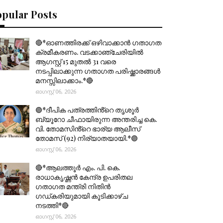
opular Posts
🔴*ഓണത്തിരക്ക് ഒഴിവാക്കാൻ ഗതാഗത
ക്രമീകരണം. വടക്കാഞ്ചേരിയിൽ
ആഗസ്റ്റ് 15 മുതല്‍ 31 വരെ
നടപ്പിലാക്കുന്ന ഗതാഗത പരിഷ്ക്കാരങ്ങൾ
മനസ്സിലാക്കാം.*🔴
ഓഗസ്റ്റ് 06, 2026
🟣*ദീപിക പത്രത്തിൻ്റെ തൃശൂർ
ബ്യൂറോ ചീഫായിരുന്ന അന്തരിച്ച കെ.
വി. തോമസിൻ്റെ ഭാര്യ ആലീസ്
തോമസ് (92) നിര്യാതയായി.*🟣
ഓഗസ്റ്റ് 06, 2026
🔴*ആലത്തൂർ എം. പി. കെ.
രാധാകൃഷ്ണൻ കേന്ദ്ര ഉപരിതല
ഗതാഗത മന്ത്രി നിതിൻ
ഗഡ്കരിയുമായി കൂടിക്കാഴ്ച
നടത്തി*🔴
ഓഗസ്റ്റ് 06, 2026