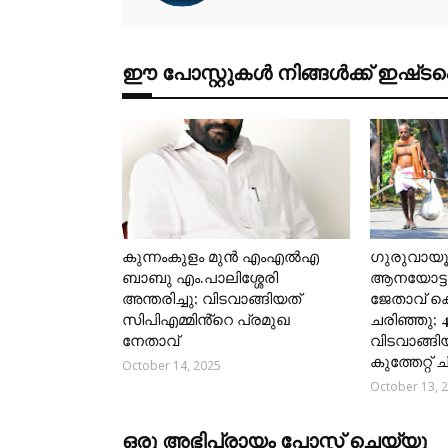
ഈ പോസ്റ്റുകൾ നിങ്ങൾക്ക് ഇഷ്‌‌ടപ്പെ
കുന്നംകുളം മുൻ എംഎൽഎ
ഗുരുവായ
ബാബു എം.പാലിശ്ശേരി
ആനയോട്ടങ
അന്തരിച്ചു; വിടവാങ്ങിയത്
ജേതാവ് 
സിപിഎമ്മിൻ്റെ പ്രമുഖ
ചരിഞ്ഞു; 
നേതാവ്
വിടവാങ്ങി
കുത്തേറ്റ്
October 14, 2025
October 13, 
ഒരു അഭിപ്രായം പോസ്റ്റ് ചെയ്യൂ