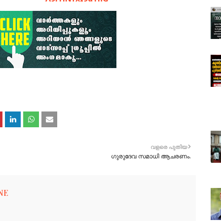
വളരെ പുതിയ
ഗുരുദേവ സമാധി ആചരണം.
NE