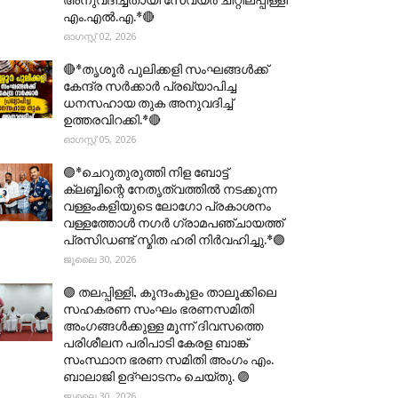
എം.എൽ.എ.*🔴
ഓഗസ്റ്റ് 02, 2026
🔴*തൃശൂര്‍ പുലിക്കളി സംഘങ്ങള്‍ക്ക്
കേന്ദ്ര സര്‍ക്കാര്‍ പ്രഖ്യാപിച്ച
ധനസഹായ തുക അനുവദിച്ച്
ഉത്തരവിറക്കി.*🔴
ഓഗസ്റ്റ് 05, 2026
🟣*ചെറുതുരുത്തി നിള ബോട്ട്
ക്ലബ്ബിന്റെ നേതൃത്വത്തിൽ നടക്കുന്ന
വള്ളംകളിയുടെ ലോഗോ പ്രകാശനം
വള്ളത്തോൾ നഗർ ഗ്രാമപഞ്ചായത്ത്
പ്രസിഡണ്ട് സ്മിത ഹരി നിർവഹിച്ചു.*🟣
ജൂലൈ 30, 2026
🟣 തലപ്പിള്ളി, കുന്ദംകുളം താലൂക്കിലെ
സഹകരണ സംഘം ഭരണസമിതി
അംഗങ്ങൾക്കുള്ള മൂന്ന് ദിവസത്തെ
പരിശീലന പരിപാടി കേരള ബാങ്ക്
സംസ്ഥാന ഭരണ സമിതി അംഗം എം.
ബാലാജി ഉദ്ഘാടനം ചെയ്തു. 🟣
ജൂലൈ 30, 2026