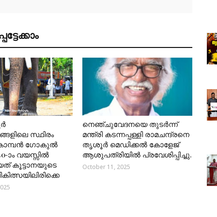
ട്ടേക്കാം
ൂർ
നെഞ്ചുവേദനയെ തുടർന്ന്
്ങളിലെ സ്ഥിരം
മന്ത്രി കടന്നപ്പള്ളി രാമചന്ദ്രനെ
കൊമ്പൻ ഗോകുൽ
തൃശൂർ മെഡിക്കൽ കോളേജ്
40-ാം വയസ്സിൽ
ആശുപത്രിയിൽ പ്രവേശിപ്പിച്ചു.
യത് കൂട്ടാനയുടെ
October 11, 2025
 ചികിത്സയിലിരിക്കെ
2025