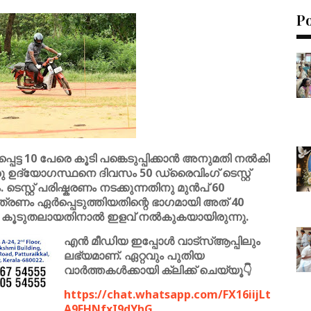
P
ട്ട 10 പേരെ കൂടി പങ്കെടുപ്പിക്കാൻ അനുമതി നൽകി
ഒരു ഉദ്യോഗസ്ഥനെ ദിവസം 50 ഡ്രൈവിംഗ് ടെസ്റ്റ്
െസ്റ്റ് പരിഷ്കരണം നടക്കുന്നതിനു മുൻപ് 60
്ത്രണം ഏർപ്പെടുത്തിയതിന്റെ ഭാഗമായി അത് 40
ണം കൂടുതലായതിനാൽ ഇളവ് നൽകുകയായിരുന്നു.
എൻ മീഡിയ ഇപ്പോൾ വാട്സ്ആപ്പിലും
ലഭ്യമാണ്. ഏറ്റവും പുതിയ
വാർത്തകൾക്കായി ക്ലിക്ക് ചെയ്യൂ👇
https://chat.whatsapp.com/FX16iijLt
A9FHNfxI9dYhG