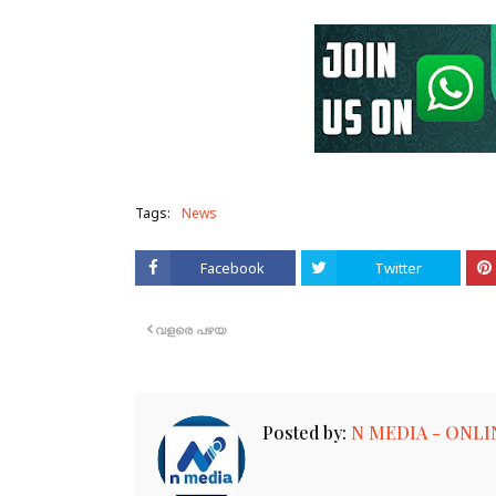
Tags:
News
Facebook
Twitter
വളരെ പഴയ
Posted by:
N MEDIA - ONLI