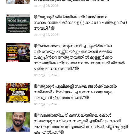
ഓഗസ്റ്റ് 06, 2026
🟣*തൃശൂര്‍ ജില്ലയിലെ വിദ്യാഭ്യാസ
സ്ഥാപനങ്ങൾക്ക് നാളെ ( 3.08.2026 - തിങ്കളാഴ്ച )
അവധി.*🟣
ഓഗസ്റ്റ് 02, 2026
🔴*ഓണത്തോടനുബന്ധിച്ച കൃത്രിമ വില
വർധനയും പൂഴ്ത്തിവയ്പ്പും തടയാൻ ഭക്ഷ്യ
വകുപ്പിൻ്റെ നേതൃത്വത്തിൽ മുള്ളൂർക്കര
മേഖലയിലെ വ്യാപാര സ്ഥാപനങ്ങളിൽ മിന്നൽ
പരിശോധന നടത്തി.*🔴
ഓഗസ്റ്റ് 03, 2026
🔴*തൃശൂര്‍ പുലിക്കളി സംഘങ്ങള്‍ക്ക് കേന്ദ്ര
സര്‍ക്കാര്‍ പ്രഖ്യാപിച്ച ധനസഹായ തുക
അനുവദിച്ച് ഉത്തരവിറക്കി.*🔴
ഓഗസ്റ്റ് 05, 2026
🔴*വടക്കാഞ്ചേരി മണ്ഡലത്തിലെ കോൾ
നിലങ്ങളുടെ വികസന തുടർച്ചയ്ക്ക് 2.52 കോടി
രൂപ കൂടി അനുവദിച്ചതായി സേവ്യർ ചിറ്റിലപ്പിള്ളി
എം.എൽ.എ.*🔴