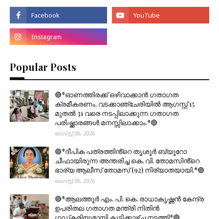
Popular Posts
🔴*ഓണത്തിരക്ക് ഒഴിവാക്കാൻ ഗതാഗത
ക്രമീകരണം. വടക്കാഞ്ചേരിയിൽ ആഗസ്റ്റ് 15
മുതല്‍ 31 വരെ നടപ്പിലാക്കുന്ന ഗതാഗത
പരിഷ്ക്കാരങ്ങൾ മനസ്സിലാക്കാം.*🔴
ഓഗസ്റ്റ് 06, 2026
🟣*ദീപിക പത്രത്തിൻ്റെ തൃശൂർ ബ്യൂറോ
ചീഫായിരുന്ന അന്തരിച്ച കെ. വി. തോമസിൻ്റെ
ഭാര്യ ആലീസ് തോമസ് (92) നിര്യാതയായി.*🟣
ഓഗസ്റ്റ് 06, 2026
🔴*ആലത്തൂർ എം. പി. കെ. രാധാകൃഷ്ണൻ കേന്ദ്ര
ഉപരിതല ഗതാഗത മന്ത്രി നിതിൻ
ഗഡ്കരിയുമായി കൂടിക്കാഴ്ച നടത്തി*🔴