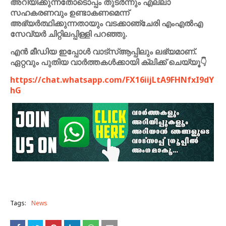
അറിയിക്കുന്നതോടൊപ്പം തുടർന്നും എല്ലാ
സഹകരണവും ഉണ്ടാകണമെന്ന്
അഭ്യർത്ഥിക്കുന്നതായും വടക്കാഞ്ചേരി എംഎൽഎ
സേവ്യർ ചിറ്റിലപ്പിള്ളി പറഞ്ഞു.
എൻ മീഡിയ ഇപ്പോൾ വാട്സ്ആപ്പിലും ലഭ്യമാണ്.
ഏറ്റവും പുതിയ വാർത്തകൾക്കായി ക്ലിക്ക് ചെയ്യൂ👇
https://chat.whatsapp.com/FX16iijLtA9FHNfxI9dY
hG
Tags:
News