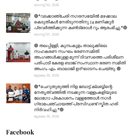
ഓഗസ്റ്റ് 02, 2026
🔴*വടക്കാഞ്ചേരി നഗരസഭയിൽ മഴക്കാല
കെടുതികൾ നേരിടുന്നതിനു 24 മണിക്കൂർ
പ്രവർത്തിക്കുന്ന കൺട്രോൾ റൂം ആരംഭിച്ചു.*🔴
ഓഗസ്റ്റ് 01, 2026
🟣 തലപ്പിള്ളി, കുന്ദംകുളം താലൂക്കിലെ
സഹകരണ സംഘം ഭരണസമിതി
അംഗങ്ങൾക്കുള്ള മൂന്ന് ദിവസത്തെ പരിശീലന
പരിപാടി കേരള ബാങ്ക് സംസ്ഥാന ഭരണ സമിതി
അംഗം എം. ബാലാജി ഉദ്ഘാടനം ചെയ്തു. 🟣
ജൂലൈ 30, 2026
🟣*ചെറുതുരുത്തി നിള ബോട്ട് ക്ലബ്ബിന്റെ
നേതൃത്വത്തിൽ നടക്കുന്ന വള്ളംകളിയുടെ
ലോഗോ പ്രകാശനം വള്ളത്തോൾ നഗർ
ഗ്രാമപഞ്ചായത്ത് പ്രസിഡണ്ട് സ്മിത ഹരി
നിർവഹിച്ചു.*🟣
ജൂലൈ 30, 2026
Facebook