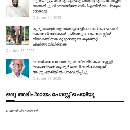
കുന്നംകുളം മുൻ എംഎൽഎ ബാബു എം.പാലിശ്ശേരി
അന്തരിച്ചു; വിടവാങ്ങിയത് സിപിഎമ്മിൻ്റെ പ്രമുഖ
നേതാവ്
October 14, 2025
ഗുരുവായൂർ ആനയോട്ടങ്ങളിലെ സ്ഥിരം ജേതാവ്
കൊമ്പൻ ഗോകുൽ ചരിഞ്ഞു; 40-ാം വയസ്സിൽ
വിടവാങ്ങിയത് കൂട്ടാനയുടെ കുത്തേറ്റ്
ചികിത്സയിലിരിക്കെ
October 13, 2025
നെഞ്ചുവേദനയെ തുടർന്ന് മന്ത്രി കടന്നപ്പള്ളി
രാമചന്ദ്രനെ തൃശൂർ മെഡിക്കൽ കോളേജ്
ആശുപത്രിയിൽ പ്രവേശിപ്പിച്ചു.
October 11, 2025
ഒരു അഭിപ്രായം പോസ്റ്റ് ചെയ്യൂ
0 അഭിപ്രായങ്ങള്‍