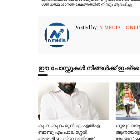
ശ്രീ ധർമ്മ ശാസ്‌ത ക്ഷേത്രത്തിൽ നിന്നും ആരംഭിച്ചു.
Posted by:
N MEDIA - ONLI
ഈ പോസ്റ്റുകൾ നിങ്ങൾക്ക് ഇഷ്‌‌ടപ്പെ
കുന്നംകുളം മുൻ എംഎൽഎ
ഗുരുവായ
ബാബു എം.പാലിശ്ശേരി
ആനയോട്ടങ
അന്തരിച്ചു; വിടവാങ്ങിയത്
ജേതാവ് 