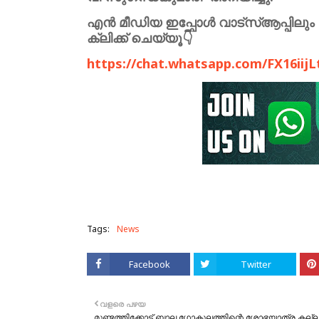
എൻ മീഡിയ ഇപ്പോൾ വാട്സ്ആപ്പിലും 
ക്ലിക്ക് ചെയ്യൂ👇
https://chat.whatsapp.com/FX16iij
Tags:
News
Facebook
Twitter
വളരെ പഴയ
മുണ്ടത്തിക്കോട് ബാല ഗോകുലത്തിന്റെ ശോഭയാത്ര കല്ല