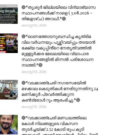
🟣*തൃശൂര്‍ ജില്ലയിലെ വിദ്യാഭ്യാസ
സ്ഥാപനങ്ങൾക്ക് നാളെ ( 3.08.2026 -
തിങ്കളാഴ്ച ) അവധി.*🟣
ഓഗസ്റ്റ് 02, 2026
🔴*ഓണത്തോടനുബന്ധിച്ച കൃത്രിമ
വില വർധനയും പൂഴ്ത്തിവയ്പ്പും തടയാൻ
ഭക്ഷ്യ വകുപ്പിൻ്റെ നേതൃത്വത്തിൽ
മുള്ളൂർക്കര മേഖലയിലെ വ്യാപാര
സ്ഥാപനങ്ങളിൽ മിന്നൽ പരിശോധന
നടത്തി.*🔴
ഓഗസ്റ്റ് 03, 2026
🔴*വടക്കാഞ്ചേരി നഗരസഭയിൽ
മഴക്കാല കെടുതികൾ നേരിടുന്നതിനു 24
മണിക്കൂർ പ്രവർത്തിക്കുന്ന
കൺട്രോൾ റൂം ആരംഭിച്ചു.*🔴
ഓഗസ്റ്റ് 01, 2026
🔴*വടക്കാഞ്ചേരി മണ്ഡലത്തിലെ
കോൾ നിലങ്ങളുടെ വികസന
തുടർച്ചയ്ക്ക് 2.52 കോടി രൂപ കൂടി
അനുവദിച്ചതായി സേവ്യർ ചിറ്റിലപ്പിള്ളി