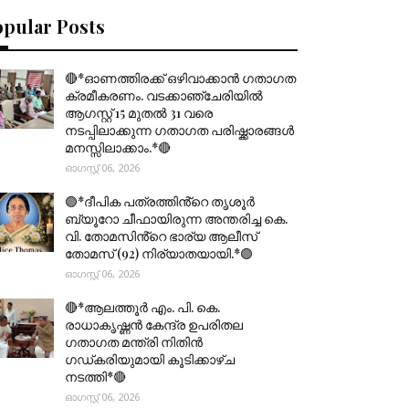
opular Posts
🔴*ഓണത്തിരക്ക് ഒഴിവാക്കാൻ ഗതാഗത
ക്രമീകരണം. വടക്കാഞ്ചേരിയിൽ
ആഗസ്റ്റ് 15 മുതല്‍ 31 വരെ
നടപ്പിലാക്കുന്ന ഗതാഗത പരിഷ്ക്കാരങ്ങൾ
മനസ്സിലാക്കാം.*🔴
ഓഗസ്റ്റ് 06, 2026
🟣*ദീപിക പത്രത്തിൻ്റെ തൃശൂർ
ബ്യൂറോ ചീഫായിരുന്ന അന്തരിച്ച കെ.
വി. തോമസിൻ്റെ ഭാര്യ ആലീസ്
തോമസ് (92) നിര്യാതയായി.*🟣
ഓഗസ്റ്റ് 06, 2026
🔴*ആലത്തൂർ എം. പി. കെ.
രാധാകൃഷ്ണൻ കേന്ദ്ര ഉപരിതല
ഗതാഗത മന്ത്രി നിതിൻ
ഗഡ്കരിയുമായി കൂടിക്കാഴ്ച
നടത്തി*🔴
ഓഗസ്റ്റ് 06, 2026