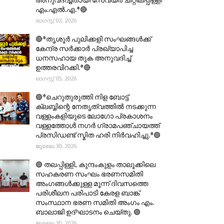
എം.എൽ.എ.*🔴
ഓഗസ്റ്റ് 02, 2026
🔴*തൃശൂര്‍ പുലിക്കളി സംഘങ്ങള്‍ക്ക്
കേന്ദ്ര സര്‍ക്കാര്‍ പ്രഖ്യാപിച്ച
ധനസഹായ തുക അനുവദിച്ച്
ഉത്തരവിറക്കി.*🔴
ഓഗസ്റ്റ് 05, 2026
🟣*ചെറുതുരുത്തി നിള ബോട്ട്
ക്ലബ്ബിന്റെ നേതൃത്വത്തിൽ നടക്കുന്ന
വള്ളംകളിയുടെ ലോഗോ പ്രകാശനം
വള്ളത്തോൾ നഗർ ഗ്രാമപഞ്ചായത്ത്
പ്രസിഡണ്ട് സ്മിത ഹരി നിർവഹിച്ചു.*🟣
ജൂലൈ 30, 2026
🟣 തലപ്പിള്ളി, കുന്ദംകുളം താലൂക്കിലെ
സഹകരണ സംഘം ഭരണസമിതി
അംഗങ്ങൾക്കുള്ള മൂന്ന് ദിവസത്തെ
പരിശീലന പരിപാടി കേരള ബാങ്ക്
സംസ്ഥാന ഭരണ സമിതി അംഗം എം.
ബാലാജി ഉദ്ഘാടനം ചെയ്തു. 🟣
ജൂലൈ 30, 2026