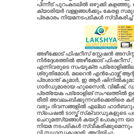
പിന്നീട് പുറംകടലിൽ ഒഴുക്കി കളഞ്ഞു. 
ക്യാരിയർ വള്ളങ്ങൾക്കും കേരള സമു
പ്രകാരം നിയമനടപടികൾ സ്വീകരിച്ച് 
അഴീക്കോട് ഫിഷറീസ് സ്റ്റേഷൻ അസിസ്
നിർദ്ദേശത്തിൽ അഴീക്കോട് ഫിഷറീസ് 
എന്നിവരുടെ സംയുക്ത പട്രോളിങ്ങിലാ
ശ്രുതിമോൾ, മറൈൻ എൻഫോഴ്സ് ആന്റ
പ്രശാന്ത് കുമാർ, ഇ ആർ ഷിനിൽകുമ
ഗാർഡുമാരായ ഹുസൈൻ, വിജീഷ്, 
പ്രത്യേക പട്രോളിങ് സംഘത്തിൽ ഉണ
രീതി അവലംബിക്കുന്നവര്‍ക്കെതിരെ കര്‍
വരും ദിവസങ്ങളിൽ എല്ലാ ഹാർബറുക
സ്പെഷൽ ടാസ്ക് സ്‌ക്വാഡുകളുടെ പര
ചെറുമത്സ്യങ്ങൾ കയറ്റി പോകുന്ന 
നിയമ നടപടികൾ സ്വീകരിക്കുമെന്നും 
വി സുഗന്ധകുമാരി അറിയിച്ചു.