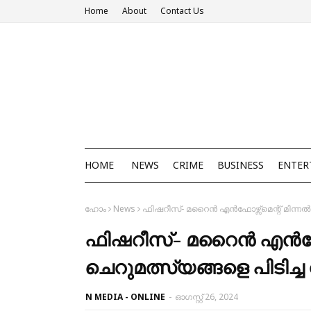
Home
About
Contact Us
HOME
NEWS
CRIME
BUSINESS
ENTER
ഹോം
News
ഫിഷറീസ്- മറൈൻ എൻഫോഴ്സ്മെന്റ് മിന്നൽ പ
ഫിഷറീസ്- മറൈൻ എൻഫോഴ്
ചെറുമത്സ്യങ്ങളെ പിടിച്ച 
N MEDIA - ONLINE
-
ഓഗസ്റ്റ് 26, 2024