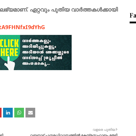
ലഭ്യമാണ്. ഏറ്റവും പുതിയ വാർത്തകൾക്കായി
F
LtA9FHNfxI9dYhG
വളരെ പുതിയ
ടി
വയനാട് പുനരധിവാസത്തില്‍ കേന്ദ്രസഹായം തേടി