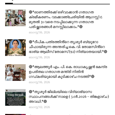
🔴*ഓണത്തിരക്ക് ഒഴിവാക്കാൻ ഗതാഗത
ക്രമീകരണം. വടക്കാഞ്ചേരിയിൽ ആഗസ്റ്റ് 15
മുതല്‍ 31 വരെ നടപ്പിലാക്കുന്ന ഗതാഗത
പരിഷ്ക്കാരങ്ങൾ മനസ്സിലാക്കാം.*🔴
ഓഗസ്റ്റ് 06, 2026
🟣*ദീപിക പത്രത്തിൻ്റെ തൃശൂർ ബ്യൂറോ
ചീഫായിരുന്ന അന്തരിച്ച കെ. വി. തോമസിൻ്റെ
ഭാര്യ ആലീസ് തോമസ് (92) നിര്യാതയായി.*🟣
ഓഗസ്റ്റ് 06, 2026
🔴*ആലത്തൂർ എം. പി. കെ. രാധാകൃഷ്ണൻ കേന്ദ്ര
ഉപരിതല ഗതാഗത മന്ത്രി നിതിൻ
ഗഡ്കരിയുമായി കൂടിക്കാഴ്ച നടത്തി*🔴
ഓഗസ്റ്റ് 06, 2026
🟣*തൃശൂര്‍ ജില്ലയിലെ വിദ്യാഭ്യാസ
സ്ഥാപനങ്ങൾക്ക് നാളെ ( 3.08.2026 - തിങ്കളാഴ്ച )
അവധി.*🟣
ഓഗസ്റ്റ് 02, 2026