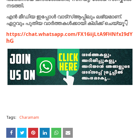
നടത്തി.
എൻ മീഡിയ ഇപ്പോൾ വാട്സ്ആപ്പിലും ലഭ്യമാണ്.
ഏറ്റവും പുതിയ വാർത്തകൾക്കായി ക്ലിക്ക് ചെയ്യൂ👇
https://chat.whatsapp.com/FX16iijLtA9FHNfxI9dY
hG
Tags:
Charamam