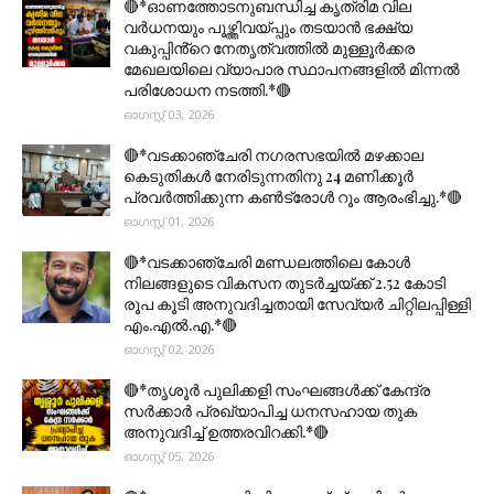
🔴*ഓണത്തോടനുബന്ധിച്ച കൃത്രിമ വില
വർധനയും പൂഴ്ത്തിവയ്പ്പും തടയാൻ ഭക്ഷ്യ
വകുപ്പിൻ്റെ നേതൃത്വത്തിൽ മുള്ളൂർക്കര
മേഖലയിലെ വ്യാപാര സ്ഥാപനങ്ങളിൽ മിന്നൽ
പരിശോധന നടത്തി.*🔴
ഓഗസ്റ്റ് 03, 2026
🔴*വടക്കാഞ്ചേരി നഗരസഭയിൽ മഴക്കാല
കെടുതികൾ നേരിടുന്നതിനു 24 മണിക്കൂർ
പ്രവർത്തിക്കുന്ന കൺട്രോൾ റൂം ആരംഭിച്ചു.*🔴
ഓഗസ്റ്റ് 01, 2026
🔴*വടക്കാഞ്ചേരി മണ്ഡലത്തിലെ കോൾ
നിലങ്ങളുടെ വികസന തുടർച്ചയ്ക്ക് 2.52 കോടി
രൂപ കൂടി അനുവദിച്ചതായി സേവ്യർ ചിറ്റിലപ്പിള്ളി
എം.എൽ.എ.*🔴
ഓഗസ്റ്റ് 02, 2026
🔴*തൃശൂര്‍ പുലിക്കളി സംഘങ്ങള്‍ക്ക് കേന്ദ്ര
സര്‍ക്കാര്‍ പ്രഖ്യാപിച്ച ധനസഹായ തുക
അനുവദിച്ച് ഉത്തരവിറക്കി.*🔴
ഓഗസ്റ്റ് 05, 2026