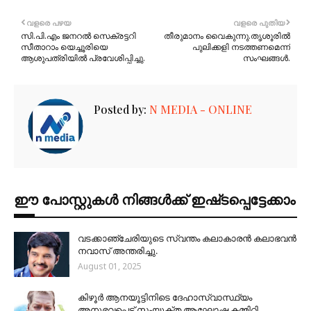
വളരെ പഴയ
വളരെ പുതിയ
സി.പി.എം ജനറൽ സെക്രട്ടറി
തീരുമാനം വൈകുന്നു.തൃശൂരില്‍
സീതാറാം യെച്ചൂരിയെ
പുലിക്കളി നടത്തണമെന്ന്
ആശുപത്രിയില്‍ പ്രവേശിപ്പിച്ചു.
സംഘങ്ങള്‍.
Posted by:
N MEDIA - ONLINE
ഈ പോസ്റ്റുകൾ നിങ്ങൾക്ക് ഇഷ്‌‌ടപ്പെട്ടേക്കാം
വടക്കാഞ്ചേരിയുടെ സ്വന്തം കലാകാരൻ കലാഭവൻ
നവാസ് അന്തരിച്ചു.
August 01, 2025
കിഴൂർ ആനയൂട്ടിനിടെ ദേഹാസ്വാസ്ഥ്യം
അനുഭവപ്പെട്ട് സംയുക്ത ആഘോഷ കമ്മിറ്റി