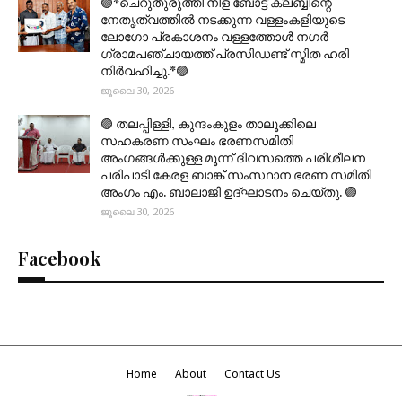
🟣*ചെറുതുരുത്തി നിള ബോട്ട് ക്ലബ്ബിന്റെ
നേതൃത്വത്തിൽ നടക്കുന്ന വള്ളംകളിയുടെ
ലോഗോ പ്രകാശനം വള്ളത്തോൾ നഗർ
ഗ്രാമപഞ്ചായത്ത് പ്രസിഡണ്ട് സ്മിത ഹരി
നിർവഹിച്ചു.*🟣
ജൂലൈ 30, 2026
🟣 തലപ്പിള്ളി, കുന്ദംകുളം താലൂക്കിലെ
സഹകരണ സംഘം ഭരണസമിതി
അംഗങ്ങൾക്കുള്ള മൂന്ന് ദിവസത്തെ പരിശീലന
പരിപാടി കേരള ബാങ്ക് സംസ്ഥാന ഭരണ സമിതി
അംഗം എം. ബാലാജി ഉദ്ഘാടനം ചെയ്തു. 🟣
ജൂലൈ 30, 2026
Facebook
Home
About
Contact Us
Created By
Blogspot
| Distributed By
Gooyaabi Themes