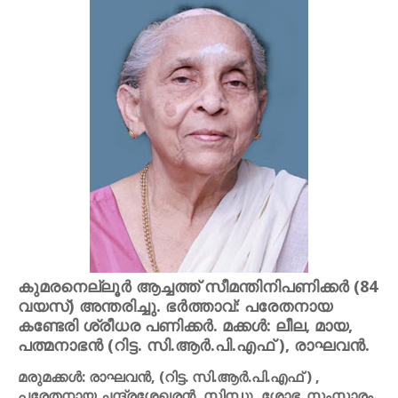
കുമരനെല്ലൂർ ആച്ചത്ത് സീമന്തിനിപണിക്കർ (84
വയസ്) അന്തരിച്ചു. ഭർത്താവ്: പരേതനായ
കണ്ടേരി ശ്രീധര പണിക്കർ. മക്കൾ: ലീല, മായ,
പത്മനാഭൻ (റിട്ട. സി.ആർ.പി.എഫ് ), രാഘവൻ.
മരുമക്കൾ: രാഘവൻ, (റിട്ട. സി.ആർ.പി.എഫ് ) ,
പരേതനായ ചന്ദ്രശേഖരൻ, സിന്ധു, ശോഭ. സംസ്കാരം