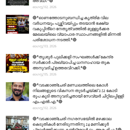
അവധി.*🟣
ഓഗസ്റ്റ് 02, 2026
🔴*ഓണത്തോടനുബന്ധിച്ച കൃത്രിമ വില
വർധനയും പൂഴ്ത്തിവയ്പ്പും തടയാൻ ഭക്ഷ്യ
വകുപ്പിൻ്റെ നേതൃത്വത്തിൽ മുള്ളൂർക്കര
മേഖലയിലെ വ്യാപാര സ്ഥാപനങ്ങളിൽ മിന്നൽ
പരിശോധന നടത്തി.*🔴
ഓഗസ്റ്റ് 03, 2026
🔴*തൃശൂര്‍ പുലിക്കളി സംഘങ്ങള്‍ക്ക് കേന്ദ്ര
സര്‍ക്കാര്‍ പ്രഖ്യാപിച്ച ധനസഹായ തുക
അനുവദിച്ച് ഉത്തരവിറക്കി.*🔴
ഓഗസ്റ്റ് 05, 2026
🔴*വടക്കാഞ്ചേരി മണ്ഡലത്തിലെ കോൾ
നിലങ്ങളുടെ വികസന തുടർച്ചയ്ക്ക് 2.52 കോടി
രൂപ കൂടി അനുവദിച്ചതായി സേവ്യർ ചിറ്റിലപ്പിള്ളി
എം.എൽ.എ.*🔴
ഓഗസ്റ്റ് 02, 2026
🔴*വടക്കാഞ്ചേരി നഗരസഭയിൽ മഴക്കാല
കെടുതികൾ നേരിടുന്നതിനു 24 മണിക്കൂർ
പ്രവർത്തിക്കുന്ന കൺട്രോൾ റൂം ആരംഭിച്ചു.*🔴