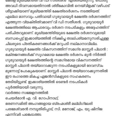
കേരള മുഖ്യമന്ത്രി വി ഡി സതീശൻ എത്തിയിരുന്നു. പൊതു
അവധി ദിവസമായതിനാൽ ശ്രീകോവിൽ നെയ്‌വിളക്ക് വഴിപാട്
ശീട്ടാക്കിയാണ് മുഖ്യമന്ത്രി ക്ഷേത്രദർശനം നടത്തിയത്.
എല്ലാ മാസവും പതിവായി ഗുരുവായൂർ ക്ഷേത്ര ദർശനത്തിന്
എത്തുന്ന വ്യക്തിത്വമാണ് വി ഡി സതീശൻ. ഗുരുവായൂർ
ക്ഷേത്രത്തിലെ ആചാരവും ദർശന നടപടികളും അദ്ദേഹത്തിന്
പരിചിതവുമാണ്. മുഖ്യമന്ത്രിയുടെ ക്ഷേത്ര ദർശനവുമായി
ബന്ധപ്പെട്ട് ഇക്കാര്യത്തിൽ നിക്ഷിപ്ത താല്പര്യമനുസരിച്ചുള്ള
ചിലരുടെ പ്രതികരണങ്ങൾക്ക് മറുപടി നല്‌കാനാവില്ല.
ഗുരുവായൂർ ക്ഷേത്ര വികസനത്തിന് സമഗ്ര മാസ്റ്റർ പ്ലാൻ :
ഭക്തജനങ്ങൾക്ക് സുഗമമായ ക്ഷേത്ര ദർശനം മുൻ നിർത്തി
ഗുരുവായൂർ ക്ഷേത്രത്തിന്റെ സമഗ്രമായ വികസനത്തിന്
മാസ്റ്റർ പ്ലാൻ തയ്യാറാക്കുന്ന നടപടികളുമായി ദേവസ്വം
മുന്നോട്ട് പോകുകയാണ്. മാസ്റ്റർ പ്ലാൻ തയ്യാറാക്കുന്നതിൽ
ഈ രംഗത്തെ മികച്ച ഏജൻസികളുടെ സഹകരണം
തേടിയിട്ടുണ്ട്. ഇക്കാര്യത്തിൽ ടെണ്ടർ നടപടികൾ
പൂർത്തിയായി വരുന്നു.
വാർത്താ സമ്മേളനത്തിൽ
ചെയർമാൻ എ. വി. ഗോപിനാഥ്,
ഭരണസമിതി അംഗങ്ങളായ ബ്രഹ്മശ്രീ മല്ലിഗ്ലേരി
പരമേശ്വരൻ നമ്പൂതിരിപ്പാട്, സി. മനോജ്, എം. യു ഷിനിജ
എന്നിവർ പങ്കെടുത്തു