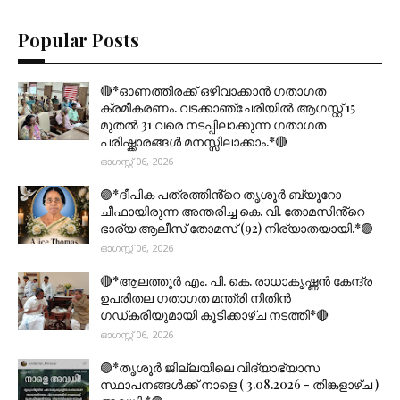
Popular Posts
🔴*ഓണത്തിരക്ക് ഒഴിവാക്കാൻ ഗതാഗത
ക്രമീകരണം. വടക്കാഞ്ചേരിയിൽ ആഗസ്റ്റ് 15
മുതല്‍ 31 വരെ നടപ്പിലാക്കുന്ന ഗതാഗത
പരിഷ്ക്കാരങ്ങൾ മനസ്സിലാക്കാം.*🔴
ഓഗസ്റ്റ് 06, 2026
🟣*ദീപിക പത്രത്തിൻ്റെ തൃശൂർ ബ്യൂറോ
ചീഫായിരുന്ന അന്തരിച്ച കെ. വി. തോമസിൻ്റെ
ഭാര്യ ആലീസ് തോമസ് (92) നിര്യാതയായി.*🟣
ഓഗസ്റ്റ് 06, 2026
🔴*ആലത്തൂർ എം. പി. കെ. രാധാകൃഷ്ണൻ കേന്ദ്ര
ഉപരിതല ഗതാഗത മന്ത്രി നിതിൻ
ഗഡ്കരിയുമായി കൂടിക്കാഴ്ച നടത്തി*🔴
ഓഗസ്റ്റ് 06, 2026
🟣*തൃശൂര്‍ ജില്ലയിലെ വിദ്യാഭ്യാസ
സ്ഥാപനങ്ങൾക്ക് നാളെ ( 3.08.2026 - തിങ്കളാഴ്ച )