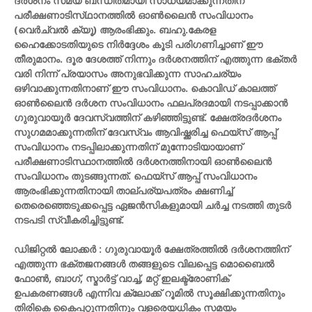
ദർശനം സമയ ബന്ധിതമായി സാധ്യമാക്കുന്നതിന്
പരീക്ഷണാടിസ്‌ഥാനത്തിൽ ഓൺലൈൻ സംവിധാനം
(വെർച്വൽ ക്യൂ) ആരംഭിക്കും. ബഹു.കേരള
ഹൈക്കോടതിയുടെ നിർദ്ദേശം കൂടി പരിഗണിച്ചാണ് ഈ
തീരുമാനം. ദൂര ദേശത്ത് നിന്നും ദർശനത്തിന് എത്തുന്ന ഭക്തർ
വരി നിന്ന് പ്രയാസം അനുഭവിക്കുന്ന സാഹചര്യം
ഒഴിവാക്കുന്നതിനാണ് ഈ സംവിധാനം. കൊവിഡ് കാലത്ത്
ഓൺലൈൻ ദർശന സംവിധാനം ഫലപ്രദമായി നടപ്പാക്കാൻ
ഗുരുവായൂർ ദേവസ്വത്തിന് കഴിഞ്ഞിട്ടുണ്ട്. ക്ഷേത്രദർശനം
സുഗമമാക്കുന്നതിന് ദേവസ്വം ആവിഷ്ക്കരിച്ച ഫെയ്‌സ് ആപ്പ്
സംവിധാനം നടപ്പിലാക്കുന്നതിന് മുന്നോടിയായാണ്
പരീക്ഷണാടിസ്ഥാനത്തിൽ ദർശനത്തിനായി ഓൺലൈൻ
സംവിധാനം തുടങ്ങുന്നത്. ഫെയ്‌സ് ആപ്പ് സംവിധാനം
ആരംഭിക്കുന്നതിനായി താല്പര്യപത്രം ക്ഷണിച്ച്
തെരെഞ്ഞെടുക്കപ്പെട്ട ഏജൻസികളുമായി ചർച്ച നടത്തി തുടർ
നടപടി സ്വീകരിച്ചിട്ടുണ്ട്.
ഡിജിറ്റൽ ലോക്കർ : ഗുരുവായൂർ ക്ഷേത്രത്തിൽ ദർശനത്തിന്
എത്തുന്ന ഭക്തജനങ്ങൾ തങ്ങളുടെ വിലപ്പെട്ട മൊബൈൽ
ഫോൺ, ബാഗ്, സ്മ‌ാർട്ട് വാച്ച്, മറ്റ് ഇലക്ട്രോണിക്
ഉപകരണങ്ങൾ എന്നിവ ക്ലോക്ക് റൂമിൽ സൂക്ഷിക്കുന്നതിനും
തിരികെ കൈപ്പറ്റുന്നതിനും വളരെയധികം സമയം