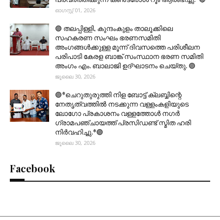
ഓഗസ്റ്റ് 01, 2026
🟣 തലപ്പിള്ളി, കുന്ദംകുളം താലൂക്കിലെ
സഹകരണ സംഘം ഭരണസമിതി
അംഗങ്ങൾക്കുള്ള മൂന്ന് ദിവസത്തെ പരിശീലന
പരിപാടി കേരള ബാങ്ക് സംസ്ഥാന ഭരണ സമിതി
അംഗം എം. ബാലാജി ഉദ്ഘാടനം ചെയ്തു. 🟣
ജൂലൈ 30, 2026
🟣*ചെറുതുരുത്തി നിള ബോട്ട് ക്ലബ്ബിന്റെ
നേതൃത്വത്തിൽ നടക്കുന്ന വള്ളംകളിയുടെ
ലോഗോ പ്രകാശനം വള്ളത്തോൾ നഗർ
ഗ്രാമപഞ്ചായത്ത് പ്രസിഡണ്ട് സ്മിത ഹരി
നിർവഹിച്ചു.*🟣
ജൂലൈ 30, 2026
Facebook