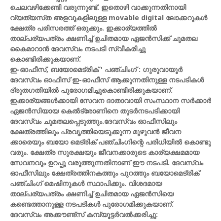
ചെലവഴിക്കേണ്ടി വരുന്നുണ്ട്. ഇതൊഴി വാക്കുന്നതിനായി
വ്യത്യസ്‌ത അളവുകളിലുള്ള movable digital ലോക്കറുകൾ
ക്ഷേത്ര പരിസരത്ത് ഒരുക്കും. ഇക്കാര്യത്തിൽ
താല്പര്യപത്രം ക്ഷണിച്ച് ഉചിതമായ ഏജൻസിക്ക് ചുമതല
കൈമാറാൻ ദേവസ്വം നടപടി സ്വീകരിച്ചു
കൊണ്ടിരിക്കുകയാണ്.
ഇ-ഓഫീസ്, ബയോമെട്രിക് ' പഞ്ചിംഗ് : ഗുരുവായൂർ
ദേവസ്വം ഓഫീസ് ഇ-ഓഫീസ് ആക്കുന്നതിനുള്ള നടപടികൾ
ദ്രുതഗതിയിൽ പുരോഗമിച്ചുകൊണ്ടിരിക്കുകയാണ്.
ഇക്കാര്യങ്ങൾക്കായി സേവന ദാതാവായി സംസ്ഥാന സർക്കാർ
ഏജൻസിയായ കെൽട്രോണിനെ തുടർനടപടിക്കായി
ദേവസ്വം ചുമതലപ്പെടുത്തും.ദേവസ്വം ഓഫീസിലും
ക്ഷേത്രത്തിലും പ്രവൃത്തിയെടുക്കുന്ന മുഴുവൻ ജീവന
ക്കാരെയും ബയോ മെട്രിക് പഞ്ചിംഗിന്റെ പരിധിയിൽ കൊണ്ടു
വരും. ക്ഷേത്ര സുരക്ഷയും ജീവനക്കാരുടെ കാര്യക്ഷമമായ
സേവനവും ഉറപ്പു വരുത്തുന്നതിനാണ് ഈ നടപടി. ദേവസ്വം
ഓഫീസിലും ക്ഷേത്രത്തിനകത്തും പുറത്തും ബയോമെട്രിക്
പഞ്ചിംഗ് മെഷിനുകൾ സ്ഥാപിക്കും. വിശദമായ
താല്പര്യപത്രം ക്ഷണിച്ച് ഉചിതമായ ഏജൻസിയെ
കണ്ടെത്താനുള്ള നടപടികൾ പുരോഗമിക്കുകയാണ്.
ദേവസ്വം അക്കൗണ്ട്സ് കമ്പ്യൂട്ടർവൽക്കരിച്ചു: