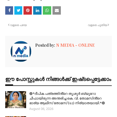
വളരെ പഴയ
വളരെ പുതിയ
Posted by:
N MEDIA - ONLINE
ഈ പോസ്റ്റുകൾ നിങ്ങൾക്ക് ഇഷ്‌‌ടപ്പെട്ടേക്കാം
🟣*ദീപിക പത്രത്തിൻ്റെ തൃശൂർ ബ്യൂറോ
ചീഫായിരുന്ന അന്തരിച്ച കെ. വി. തോമസിൻ്റെ
ഭാര്യ ആലീസ് തോമസ് (92) നിര്യാതയായി.*🟣
August 06, 2026