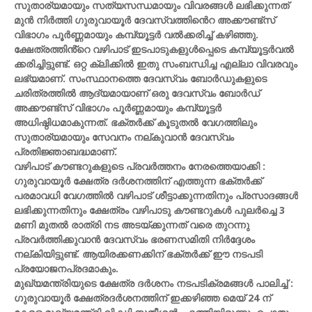
സുതാര്യമായും സത്യസന്ധമായും വിവരങ്ങൾ ലഭിക്കുന്നത്
മുൻ നിർത്തി ഗുരുവായൂർ ദേവസ്വത്തിൻെറ അക്കൗണ്ട്സ്
വിഭാഗം പൂർണ്ണമായും കമ്പ്യൂട്ടർ വൽക്കരിച്ച് കഴിഞ്ഞു.
ക്ഷേത്രത്തിൻ്റെ വഴിപാട് ഇടപാടുകളുൾപ്പെടെ കമ്പ്യൂട്ടർവൽ
ക്കരിച്ചിട്ടുണ്ട്. ഒറ്റ ക്ലിക്കിൽ ഇതു സംബന്ധിച്ച എല്ലാ വിവരവും
ലഭ്യമാണ്. സംസ്ഥാനത്തെ ദേവസ്വം ബോർഡുകളുടെ
ചരിത്രത്തിൽ ആദ്യമായാണ് ഒരു ദേവസ്വം ബോർഡ്
അക്കൗണ്ട്സ് വിഭാഗം പൂർണ്ണമായും കമ്പ്യൂട്ടർ
അധിഷ്ഠിധമാകുന്നത്. ഭക്തർക്ക് കൂടുതൽ വേഗത്തിലും
സുതാര്യമായും സേവനം നല്‌കുവാൻ ദേവസ്വം
പ്രതിജ്ഞാബദ്ധമാണ്.
വഴിപാട് കൗണ്ടറുകളുടെ പ്രവർത്തനം നേരത്തെയാക്കി :
ഗുരുവായൂർ ക്ഷേത്ര ദർശനത്തിന് എത്തുന്ന ഭക്തർക്ക്
പരമാവധി വേഗത്തിൽ വഴിപാട് ശീട്ടാക്കുന്നതിനും പ്രസാദങ്ങൾ
ലഭിക്കുന്നതിനും ക്ഷേത്രം വഴിപാടു കൗണ്ടറുകൾ പുലർച്ചെ 3
മണി മുതൽ രാത്രി നട അടയ്ക്കുന്നത് വരെ തുറന്നു
പ്രവർത്തിക്കുവാൻ ദേവസ്വം ഭരണസമിതി നിർദ്ദേശം
നല്‌കിയിട്ടുണ്ട്. ആയിരക്കണക്കിന് ഭക്തർക്ക് ഈ നടപടി
പ്രയോജനപ്രദമാകും.
മുഖ്യമന്ത്രിയുടെ ക്ഷേത്ര ദർശനം നടപടിക്രമങ്ങൾ പാലിച്ച് :
ഗുരുവായൂർ ക്ഷേത്രദർശനത്തിന് ഇക്കഴിഞ്ഞ മെയ് 24 ന്