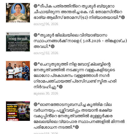
🟣*ദീപിക പത്രത്തിൻ്റെ തൃശൂർ ബ്യൂറോ
ചീഫായിരുന്ന അന്തരിച്ച കെ. വി. തോമസിൻ്റെ
ഭാര്യ ആലീസ് തോമസ് (92) നിര്യാതയായി.*🟣
ഓഗസ്റ്റ് 06, 2026
🟣*തൃശൂര്‍ ജില്ലയിലെ വിദ്യാഭ്യാസ
സ്ഥാപനങ്ങൾക്ക് നാളെ ( 3.08.2026 - തിങ്കളാഴ്ച )
അവധി.*🟣
ഓഗസ്റ്റ് 02, 2026
🟣*ചെറുതുരുത്തി നിള ബോട്ട് ക്ലബ്ബിന്റെ
നേതൃത്വത്തിൽ നടക്കുന്ന വള്ളംകളിയുടെ
ലോഗോ പ്രകാശനം വള്ളത്തോൾ നഗർ
ഗ്രാമപഞ്ചായത്ത് പ്രസിഡണ്ട് സ്മിത ഹരി
നിർവഹിച്ചു.*🟣
ജൂലൈ 30, 2026
🔴*ഓണത്തോടനുബന്ധിച്ച കൃത്രിമ വില
വർധനയും പൂഴ്ത്തിവയ്പ്പും തടയാൻ ഭക്ഷ്യ
വകുപ്പിൻ്റെ നേതൃത്വത്തിൽ മുള്ളൂർക്കര
മേഖലയിലെ വ്യാപാര സ്ഥാപനങ്ങളിൽ മിന്നൽ
പരിശോധന നടത്തി.*🔴
ഓഗസ്റ്റ് 03, 2026