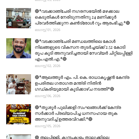
🔴*വടക്കാഞ്ചേരി നഗരസഭയിൽ മഴക്കാല
കെടുതികൾ നേരിടുന്നതിനു 24 മണിക്കൂർ
പ്രവർത്തിക്കുന്ന കൺട്രോൾ റൂം ആരംഭിച്ചു.*🔴
ഓഗസ്റ്റ് 01, 2026
🔴*വടക്കാഞ്ചേരി മണ്ഡലത്തിലെ കോൾ
നിലങ്ങളുടെ വികസന തുടർച്ചയ്ക്ക് 2.52 കോടി
രൂപ കൂടി അനുവദിച്ചതായി സേവ്യർ ചിറ്റിലപ്പിള്ളി
എം.എൽ.എ.*🔴
ഓഗസ്റ്റ് 02, 2026
🔴*ആലത്തൂർ എം. പി. കെ. രാധാകൃഷ്ണൻ കേന്ദ്ര
ഉപരിതല ഗതാഗത മന്ത്രി നിതിൻ
ഗഡ്കരിയുമായി കൂടിക്കാഴ്ച നടത്തി*🔴
ഓഗസ്റ്റ് 06, 2026
🔴*തൃശൂര്‍ പുലിക്കളി സംഘങ്ങള്‍ക്ക് കേന്ദ്ര
സര്‍ക്കാര്‍ പ്രഖ്യാപിച്ച ധനസഹായ തുക
അനുവദിച്ച് ഉത്തരവിറക്കി.*🔴
ഓഗസ്റ്റ് 05, 2026
🟣 തലപ്പിള്ളി, കുന്ദംകുളം താലൂക്കിലെ