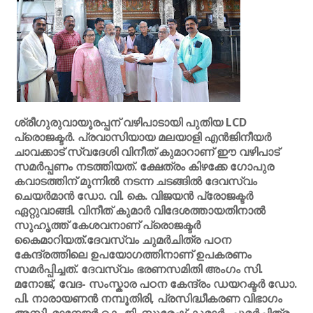
ശ്രീഗുരുവായൂരപ്പന് വഴിപാടായി പുതിയ LCD
പ്രൊജക്ടർ. പ്രവാസിയായ മലയാളി എൻജിനീയർ
ചാവക്കാട് സ്വദേശി വിനീത് കുമാറാണ് ഈ വഴിപാട്
സമർപ്പണം നടത്തിയത്. ക്ഷേത്രം കിഴക്കേ ഗോപുര
കവാടത്തിന് മുന്നിൽ നടന്ന ചടങ്ങിൽ ദേവസ്വം
ചെയർമാൻ ഡോ. വി. കെ. വിജയൻ പ്രോജക്ടർ
ഏറ്റുവാങ്ങി. വിനീത് കുമാർ വിദേശത്തായതിനാൽ
സുഹൃത്ത് കേശവനാണ് പ്രൊജക്ടർ
കൈമാറിയത്.ദേവസ്വം ചുമർചിത്ര പഠന
കേന്ദ്രത്തിലെ ഉപയോഗത്തിനാണ് ഉപകരണം
സമർപ്പിച്ചത്. ദേവസ്വം ഭരണസമിതി അംഗം സി.
മനോജ്, വേദ- സംസ്കാര പഠന കേന്ദ്രം ഡയറക്ടർ ഡോ.
പി. നാരായണൻ നമ്പൂതിരി, പ്രസിദ്ധീകരണ വിഭാഗം