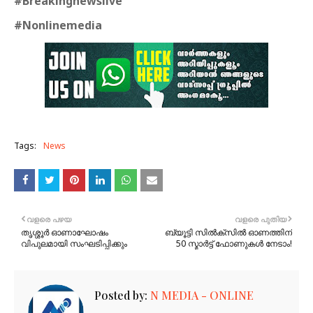
#Breakingnewslive
#Nonlinemedia
Tags:
News
വളരെ പഴയ
വളരെ പുതിയ
തൃശ്ശൂർ ഓണാഘോഷം
ബ്യൂട്ടി സിൽക്‌സിൽ ഓണത്തിന്
വിപുലമായി സംഘടിപ്പിക്കും
50 സ്മാർട്ട് ഫോണുകൾ നേടാം!
Posted by:
N MEDIA - ONLINE