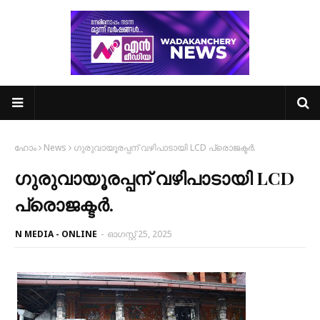
ഹോം
News
ഗുരുവായൂരപ്പന് വഴിപാടായി LCD പ്രൊജക്ടർ.
ഗുരുവായൂരപ്പന് വഴിപാടായി LCD
പ്രൊജക്ടർ.
N MEDIA - ONLINE
-
ഓഗസ്റ്റ് 25, 2025