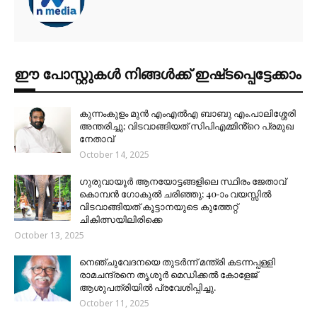
ഈ പോസ്റ്റുകൾ നിങ്ങൾക്ക് ഇഷ്‌‌ടപ്പെട്ടേക്കാം
കുന്നംകുളം മുൻ എംഎൽഎ ബാബു എം.പാലിശ്ശേരി
അന്തരിച്ചു; വിടവാങ്ങിയത് സിപിഎമ്മിൻ്റെ പ്രമുഖ
നേതാവ്
October 14, 2025
ഗുരുവായൂർ ആനയോട്ടങ്ങളിലെ സ്ഥിരം ജേതാവ്
കൊമ്പൻ ഗോകുൽ ചരിഞ്ഞു; 40-ാം വയസ്സിൽ
വിടവാങ്ങിയത് കൂട്ടാനയുടെ കുത്തേറ്റ്
ചികിത്സയിലിരിക്കെ
October 13, 2025
നെഞ്ചുവേദനയെ തുടർന്ന് മന്ത്രി കടന്നപ്പള്ളി
രാമചന്ദ്രനെ തൃശൂർ മെഡിക്കൽ കോളേജ്
ആശുപത്രിയിൽ പ്രവേശിപ്പിച്ചു.
October 11, 2025