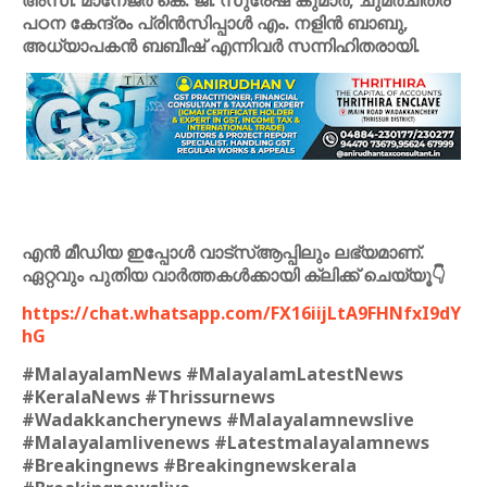
അസി. മാനേജർ കെ. ജി. സുരേഷ് കുമാർ, ചുമർചിത്ര
പഠന കേന്ദ്രം പ്രിൻസിപ്പാൾ എം. നളിൻ ബാബു,
അധ്യാപകൻ ബബീഷ് എന്നിവർ സന്നിഹിതരായി.
എൻ മീഡിയ ഇപ്പോൾ വാട്സ്ആപ്പിലും ലഭ്യമാണ്.
ഏറ്റവും പുതിയ വാർത്തകൾക്കായി ക്ലിക്ക് ചെയ്യൂ👇
https://chat.whatsapp.com/FX16iijLtA9FHNfxI9dY
hG
#MalayalamNews #MalayalamLatestNews
#KeralaNews #Thrissurnews
#Wadakkancherynews #Malayalamnewslive
#Malayalamlivenews #Latestmalayalamnews
#Breakingnews #Breakingnewskerala