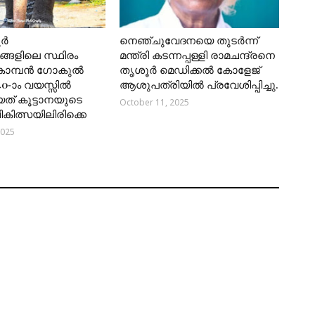
ൂർ
നെഞ്ചുവേദനയെ തുടർന്ന്
്ങളിലെ സ്ഥിരം
മന്ത്രി കടന്നപ്പള്ളി രാമചന്ദ്രനെ
കൊമ്പൻ ഗോകുൽ
തൃശൂർ മെഡിക്കൽ കോളേജ്
40-ാം വയസ്സിൽ
ആശുപത്രിയിൽ പ്രവേശിപ്പിച്ചു.
യത് കൂട്ടാനയുടെ
October 11, 2025
 ചികിത്സയിലിരിക്കെ
2025