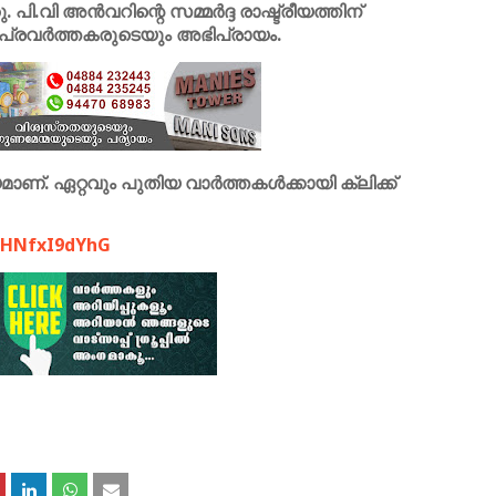
 പി.വി അൻവറിന്റെ സമ്മർദ്ദ രാഷ്ട്രീയത്തിന്
 പ്രവർത്തകരുടെയും അഭിപ്രായം.
ണ്. ഏറ്റവും പുതിയ വാർത്തകൾക്കായി ക്ലിക്ക്
FHNfxI9d
YhG