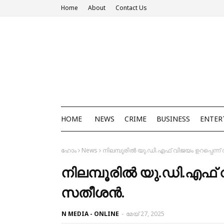
Home
About
Contact Us
HOME
NEWS
CRIME
BUSINESS
ENTER
ഹോം
News
നിലമ്പൂരിൽ യു.ഡി.എഫ് വിജയം ഉറപ്പെന്ന
നിലമ്പൂരിൽ യു.ഡി.എഫ് വ
സതീശൻ.
N MEDIA - ONLINE
-
മേയ് 27, 2025