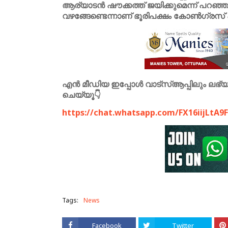
ആര്യാടൻ ഷൗക്കത്ത് ജയിക്കുമെന്ന് പറഞ്ഞു.
വഴങ്ങേണ്ടെന്നാണ് ഭൂരിപക്ഷം കോൺഗ്രസ്
എൻ മീഡിയ ഇപ്പോൾ വാട്സ്ആപ്പിലും ലഭ്യമാ
ചെയ്യൂ👇
https://chat.whatsapp.com/FX16iijLtA9
Tags:
News
Facebook
Twitter