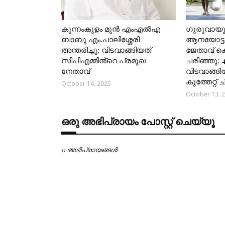
കുന്നംകുളം മുൻ എംഎൽഎ
ഗുരുവായ
ബാബു എം.പാലിശ്ശേരി
ആനയോട്ടങ
അന്തരിച്ചു; വിടവാങ്ങിയത്
ജേതാവ് 
സിപിഎമ്മിൻ്റെ പ്രമുഖ
ചരിഞ്ഞു; 
നേതാവ്
വിടവാങ്ങി
കുത്തേറ്റ്
October 14, 2025
October 13, 
ഒരു അഭിപ്രായം പോസ്റ്റ് ചെയ്യൂ
0 അഭിപ്രായങ്ങള്‍