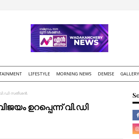
TAINMENT
LIFESTYLE
MORNING NEWS
DEMISE
GALLERY
് വി.ഡി സതീശൻ.
So
ിജയം ഉറപ്പെന്ന് വി.ഡി