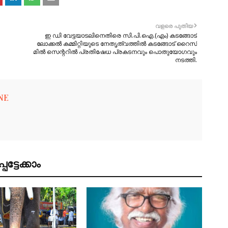
വളരെ പുതിയ
ഇ ഡി വേട്ടയാടലിനെതിരെ സി.പി.ഐ.(എം) കടങ്ങോട്
ലോക്കൽ കമ്മിറ്റിയുടെ നേതൃത്വത്തിൽ കടങ്ങോട് റൈസ്
മിൽ സെന്ററിൽ പ്രതിഷേധ പ്രകടനവും പൊതുയോഗവും
നടത്തി.
NE
ട്ടേക്കാം