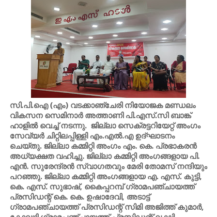
സി.പി.ഐ (എം) വടക്കാഞ്ചേരി നിയോജക മണ്ഡലം
വികസന സെമിനാർ അത്താണി പി.എസ്.സി ബാങ്ക്
ഹാളിൽ വെച്ച് നടന്നു. ജില്ലാ സെക്രട്ടറിയേറ്റ് അംഗം
സേവ്യർ ചിറ്റിലപ്പിള്ളി എം.എൽ.എ ഉദ്ഘാടനം
ചെയ്തു. ജില്ലാ കമ്മിറ്റി അംഗം എം. കെ. പ്രഭാകരൻ
അധ്യക്ഷത വഹിച്ചു. ജില്ലാ കമ്മിറ്റി അംഗങ്ങളായ പി.
എൻ. സുരേന്ദ്രൻ സ്വാഗതവും മേരി തോമസ് നന്ദിയും
പറഞ്ഞു. ജില്ലാ കമ്മിറ്റി അംഗങ്ങളായ എ. എസ്. കുട്ടി,
കെ. എസ്. സുഭാഷ്, കൈപ്പറമ്പ് ഗ്രാമപഞ്ചായത്ത്
പ്രസിഡന്റ് കെ. കെ. ഉഷാദേവി, അടാട്ട്
ഗ്രാമപഞ്ചായത്ത് പ്രസിഡന്റ് സിമി അജിത്ത് കുമാർ,