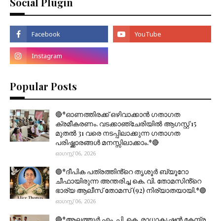
Social Plugin
Popular Posts
🔴*ഓണത്തിരക്ക് ഒഴിവാക്കാൻ ഗതാഗത
ക്രമീകരണം. വടക്കാഞ്ചേരിയിൽ ആഗസ്റ്റ് 15
മുതല്‍ 31 വരെ നടപ്പിലാക്കുന്ന ഗതാഗത
പരിഷ്ക്കാരങ്ങൾ മനസ്സിലാക്കാം.*🔴
ഓഗസ്റ്റ് 06, 2026
🟣*ദീപിക പത്രത്തിൻ്റെ തൃശൂർ ബ്യൂറോ
ചീഫായിരുന്ന അന്തരിച്ച കെ. വി. തോമസിൻ്റെ
ഭാര്യ ആലീസ് തോമസ് (92) നിര്യാതയായി.*🟣
ഓഗസ്റ്റ് 06, 2026
🔴*ആലത്തൂർ എം. പി. കെ. രാധാകൃഷ്ണൻ കേന്ദ്ര