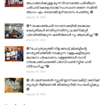
അംഗങ്ങൾക്കുള്ള മൂന്ന് ദിവസത്തെ പരിശീലന
പരിപാടി കേരള ബാങ്ക് സംസ്ഥാന ഭരണ സമിതി
അംഗം എം. ബാലാജി ഉദ്ഘാടനം ചെയ്തു. 🟣
ജൂലൈ 30, 2026
🔴*വടക്കാഞ്ചേരി നഗരസഭയിൽ മഴക്കാല
കെടുതികൾ നേരിടുന്നതിനു 24 മണിക്കൂർ
പ്രവർത്തിക്കുന്ന കൺട്രോൾ റൂം ആരംഭിച്ചു.*🔴
ഓഗസ്റ്റ് 01, 2026
🟣*ചെറുതുരുത്തി നിള ബോട്ട് ക്ലബ്ബിന്റെ
നേതൃത്വത്തിൽ നടക്കുന്ന വള്ളംകളിയുടെ
ലോഗോ പ്രകാശനം വള്ളത്തോൾ നഗർ
ഗ്രാമപഞ്ചായത്ത് പ്രസിഡണ്ട് സ്മിത ഹരി
നിർവഹിച്ചു.*🟣
ജൂലൈ 30, 2026
🟣 28-ാമത് ഭരതൻ സ്മൃതി ഇന്ന് വൈകീട്ട് 5 മണിക്ക്
തൃശൂർ റീജിയണൽ തിയ്യറ്ററിൽ സംഘടിപ്പിക്കും.
🟣
ജൂലൈ 30, 2026