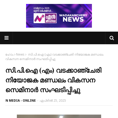
ഹോം
News
സി.പി.ഐ (എം) വടക്കാഞ്ചേരി നിയോജക മണ്ഡലം
വികസന സെമിനാർ സംഘടിപ്പിച്ചു
സി.പി.ഐ (എം) വടക്കാഞ്ചേരി
നിയോജക മണ്ഡലം വികസന
സെമിനാർ സംഘടിപ്പിച്ചു
N MEDIA - ONLINE
-
ഏപ്രിൽ 25, 2025