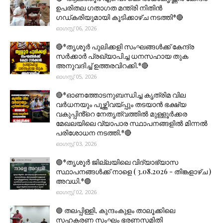
ഉപരിതല ഗതാഗത മന്ത്രി നിതിൻ
ഗഡ്കരിയുമായി കൂടിക്കാഴ്ച നടത്തി*🔴
ഓഗസ്റ്റ് 06, 2026
🔴*തൃശൂര്‍ പുലിക്കളി സംഘങ്ങള്‍ക്ക് കേന്ദ്ര
സര്‍ക്കാര്‍ പ്രഖ്യാപിച്ച ധനസഹായ തുക
അനുവദിച്ച് ഉത്തരവിറക്കി.*🔴
ഓഗസ്റ്റ് 05, 2026
🔴*ഓണത്തോടനുബന്ധിച്ച കൃത്രിമ വില
വർധനയും പൂഴ്ത്തിവയ്പ്പും തടയാൻ ഭക്ഷ്യ
വകുപ്പിൻ്റെ നേതൃത്വത്തിൽ മുള്ളൂർക്കര
മേഖലയിലെ വ്യാപാര സ്ഥാപനങ്ങളിൽ മിന്നൽ
പരിശോധന നടത്തി.*🔴
ഓഗസ്റ്റ് 03, 2026
🟣*തൃശൂര്‍ ജില്ലയിലെ വിദ്യാഭ്യാസ
സ്ഥാപനങ്ങൾക്ക് നാളെ ( 3.08.2026 - തിങ്കളാഴ്ച )
അവധി.*🟣
ഓഗസ്റ്റ് 02, 2026
🟣 തലപ്പിള്ളി, കുന്ദംകുളം താലൂക്കിലെ
സഹകരണ സംഘം ഭരണസമിതി