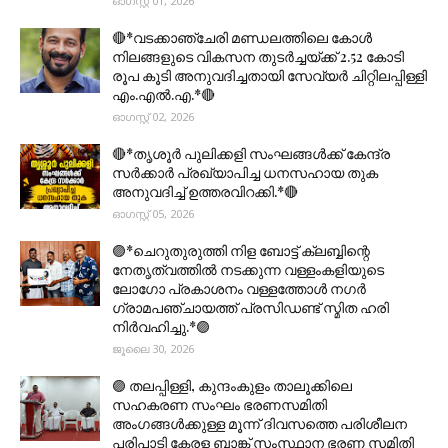
ഓഗസ്റ്റ് 01, 2026
🔴*വടക്കാഞ്ചേരി മണ്ഡലത്തിലെ കോൾ
നിലങ്ങളുടെ വികസന തുടർച്ചയ്ക്ക് 2.52 കോടി
രൂപ കൂടി അനുവദിച്ചതായി സേവ്യർ ചിറ്റിലപ്പിള്ളി
എം.എൽ.എ.*🔴
ഓഗസ്റ്റ് 02, 2026
🔴*തൃശൂര്‍ പുലിക്കളി സംഘങ്ങള്‍ക്ക് കേന്ദ്ര
സര്‍ക്കാര്‍ പ്രഖ്യാപിച്ച ധനസഹായ തുക
അനുവദിച്ച് ഉത്തരവിറക്കി.*🔴
ഓഗസ്റ്റ് 05, 2026
🟣*ചെറുതുരുത്തി നിള ബോട്ട് ക്ലബ്ബിന്റെ
നേതൃത്വത്തിൽ നടക്കുന്ന വള്ളംകളിയുടെ
ലോഗോ പ്രകാശനം വള്ളത്തോൾ നഗർ
ഗ്രാമപഞ്ചായത്ത് പ്രസിഡണ്ട് സ്മിത ഹരി
നിർവഹിച്ചു.*🟣
ജൂലൈ 30, 2026
🟣 തലപ്പിള്ളി, കുന്ദംകുളം താലൂക്കിലെ
സഹകരണ സംഘം ഭരണസമിതി
അംഗങ്ങൾക്കുള്ള മൂന്ന് ദിവസത്തെ പരിശീലന
പരിപാടി കേരള ബാങ്ക് സംസ്ഥാന ഭരണ സമിതി