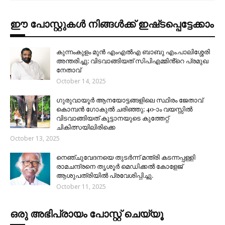
ഈ പോസ്റ്റുകൾ നിങ്ങൾക്ക് ഇഷ്‌‌ടപ്പെട്ടേക്കാം
കുന്നംകുളം മുൻ എംഎൽഎ ബാബു എം.പാലിശ്ശേരി
അന്തരിച്ചു; വിടവാങ്ങിയത് സിപിഎമ്മിൻ്റെ പ്രമുഖ
നേതാവ്
October 14, 2025
ഗുരുവായൂർ ആനയോട്ടങ്ങളിലെ സ്ഥിരം ജേതാവ്
കൊമ്പൻ ഗോകുൽ ചരിഞ്ഞു; 40-ാം വയസ്സിൽ
വിടവാങ്ങിയത് കൂട്ടാനയുടെ കുത്തേറ്റ്
ചികിത്സയിലിരിക്കെ
October 13, 2025
നെഞ്ചുവേദനയെ തുടർന്ന് മന്ത്രി കടന്നപ്പള്ളി
രാമചന്ദ്രനെ തൃശൂർ മെഡിക്കൽ കോളേജ്
ആശുപത്രിയിൽ പ്രവേശിപ്പിച്ചു.
October 11, 2025
ഒരു അഭിപ്രായം പോസ്റ്റ് ചെയ്യൂ