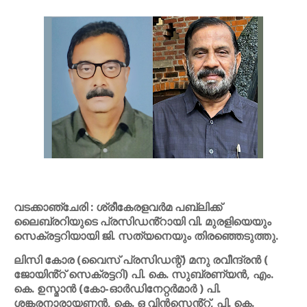
വടക്കാഞ്ചേരി : ശ്രീകേരളവർമ പബ്ലിക്ക്
ലൈബ്രറിയുടെ പ്രസിഡൻ്റായി വി. മുരളിയെയും
സെക്രട്ടറിയായി ജി. സത്യനെയും തിരഞ്ഞെടുത്തു.
ലിസി കോര (വൈസ് പ്രസിഡന്റ്) മനു രവീന്ദ്രൻ (
ജോയിൻ്റ് സെക്രട്ടറി) പി. കെ. സുബ്രണ്യൻ, എം.
കെ. ഉസ്മാൻ (കോ-ഓർഡിനേറ്റർമാർ ) പി.
ശങ്കരനാരായണൻ, കെ. ഒ വിൻസെൻ്റ്, പി. കെ.