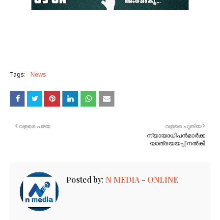
Tags:
News
വളരെ പഴയ
വളരെ പുതിയ
ന്യായാധിപൻമാർക്ക്
യാത്രയയപ്പ് നൽകി
Posted by:
N MEDIA - ONLINE