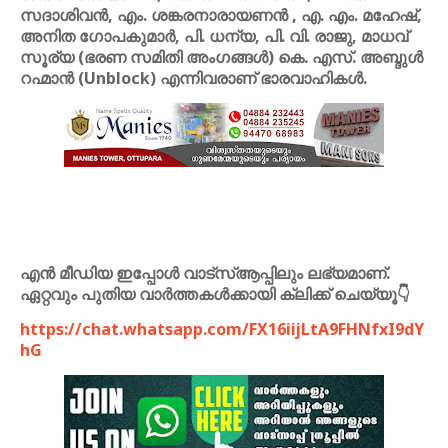
സദാശിവൻ, എം. ശങ്കരനാരായണൻ , എ. എം. മഹേഷ്,
അനിത ഗോപകുമാർ, പി. ധന്യ, പി. വി. രാജു, മാധവ്
സൂര്യ (ഭരണ സമിതി അംഗങ്ങൾ) കെ. എസ്. അബ്ദുൾ
റഹ്മാൻ (Unblock) എന്നിവരാണ് ഭാരവാഹികൾ.
എൻ മീഡിയ ഇപ്പോൾ വാട്സ്ആപ്പിലും ലഭ്യമാണ്.
ഏറ്റവും പുതിയ വാർത്തകൾക്കായി ക്ലിക്ക് ചെയ്യൂ👇
https://chat.whatsapp.com/FX16iijLtA9FHNfxI9dY
hG