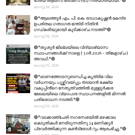
ഭാര്യ ആലീസ് തോമസ് (92) നിര്യാതയായി.*🟣
ഓഗസ്റ്റ് 06, 2026
🔴*ആലത്തൂർ എം. പി. കെ. രാധാകൃഷ്ണൻ കേന്ദ്ര
ഉപരിതല ഗതാഗത മന്ത്രി നിതിൻ
ഗഡ്കരിയുമായി കൂടിക്കാഴ്ച നടത്തി*🔴
ഓഗസ്റ്റ് 06, 2026
🟣*തൃശൂര്‍ ജില്ലയിലെ വിദ്യാഭ്യാസ
സ്ഥാപനങ്ങൾക്ക് നാളെ ( 3.08.2026 - തിങ്കളാഴ്ച )
അവധി.*🟣
ഓഗസ്റ്റ് 02, 2026
🔴*ഓണത്തോടനുബന്ധിച്ച കൃത്രിമ വില
വർധനയും പൂഴ്ത്തിവയ്പ്പും തടയാൻ ഭക്ഷ്യ
വകുപ്പിൻ്റെ നേതൃത്വത്തിൽ മുള്ളൂർക്കര
മേഖലയിലെ വ്യാപാര സ്ഥാപനങ്ങളിൽ മിന്നൽ
പരിശോധന നടത്തി.*🔴
ഓഗസ്റ്റ് 03, 2026
🔴*വടക്കാഞ്ചേരി നഗരസഭയിൽ മഴക്കാല
കെടുതികൾ നേരിടുന്നതിനു 24 മണിക്കൂർ
പ്രവർത്തിക്കുന്ന കൺട്രോൾ റൂം ആരംഭിച്ചു.*🔴