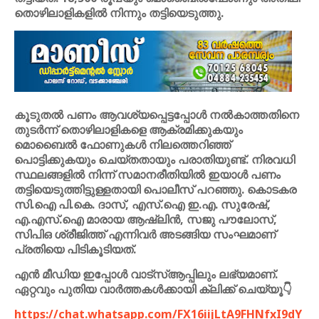
തൊഴിലാളികളില്‍ നിന്നും തട്ടിയെടുത്തു.
കൂടുതല്‍ പണം ആവശ്യപ്പെട്ടപ്പോള്‍ നല്‍കാത്തതിനെ
തുടര്‍ന്ന് തൊഴിലാളികളെ ആക്രമിക്കുകയും
മൊബൈല്‍ ഫോണുകള്‍ നിലത്തെറിഞ്ഞ്
പൊട്ടിക്കുകയും ചെയ്തതായും പരാതിയുണ്ട്. നിരവധി
സ്ഥലങ്ങളില്‍ നിന്ന് സമാനരീതിയില്‍ ഇയാള്‍ പണം
തട്ടിയെടുത്തിട്ടുള്ളതായി പൊലീസ് പറഞ്ഞു. കൊടകര
സി.ഐ പി.കെ. ദാസ്, എസ്‌.ഐ ഇ.എ. സുരേഷ്,
എ.എസ്‌.ഐ മാരായ ആഷ്‌ലിന്‍, സജു പൗലോസ്,
സിപിഒ ശ്രീജിത്ത് എന്നിവര്‍ അടങ്ങിയ സംഘമാണ്
പ്രതിയെ പിടികൂടിയത്.
എൻ മീഡിയ ഇപ്പോൾ വാട്സ്ആപ്പിലും ലഭ്യമാണ്.
ഏറ്റവും പുതിയ വാർത്തകൾക്കായി ക്ലിക്ക് ചെയ്യൂ👇
https://chat.whatsapp.com/FX16iijLtA9FHNfxI9dY