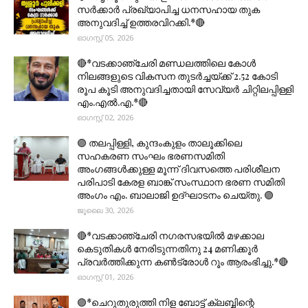
സര്‍ക്കാര്‍ പ്രഖ്യാപിച്ച ധനസഹായ തുക
അനുവദിച്ച് ഉത്തരവിറക്കി.*🔴
ഓഗസ്റ്റ് 05, 2026
🔴*വടക്കാഞ്ചേരി മണ്ഡലത്തിലെ കോൾ
നിലങ്ങളുടെ വികസന തുടർച്ചയ്ക്ക് 2.52 കോടി
രൂപ കൂടി അനുവദിച്ചതായി സേവ്യർ ചിറ്റിലപ്പിള്ളി
എം.എൽ.എ.*🔴
ഓഗസ്റ്റ് 02, 2026
🟣 തലപ്പിള്ളി, കുന്ദംകുളം താലൂക്കിലെ
സഹകരണ സംഘം ഭരണസമിതി
അംഗങ്ങൾക്കുള്ള മൂന്ന് ദിവസത്തെ പരിശീലന
പരിപാടി കേരള ബാങ്ക് സംസ്ഥാന ഭരണ സമിതി
അംഗം എം. ബാലാജി ഉദ്ഘാടനം ചെയ്തു. 🟣
ജൂലൈ 30, 2026
🔴*വടക്കാഞ്ചേരി നഗരസഭയിൽ മഴക്കാല
കെടുതികൾ നേരിടുന്നതിനു 24 മണിക്കൂർ
പ്രവർത്തിക്കുന്ന കൺട്രോൾ റൂം ആരംഭിച്ചു.*🔴
ഓഗസ്റ്റ് 01, 2026
🟣*ചെറുതുരുത്തി നിള ബോട്ട് ക്ലബ്ബിന്റെ