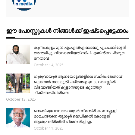
ഈ പോസ്റ്റുകൾ നിങ്ങൾക്ക് ഇഷ്‌‌ടപ്പെട്ടേക്കാം
കുന്നംകുളം മുൻ എംഎൽഎ ബാബു എം.പാലിശ്ശേരി
അന്തരിച്ചു; വിടവാങ്ങിയത് സിപിഎമ്മിൻ്റെ പ്രമുഖ
നേതാവ്
October 14, 2025
ഗുരുവായൂർ ആനയോട്ടങ്ങളിലെ സ്ഥിരം ജേതാവ്
കൊമ്പൻ ഗോകുൽ ചരിഞ്ഞു; 40-ാം വയസ്സിൽ
വിടവാങ്ങിയത് കൂട്ടാനയുടെ കുത്തേറ്റ്
ചികിത്സയിലിരിക്കെ
October 13, 2025
നെഞ്ചുവേദനയെ തുടർന്ന് മന്ത്രി കടന്നപ്പള്ളി
രാമചന്ദ്രനെ തൃശൂർ മെഡിക്കൽ കോളേജ്
ആശുപത്രിയിൽ പ്രവേശിപ്പിച്ചു.
October 11, 2025