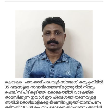
കൊടകര : ചാവക്കാട് പാലയൂര്‍ സ്വദേശി കറുപ്പംവീട്ടില്‍
35 വയസുള്ള സവാദിനെയാണ് മറ്റത്തൂരില്‍ നിന്നും
പൊലീസ് പിടികൂടിയത്. കൊടകരയില്‍ വാടകയ്ക്ക്
താമസിക്കുന്ന ഇയാള്‍ ഈ പ്രദേശത്ത് തന്നെയുള്ള
അതിഥി തൊഴിലാളികളെ ഭീഷണിപ്പെടുത്തിയാണ് പണം
തട്ടിയത്. 18,500 രൂപയും മൊബൈല്‍ഫോണും അതിഥി