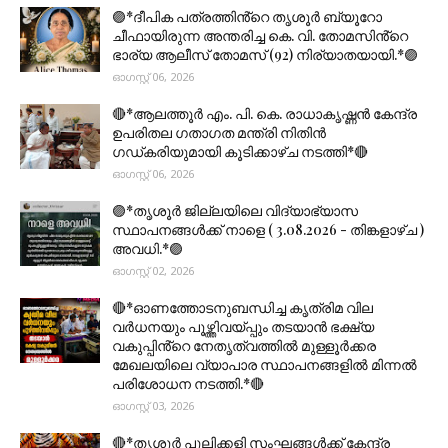
🟣*ദീപിക പത്രത്തിൻ്റെ തൃശൂർ ബ്യൂറോ
ചീഫായിരുന്ന അന്തരിച്ച കെ. വി. തോമസിൻ്റെ
ഭാര്യ ആലീസ് തോമസ് (92) നിര്യാതയായി.*🟣
ഓഗസ്റ്റ് 06, 2026
🔴*ആലത്തൂർ എം. പി. കെ. രാധാകൃഷ്ണൻ കേന്ദ്ര
ഉപരിതല ഗതാഗത മന്ത്രി നിതിൻ
ഗഡ്കരിയുമായി കൂടിക്കാഴ്ച നടത്തി*🔴
ഓഗസ്റ്റ് 06, 2026
🟣*തൃശൂര്‍ ജില്ലയിലെ വിദ്യാഭ്യാസ
സ്ഥാപനങ്ങൾക്ക് നാളെ ( 3.08.2026 - തിങ്കളാഴ്ച )
അവധി.*🟣
ഓഗസ്റ്റ് 02, 2026
🔴*ഓണത്തോടനുബന്ധിച്ച കൃത്രിമ വില
വർധനയും പൂഴ്ത്തിവയ്പ്പും തടയാൻ ഭക്ഷ്യ
വകുപ്പിൻ്റെ നേതൃത്വത്തിൽ മുള്ളൂർക്കര
മേഖലയിലെ വ്യാപാര സ്ഥാപനങ്ങളിൽ മിന്നൽ
പരിശോധന നടത്തി.*🔴
ഓഗസ്റ്റ് 03, 2026
🔴*തൃശൂര്‍ പുലിക്കളി സംഘങ്ങള്‍ക്ക് കേന്ദ്ര