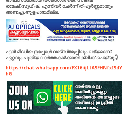
ഓഫീസർമാരായ പ്രകാശൻ കെ, സജീഷ്
രമേഷ്,സുധീഷ്, എന്നിവർ ചേർന്ന് തീപൂർണ്ണമായും
അണച്ചു.ആളപായമില്ല.
എൻ മീഡിയ ഇപ്പോൾ വാട്സ്ആപ്പിലും ലഭ്യമാണ്.
ഏറ്റവും പുതിയ വാർത്തകൾക്കായി ക്ലിക്ക് ചെയ്യൂ👇
https://chat.whatsapp.com/FX16iijLtA9FHNfxI9dY
hG