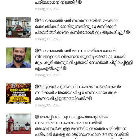
പരിശോധന നടത്തി.*🔴
ഓഗസ്റ്റ് 03, 2026
🔴*വടക്കാഞ്ചേരി നഗരസഭയിൽ മഴക്കാല
കെടുതികൾ നേരിടുന്നതിനു 24 മണിക്കൂർ
പ്രവർത്തിക്കുന്ന കൺട്രോൾ റൂം ആരംഭിച്ചു.*🔴
ഓഗസ്റ്റ് 01, 2026
🔴*വടക്കാഞ്ചേരി മണ്ഡലത്തിലെ കോൾ
നിലങ്ങളുടെ വികസന തുടർച്ചയ്ക്ക് 2.52 കോടി
രൂപ കൂടി അനുവദിച്ചതായി സേവ്യർ ചിറ്റിലപ്പിള്ളി
എം.എൽ.എ.*🔴
ഓഗസ്റ്റ് 02, 2026
🔴*തൃശൂര്‍ പുലിക്കളി സംഘങ്ങള്‍ക്ക് കേന്ദ്ര
സര്‍ക്കാര്‍ പ്രഖ്യാപിച്ച ധനസഹായ തുക
അനുവദിച്ച് ഉത്തരവിറക്കി.*🔴
ഓഗസ്റ്റ് 05, 2026
🟣 തലപ്പിള്ളി, കുന്ദംകുളം താലൂക്കിലെ
സഹകരണ സംഘം ഭരണസമിതി
അംഗങ്ങൾക്കുള്ള മൂന്ന് ദിവസത്തെ പരിശീലന
പരിപാടി കേരള ബാങ്ക് സംസ്ഥാന ഭരണ സമിതി