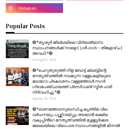
Popular Posts
🟣*തൃശൂര്‍ ജില്ലയിലെ വിദ്യാഭ്യാസ
സ്ഥാപനങ്ങൾക്ക് നാളെ ( 3.08.2026 - തിങ്കളാഴ്ച )
അവധി.*🟣
ഓഗസ്റ്റ് 02, 2026
🟣*ചെറുതുരുത്തി നിള ബോട്ട് ക്ലബ്ബിന്റെ
നേതൃത്വത്തിൽ നടക്കുന്ന വള്ളംകളിയുടെ
ലോഗോ പ്രകാശനം വള്ളത്തോൾ നഗർ
ഗ്രാമപഞ്ചായത്ത് പ്രസിഡണ്ട് സ്മിത ഹരി
നിർവഹിച്ചു.*🟣
ജൂലൈ 30, 2026
🔴*ഓണത്തോടനുബന്ധിച്ച കൃത്രിമ വില
വർധനയും പൂഴ്ത്തിവയ്പ്പും തടയാൻ ഭക്ഷ്യ
വകുപ്പിൻ്റെ നേതൃത്വത്തിൽ മുള്ളൂർക്കര
മേഖലയിലെ വ്യാപാര സ്ഥാപനങ്ങളിൽ മിന്നൽ