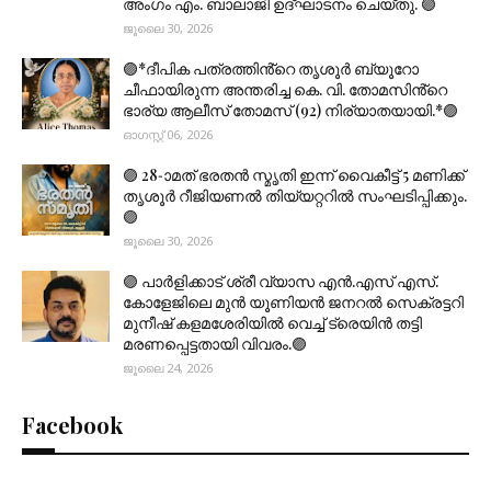
അംഗം എം. ബാലാജി ഉദ്ഘാടനം ചെയ്തു. 🟣
ജൂലൈ 30, 2026
🟣*ദീപിക പത്രത്തിൻ്റെ തൃശൂർ ബ്യൂറോ
ചീഫായിരുന്ന അന്തരിച്ച കെ. വി. തോമസിൻ്റെ
ഭാര്യ ആലീസ് തോമസ് (92) നിര്യാതയായി.*🟣
ഓഗസ്റ്റ് 06, 2026
🟣 28-ാമത് ഭരതൻ സ്മൃതി ഇന്ന് വൈകീട്ട് 5 മണിക്ക്
തൃശൂർ റീജിയണൽ തിയ്യറ്ററിൽ സംഘടിപ്പിക്കും.
🟣
ജൂലൈ 30, 2026
🟣 പാർളിക്കാട് ശ്രീ വ്യാസ എൻ.എസ് എസ്.
കോളേജിലെ മുൻ യൂണിയൻ ജനറൽ സെക്രട്ടറി
മുനീഷ് കളമശേരിയിൽ വെച്ച് ട്രെയിൻ തട്ടി
മരണപ്പെട്ടതായി വിവരം.🟣
ജൂലൈ 24, 2026
Facebook