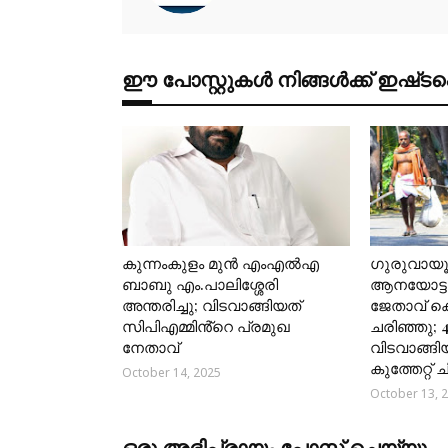
ഈ പോസ്റ്റുകൾ നിങ്ങൾക്ക് ഇഷ്‌‌ടപ്പെ
കുന്നംകുളം മുൻ എംഎൽഎ
ഗുരുവായ
ബാബു എം.പാലിശ്ശേരി
ആനയോട്ടങ
അന്തരിച്ചു; വിടവാങ്ങിയത്
ജേതാവ് 
സിപിഎമ്മിൻ്റെ പ്രമുഖ
ചരിഞ്ഞു; 
നേതാവ്
വിടവാങ്ങി
കുത്തേറ്റ്
October 14, 2025
October 13, 
ഒരു അഭിപ്രായം പോസ്റ്റ് ചെയ്യൂ