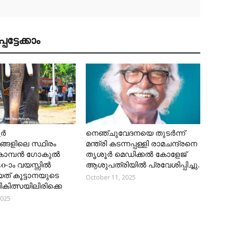
ട്ടേക്കാം
ൂർ
നെഞ്ചുവേദനയെ തുടർന്ന്
്ങളിലെ സ്ഥിരം
മന്ത്രി കടന്നപ്പള്ളി രാമചന്ദ്രനെ
കൊമ്പൻ ഗോകുൽ
തൃശൂർ മെഡിക്കൽ കോളേജ്
40-ാം വയസ്സിൽ
ആശുപത്രിയിൽ പ്രവേശിപ്പിച്ചു.
യത് കൂട്ടാനയുടെ
October 11, 2025
 ചികിത്സയിലിരിക്കെ
2025