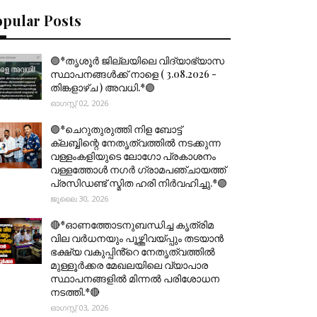
opular Posts
🟣*തൃശൂര്‍ ജില്ലയിലെ വിദ്യാഭ്യാസ
സ്ഥാപനങ്ങൾക്ക് നാളെ ( 3.08.2026 -
തിങ്കളാഴ്ച ) അവധി.*🟣
ഓഗസ്റ്റ് 02, 2026
🟣*ചെറുതുരുത്തി നിള ബോട്ട്
ക്ലബ്ബിന്റെ നേതൃത്വത്തിൽ നടക്കുന്ന
വള്ളംകളിയുടെ ലോഗോ പ്രകാശനം
വള്ളത്തോൾ നഗർ ഗ്രാമപഞ്ചായത്ത്
പ്രസിഡണ്ട് സ്മിത ഹരി നിർവഹിച്ചു.*🟣
ജൂലൈ 30, 2026
🔴*ഓണത്തോടനുബന്ധിച്ച കൃത്രിമ
വില വർധനയും പൂഴ്ത്തിവയ്പ്പും തടയാൻ
ഭക്ഷ്യ വകുപ്പിൻ്റെ നേതൃത്വത്തിൽ
മുള്ളൂർക്കര മേഖലയിലെ വ്യാപാര
സ്ഥാപനങ്ങളിൽ മിന്നൽ പരിശോധന
നടത്തി.*🔴
ഓഗസ്റ്റ് 03, 2026