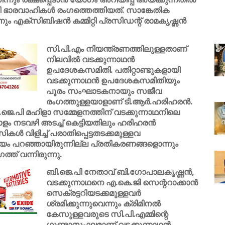
 ഭാരവാഹികൾ രംഗത്തെത്തിയത്. സാങ്കേതിക
നും എക്സിബിഷൻ കമ്മിറ്റി പ്രസിഡന്റ് രാമകൃഷ്ണൻ
സി.പി.എം നിയന്ത്രണത്തിലുള്ളതാണ്
നിലവിൽ വടക്കുന്നാഥൻ
ഉപദേശകസമിതി. പതിറ്റാണ്ടുകളായി
വടക്കുന്നാഥൻ ഉപദേശകസമിതിയും
പൂരം സംഘാടകനായും സജീവ
രംഗത്തുള്ളയാളാണ് ടി.ആർ.ഹരിഹരൻ.
ി.ജെ.പി മഹിളാ സമ്മേളനത്തിന് വടക്കുന്നാഥനിലെ
ോളം നടവഴി അടച്ച് കെട്ടിയതിലും ഹരിഹരൻ
ികൾ വിളിച്ച് പരാതിപ്പെട്ടതടക്കമുള്ളവ
്രീയം പറഞ്ഞായിരുന്നില്ല പ്രതികരണങ്ങളൊന്നും
ത് വന്നിരുന്നു.
ബി.ജെ.പി നേതാവ് ബി.ഗോപാലകൃഷ്ണൻ,
വടക്കുന്നാഥനെ എ.കെ.ജി സെന്ററാക്കാൻ
സെക്രട്ടറിയടക്കമുള്ളവർ
ശ്രമിക്കുന്നുവെന്നും ക്രിമിനൽ
കേസുള്ളവരുടെ സി.പി.എമ്മിന്റെ
ഗുണ്ടാസംഘമാണ് വടക്കുന്നാഥൻ