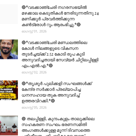
🔴*വടക്കാഞ്ചേരി നഗരസഭയിൽ
മഴക്കാല കെടുതികൾ നേരിടുന്നതിനു 24
മണിക്കൂർ പ്രവർത്തിക്കുന്ന
കൺട്രോൾ റൂം ആരംഭിച്ചു.*🔴
ഓഗസ്റ്റ് 01, 2026
🔴*വടക്കാഞ്ചേരി മണ്ഡലത്തിലെ
കോൾ നിലങ്ങളുടെ വികസന
തുടർച്ചയ്ക്ക് 2.52 കോടി രൂപ കൂടി
അനുവദിച്ചതായി സേവ്യർ ചിറ്റിലപ്പിള്ളി
എം.എൽ.എ.*🔴
ഓഗസ്റ്റ് 02, 2026
🔴*തൃശൂര്‍ പുലിക്കളി സംഘങ്ങള്‍ക്ക്
കേന്ദ്ര സര്‍ക്കാര്‍ പ്രഖ്യാപിച്ച
ധനസഹായ തുക അനുവദിച്ച്
ഉത്തരവിറക്കി.*🔴
ഓഗസ്റ്റ് 05, 2026
🟣 തലപ്പിള്ളി, കുന്ദംകുളം താലൂക്കിലെ
സഹകരണ സംഘം ഭരണസമിതി
അംഗങ്ങൾക്കുള്ള മൂന്ന് ദിവസത്തെ
പരിശീലന പരിപാടി കേരള ബാങ്ക്