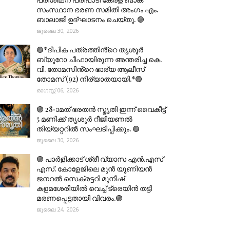
സംസ്ഥാന ഭരണ സമിതി അംഗം എം.
ബാലാജി ഉദ്ഘാടനം ചെയ്തു. 🟣
ജൂലൈ 30, 2026
🟣*ദീപിക പത്രത്തിൻ്റെ തൃശൂർ
ബ്യൂറോ ചീഫായിരുന്ന അന്തരിച്ച കെ.
വി. തോമസിൻ്റെ ഭാര്യ ആലീസ്
തോമസ് (92) നിര്യാതയായി.*🟣
ഓഗസ്റ്റ് 06, 2026
🟣 28-ാമത് ഭരതൻ സ്മൃതി ഇന്ന് വൈകീട്ട്
5 മണിക്ക് തൃശൂർ റീജിയണൽ
തിയ്യറ്ററിൽ സംഘടിപ്പിക്കും. 🟣
ജൂലൈ 30, 2026
🟣 പാർളിക്കാട് ശ്രീ വ്യാസ എൻ.എസ്
എസ്. കോളേജിലെ മുൻ യൂണിയൻ
ജനറൽ സെക്രട്ടറി മുനീഷ്
കളമശേരിയിൽ വെച്ച് ട്രെയിൻ തട്ടി
മരണപ്പെട്ടതായി വിവരം.🟣
ജൂലൈ 24, 2026