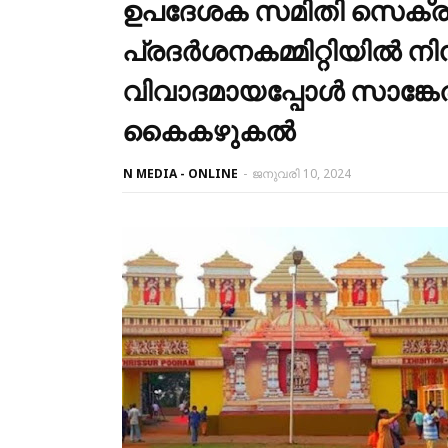
ഉപദേശക സമിതി സെക്രട്
പ്രദർശനകമ്മിറ്റിയിൽ നിന്
വിവാദമായപ്പോൾ സാങ്കേതി
കൈകഴുകൽ
N MEDIA - ONLINE
-
ജനുവരി 10, 2024