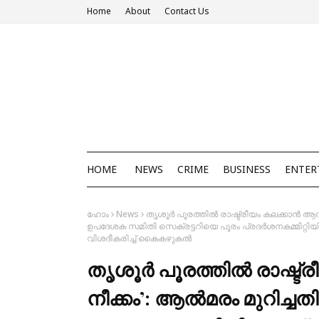
Home
About
Contact Us
HOME
NEWS
CRIME
BUSINESS
ENTER
ഹോം
News
തൃശൂർ പൂരത്തിൽ രാഷ്ട്രീയം കലക്കാൻ ആസൂ
ഉപദേശക സമിതി സെക്രട്ടറിയെ പൂരം പ്രദർശനകമ്മിറ്റിയിൽ
വിശദീകരിച്ച് കൈകഴുകൽ
തൃശൂർ പൂരത്തിൽ രാഷ്ട
നീക്കം’: ആൽമരം മുറിച്ചത