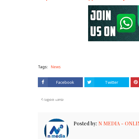
Tags:
News
Facebook
Twitter
വളരെ പഴയ
Posted by:
N MEDIA - ONLI