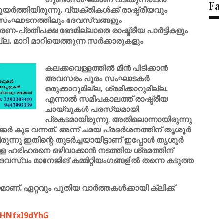
F
്തിയിരുന്നു. വ്യക്തികൾക്ക് രാഷ്ട്രീയവും
രം സംഘാടനത്തിലും ദേവസ്വങ്ങളും
രണ-പ്രതിപക്ഷ ഭേദമില്ലാതെ രാഷ്ട്രീയ പാർട്ടികളും
്ല. മാറി മാറിയെത്തുന്ന സർക്കാരുകളും
കലക്കവെള്ളത്തിൽ മീൻ പിടിക്കാൻ
അവസരം പൂരം സംഘാടകർ
ഒരുക്കാറുമില്ല, ശ്രമിക്കാറുമില്ല.
എന്നാൽ സമീപകാലത്ത് രാഷ്ട്രീയ
ചായ്‌വുകൾ പരസ്യമായി
പ്രകടമായിരുന്നു. അതിലൊന്നായിരുന്നു
 കുട വന്നത്. അന്ന് ചമയ പ്രദർശനത്തിന് തൃശൂർ
രുന്നു
ഇതിന്റെ തുടർച്ചയായിട്ടാണ് ഇപ്പോൾ തൃശൂർ
 ഹരിഹരനെ ഒഴിവാക്കാൻ നടത്തിയ ശ്രമത്തിന്
േവസ്വം മാനേജിങ് കമ്മിറ്റിയംഗങ്ങളിൽ തന്നെ കടുത്ത
ണ്. ഏറ്റവും പുതിയ വാർത്തകൾക്കായി ക്ലിക്ക്
9FHNfxI9dYhG