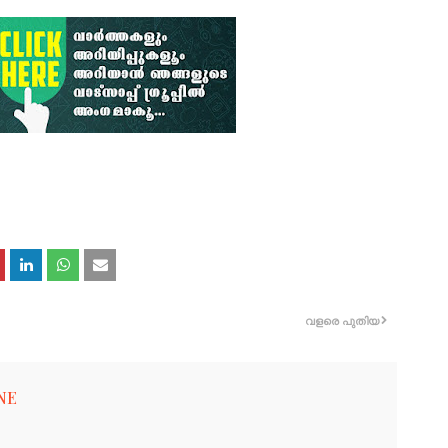
വളരെ പുതിയ
NE