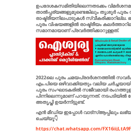
ഉപദേശകസമിതിയിലെന്നതടക്കം വിമർശനമുയർത
താൽപ്പര്യങ്ങളുമുണ്ടെങ്കിലും തൃശൂർ പൂ
രാഷ്ട്രീയനിലപാടുകൾ സ്വീകരിക്കാറില്ല. ഭ
പൂരം വിഷയങ്ങളിൽ രാഷ്ട്രീയം കലർത്താറില
സമാനമായാണ് പ്രവർത്തിക്കാറുള്ളത്.
2022ലെ പൂരം ചമയപ്രദർശനത്തിൽ സവർക്കർ
എം.പിയെ ഒഴിവാക്കിയതും വലിയ ചർച്ചയായി
പൂരം സംഘാടകരിൽ സജീവമായി രംഗത്തുള്ള
പിന്നിലെന്നുമാണ് പറയുന്നത്. നടപടിയിൽ ദ
അതൃപ്തി ഉയർന്നിട്ടുണ്ട്.
എൻ മീഡിയ ഇപ്പോൾ വാട്സ്ആപ്പിലും ലഭ്യമാ
ചെയ്യൂ👇
https://chat.whatsapp.com/FX16iijLtA