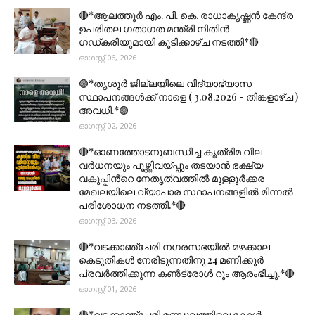
🔴*ആലത്തൂർ എം. പി. കെ. രാധാകൃഷ്ണൻ കേന്ദ്ര
ഉപരിതല ഗതാഗത മന്ത്രി നിതിൻ
ഗഡ്കരിയുമായി കൂടിക്കാഴ്ച നടത്തി*🔴
ഓഗസ്റ്റ് 06, 2026
🟣*തൃശൂര്‍ ജില്ലയിലെ വിദ്യാഭ്യാസ
സ്ഥാപനങ്ങൾക്ക് നാളെ ( 3.08.2026 - തിങ്കളാഴ്ച )
അവധി.*🟣
ഓഗസ്റ്റ് 02, 2026
🔴*ഓണത്തോടനുബന്ധിച്ച കൃത്രിമ വില
വർധനയും പൂഴ്ത്തിവയ്പ്പും തടയാൻ ഭക്ഷ്യ
വകുപ്പിൻ്റെ നേതൃത്വത്തിൽ മുള്ളൂർക്കര
മേഖലയിലെ വ്യാപാര സ്ഥാപനങ്ങളിൽ മിന്നൽ
പരിശോധന നടത്തി.*🔴
ഓഗസ്റ്റ് 03, 2026
🔴*വടക്കാഞ്ചേരി നഗരസഭയിൽ മഴക്കാല
കെടുതികൾ നേരിടുന്നതിനു 24 മണിക്കൂർ
പ്രവർത്തിക്കുന്ന കൺട്രോൾ റൂം ആരംഭിച്ചു.*🔴
ഓഗസ്റ്റ് 01, 2026
🔴*വടക്കാഞ്ചേരി മണ്ഡലത്തിലെ കോൾ