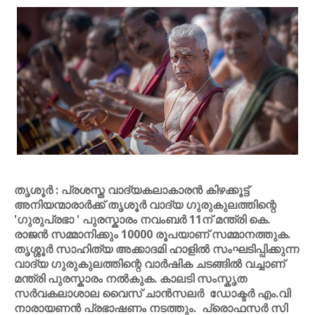
തൃശൂർ : പ്രശസ്ത വാദ്യകലാകാരൻ കിഴക്കൂട്ട്
അനിയന്മാരാർക്ക് തൃശൂർ വാദ്യ ഗുരുകുലത്തിന്റെ
'ഗുരുപ്രഭാ ' പുരസ്കാരം നവംബർ 11ന് മന്ത്രി കെ.
രാജൻ സമ്മാനിക്കും 10000 രൂപയാണ് സമ്മാനത്തുക.
തൃശ്ശൂർ സാഹിത്യ അക്കാദമി ഹാളിൽ സംഘടിപ്പിക്കുന്ന
വാദ്യ ഗുരുകുലത്തിന്റെ വാർഷിക ചടങ്ങിൽ വച്ചാണ്
മന്ത്രി പുരസ്കാരം നൽകുക. കാലടി സംസ്കൃത
സർവകലാശാല വൈസ് ചാൻസലർ ഡോക്ടർ എം.വി
നാരായണൻ പ്രഭാഷണം നടത്തും. പ്രൊഫസർ സി