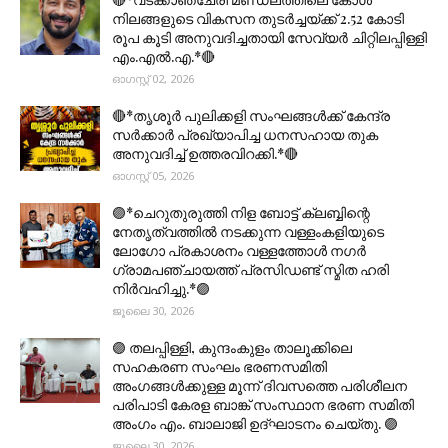
നിലങ്ങളുടെ വികസന തുടർച്ചയ്ക്ക് 2.52 കോടി
രൂപ കൂടി അനുവദിച്ചതായി സേവ്യർ ചിറ്റിലപ്പിള്ളി
എം.എൽ.എ.*🔴
ഓഗസ്റ്റ് 02, 2026
🔴*തൃശൂര്‍ പുലിക്കളി സംഘങ്ങള്‍ക്ക് കേന്ദ്ര
സര്‍ക്കാര്‍ പ്രഖ്യാപിച്ച ധനസഹായ തുക
അനുവദിച്ച് ഉത്തരവിറക്കി.*🔴
ഓഗസ്റ്റ് 05, 2026
🟣*ചെറുതുരുത്തി നിള ബോട്ട് ക്ലബ്ബിന്റെ
നേതൃത്വത്തിൽ നടക്കുന്ന വള്ളംകളിയുടെ
ലോഗോ പ്രകാശനം വള്ളത്തോൾ നഗർ
ഗ്രാമപഞ്ചായത്ത് പ്രസിഡണ്ട് സ്മിത ഹരി
നിർവഹിച്ചു.*🟣
ജൂലൈ 30, 2026
🟣 തലപ്പിള്ളി, കുന്ദംകുളം താലൂക്കിലെ
സഹകരണ സംഘം ഭരണസമിതി
അംഗങ്ങൾക്കുള്ള മൂന്ന് ദിവസത്തെ പരിശീലന
പരിപാടി കേരള ബാങ്ക് സംസ്ഥാന ഭരണ സമിതി
അംഗം എം. ബാലാജി ഉദ്ഘാടനം ചെയ്തു. 🟣
ജൂലൈ 30, 2026