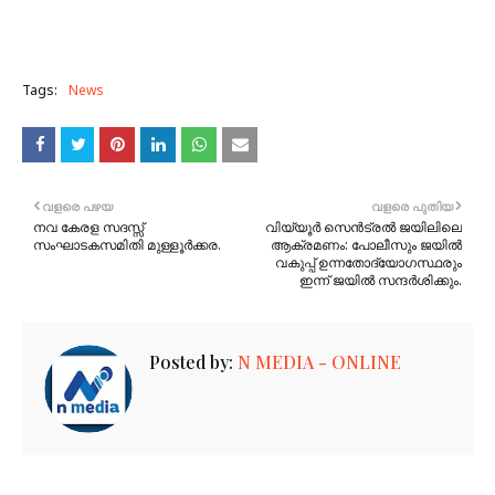
Tags:
News
വളരെ പഴയ
വളരെ പുതിയ
നവ കേരള സദസ്സ്
വിയ്യൂര്‍ സെൻട്രൽ ജയിലിലെ
സംഘാടകസമിതി മുള്ളൂർക്കര.
ആക്രമണം: പോലീസും ജയിൽ
വകുപ്പ് ഉന്നതോദ്യോഗസ്ഥരും
ഇന്ന് ജയിൽ സന്ദർശിക്കും.
Posted by:
N MEDIA - ONLINE