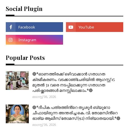
Social Plugin
Popular Posts
🔴*ഓണത്തിരക്ക് ഒഴിവാക്കാൻ ഗതാഗത
ക്രമീകരണം. വടക്കാഞ്ചേരിയിൽ ആഗസ്റ്റ് 15
മുതല്‍ 31 വരെ നടപ്പിലാക്കുന്ന ഗതാഗത
പരിഷ്ക്കാരങ്ങൾ മനസ്സിലാക്കാം.*🔴
ഓഗസ്റ്റ് 06, 2026
🟣*ദീപിക പത്രത്തിൻ്റെ തൃശൂർ ബ്യൂറോ
ചീഫായിരുന്ന അന്തരിച്ച കെ. വി. തോമസിൻ്റെ
ഭാര്യ ആലീസ് തോമസ് (92) നിര്യാതയായി.*🟣
ഓഗസ്റ്റ് 06, 2026