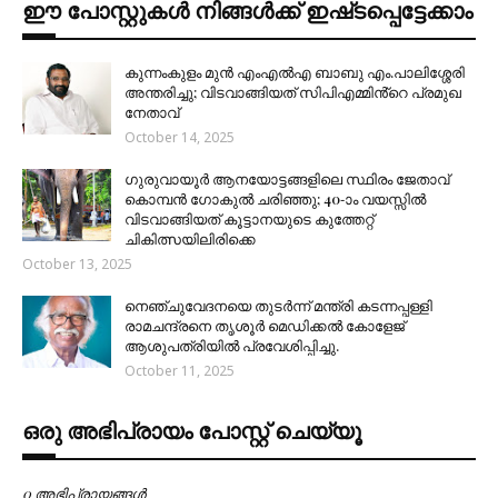
ഈ പോസ്റ്റുകൾ നിങ്ങൾക്ക് ഇഷ്‌‌ടപ്പെട്ടേക്കാം
കുന്നംകുളം മുൻ എംഎൽഎ ബാബു എം.പാലിശ്ശേരി
അന്തരിച്ചു; വിടവാങ്ങിയത് സിപിഎമ്മിൻ്റെ പ്രമുഖ
നേതാവ്
October 14, 2025
ഗുരുവായൂർ ആനയോട്ടങ്ങളിലെ സ്ഥിരം ജേതാവ്
കൊമ്പൻ ഗോകുൽ ചരിഞ്ഞു; 40-ാം വയസ്സിൽ
വിടവാങ്ങിയത് കൂട്ടാനയുടെ കുത്തേറ്റ്
ചികിത്സയിലിരിക്കെ
October 13, 2025
നെഞ്ചുവേദനയെ തുടർന്ന് മന്ത്രി കടന്നപ്പള്ളി
രാമചന്ദ്രനെ തൃശൂർ മെഡിക്കൽ കോളേജ്
ആശുപത്രിയിൽ പ്രവേശിപ്പിച്ചു.
October 11, 2025
ഒരു അഭിപ്രായം പോസ്റ്റ് ചെയ്യൂ
0 അഭിപ്രായങ്ങള്‍