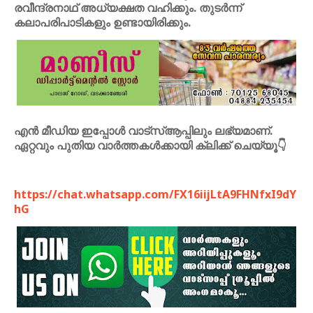
രവീന്ദ്രനാഥ് അധ്യക്ഷത വഹിക്കും. തുടർന്ന്
കലാപരിപാടികളും ഉണ്ടായിരിക്കും.
എൻ മീഡിയ ഇപ്പോൾ വാട്സ്ആപ്പിലും ലഭ്യമാണ്.
ഏറ്റവും പുതിയ വാർത്തകൾക്കായി ക്ലിക്ക് ചെയ്യൂ👇
https://chat.whatsapp.com/FX16iijLtA9FHNfxI9dY
hG