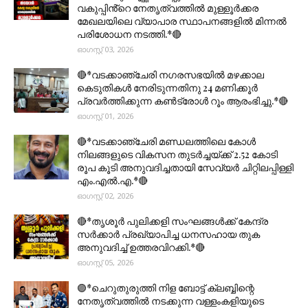
വകുപ്പിൻ്റെ നേതൃത്വത്തിൽ മുള്ളൂർക്കര
മേഖലയിലെ വ്യാപാര സ്ഥാപനങ്ങളിൽ മിന്നൽ
പരിശോധന നടത്തി.*🔴
ഓഗസ്റ്റ് 03, 2026
🔴*വടക്കാഞ്ചേരി നഗരസഭയിൽ മഴക്കാല
കെടുതികൾ നേരിടുന്നതിനു 24 മണിക്കൂർ
പ്രവർത്തിക്കുന്ന കൺട്രോൾ റൂം ആരംഭിച്ചു.*🔴
ഓഗസ്റ്റ് 01, 2026
🔴*വടക്കാഞ്ചേരി മണ്ഡലത്തിലെ കോൾ
നിലങ്ങളുടെ വികസന തുടർച്ചയ്ക്ക് 2.52 കോടി
രൂപ കൂടി അനുവദിച്ചതായി സേവ്യർ ചിറ്റിലപ്പിള്ളി
എം.എൽ.എ.*🔴
ഓഗസ്റ്റ് 02, 2026
🔴*തൃശൂര്‍ പുലിക്കളി സംഘങ്ങള്‍ക്ക് കേന്ദ്ര
സര്‍ക്കാര്‍ പ്രഖ്യാപിച്ച ധനസഹായ തുക
അനുവദിച്ച് ഉത്തരവിറക്കി.*🔴
ഓഗസ്റ്റ് 05, 2026
🟣*ചെറുതുരുത്തി നിള ബോട്ട് ക്ലബ്ബിന്റെ
നേതൃത്വത്തിൽ നടക്കുന്ന വള്ളംകളിയുടെ