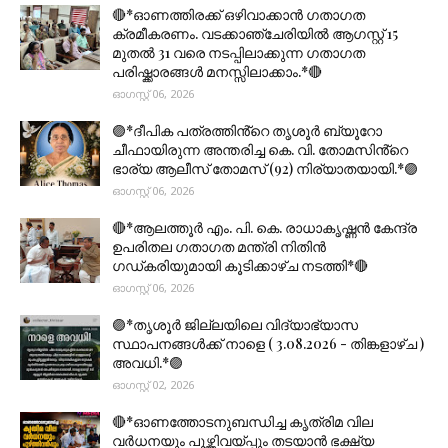
🔴*ഓണത്തിരക്ക് ഒഴിവാക്കാൻ ഗതാഗത
ക്രമീകരണം. വടക്കാഞ്ചേരിയിൽ ആഗസ്റ്റ് 15
മുതല്‍ 31 വരെ നടപ്പിലാക്കുന്ന ഗതാഗത
പരിഷ്ക്കാരങ്ങൾ മനസ്സിലാക്കാം.*🔴
ഓഗസ്റ്റ് 06, 2026
🟣*ദീപിക പത്രത്തിൻ്റെ തൃശൂർ ബ്യൂറോ
ചീഫായിരുന്ന അന്തരിച്ച കെ. വി. തോമസിൻ്റെ
ഭാര്യ ആലീസ് തോമസ് (92) നിര്യാതയായി.*🟣
ഓഗസ്റ്റ് 06, 2026
🔴*ആലത്തൂർ എം. പി. കെ. രാധാകൃഷ്ണൻ കേന്ദ്ര
ഉപരിതല ഗതാഗത മന്ത്രി നിതിൻ
ഗഡ്കരിയുമായി കൂടിക്കാഴ്ച നടത്തി*🔴
ഓഗസ്റ്റ് 06, 2026
🟣*തൃശൂര്‍ ജില്ലയിലെ വിദ്യാഭ്യാസ
സ്ഥാപനങ്ങൾക്ക് നാളെ ( 3.08.2026 - തിങ്കളാഴ്ച )
അവധി.*🟣
ഓഗസ്റ്റ് 02, 2026
🔴*ഓണത്തോടനുബന്ധിച്ച കൃത്രിമ വില
വർധനയും പൂഴ്ത്തിവയ്പ്പും തടയാൻ ഭക്ഷ്യ