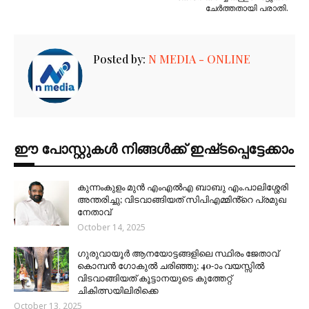
ചേർത്തതായി പരാതി.
Posted by:
N MEDIA - ONLINE
ഈ പോസ്റ്റുകൾ നിങ്ങൾക്ക് ഇഷ്‌‌ടപ്പെട്ടേക്കാം
കുന്നംകുളം മുൻ എംഎൽഎ ബാബു എം.പാലിശ്ശേരി
അന്തരിച്ചു; വിടവാങ്ങിയത് സിപിഎമ്മിൻ്റെ പ്രമുഖ
നേതാവ്
October 14, 2025
ഗുരുവായൂർ ആനയോട്ടങ്ങളിലെ സ്ഥിരം ജേതാവ്
കൊമ്പൻ ഗോകുൽ ചരിഞ്ഞു; 40-ാം വയസ്സിൽ
വിടവാങ്ങിയത് കൂട്ടാനയുടെ കുത്തേറ്റ്
ചികിത്സയിലിരിക്കെ
October 13, 2025