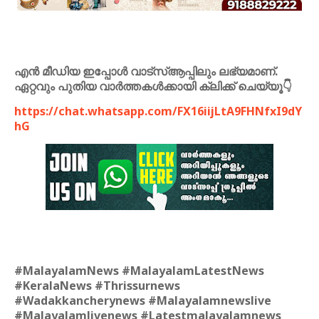
എൻ മീഡിയ ഇപ്പോൾ വാട്സ്ആപ്പിലും ലഭ്യമാണ്.
ഏറ്റവും പുതിയ വാർത്തകൾക്കായി ക്ലിക്ക് ചെയ്യൂ👇
https://chat.whatsapp.com/FX16iijLtA9FHNfxI9dY
hG
#MalayalamNews #MalayalamLatestNews
#KeralaNews #Thrissurnews
#Wadakkancherynews #Malayalamnewslive
#Malayalamlivenews #Latestmalayalamnews