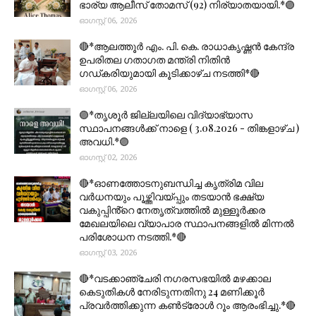
ഭാര്യ ആലീസ് തോമസ് (92) നിര്യാതയായി.*🟣
ഓഗസ്റ്റ് 06, 2026
🔴*ആലത്തൂർ എം. പി. കെ. രാധാകൃഷ്ണൻ കേന്ദ്ര
ഉപരിതല ഗതാഗത മന്ത്രി നിതിൻ
ഗഡ്കരിയുമായി കൂടിക്കാഴ്ച നടത്തി*🔴
ഓഗസ്റ്റ് 06, 2026
🟣*തൃശൂര്‍ ജില്ലയിലെ വിദ്യാഭ്യാസ
സ്ഥാപനങ്ങൾക്ക് നാളെ ( 3.08.2026 - തിങ്കളാഴ്ച )
അവധി.*🟣
ഓഗസ്റ്റ് 02, 2026
🔴*ഓണത്തോടനുബന്ധിച്ച കൃത്രിമ വില
വർധനയും പൂഴ്ത്തിവയ്പ്പും തടയാൻ ഭക്ഷ്യ
വകുപ്പിൻ്റെ നേതൃത്വത്തിൽ മുള്ളൂർക്കര
മേഖലയിലെ വ്യാപാര സ്ഥാപനങ്ങളിൽ മിന്നൽ
പരിശോധന നടത്തി.*🔴
ഓഗസ്റ്റ് 03, 2026
🔴*വടക്കാഞ്ചേരി നഗരസഭയിൽ മഴക്കാല
കെടുതികൾ നേരിടുന്നതിനു 24 മണിക്കൂർ
പ്രവർത്തിക്കുന്ന കൺട്രോൾ റൂം ആരംഭിച്ചു.*🔴