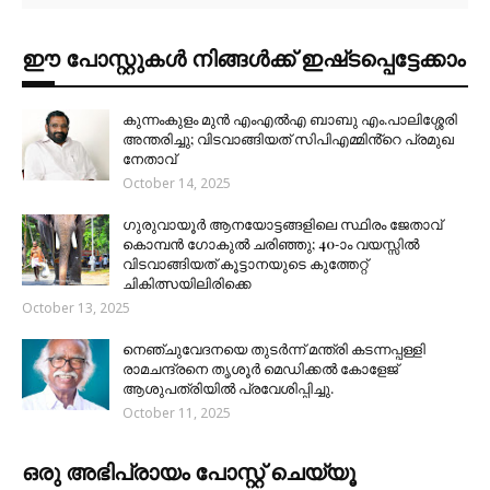
ഈ പോസ്റ്റുകൾ നിങ്ങൾക്ക് ഇഷ്‌‌ടപ്പെട്ടേക്കാം
കുന്നംകുളം മുൻ എംഎൽഎ ബാബു എം.പാലിശ്ശേരി
അന്തരിച്ചു; വിടവാങ്ങിയത് സിപിഎമ്മിൻ്റെ പ്രമുഖ
നേതാവ്
October 14, 2025
ഗുരുവായൂർ ആനയോട്ടങ്ങളിലെ സ്ഥിരം ജേതാവ്
കൊമ്പൻ ഗോകുൽ ചരിഞ്ഞു; 40-ാം വയസ്സിൽ
വിടവാങ്ങിയത് കൂട്ടാനയുടെ കുത്തേറ്റ്
ചികിത്സയിലിരിക്കെ
October 13, 2025
നെഞ്ചുവേദനയെ തുടർന്ന് മന്ത്രി കടന്നപ്പള്ളി
രാമചന്ദ്രനെ തൃശൂർ മെഡിക്കൽ കോളേജ്
ആശുപത്രിയിൽ പ്രവേശിപ്പിച്ചു.
October 11, 2025
ഒരു അഭിപ്രായം പോസ്റ്റ് ചെയ്യൂ