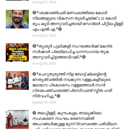
ഓഗസ്റ്റ് 01, 2026
🔴*വടക്കാഞ്ചേരി മണ്ഡലത്തിലെ കോൾ
നിലങ്ങളുടെ വികസന തുടർച്ചയ്ക്ക് 2.52 കോടി
രൂപ കൂടി അനുവദിച്ചതായി സേവ്യർ ചിറ്റിലപ്പിള്ളി
എം.എൽ.എ.*🔴
ഓഗസ്റ്റ് 02, 2026
🔴*തൃശൂര്‍ പുലിക്കളി സംഘങ്ങള്‍ക്ക് കേന്ദ്ര
സര്‍ക്കാര്‍ പ്രഖ്യാപിച്ച ധനസഹായ തുക
അനുവദിച്ച് ഉത്തരവിറക്കി.*🔴
ഓഗസ്റ്റ് 05, 2026
🟣*ചെറുതുരുത്തി നിള ബോട്ട് ക്ലബ്ബിന്റെ
നേതൃത്വത്തിൽ നടക്കുന്ന വള്ളംകളിയുടെ
ലോഗോ പ്രകാശനം വള്ളത്തോൾ നഗർ
ഗ്രാമപഞ്ചായത്ത് പ്രസിഡണ്ട് സ്മിത ഹരി
നിർവഹിച്ചു.*🟣
ജൂലൈ 30, 2026
🟣 തലപ്പിള്ളി, കുന്ദംകുളം താലൂക്കിലെ
സഹകരണ സംഘം ഭരണസമിതി
അംഗങ്ങൾക്കുള്ള മൂന്ന് ദിവസത്തെ പരിശീലന