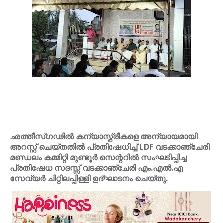
ഛത്തീസ്ഗഢിൽ കന്യാസ്ത്രീകളെ അന്യായമായി
അറസ്റ്റ് ചെയ്തതിൽ പ്രതിഷേധിച്ച് LDF വടക്കാഞ്ചേരി
മണ്ഡലം കമ്മിറ്റി മുണ്ടൂർ സെന്ററിൽ സംഘടിപ്പിച്ച
പ്രതിഷേധ സദസ്സ് വടക്കാഞ്ചേരി എം.എൽ.എ
സേവ്യർ ചിറ്റിലപ്പിള്ളി ഉദ്ഘാടനം ചെയ്തു.