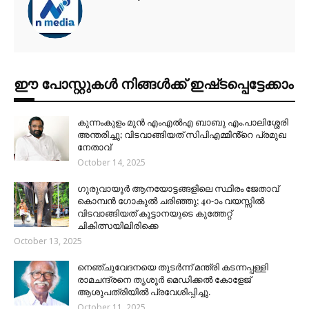
ഈ പോസ്റ്റുകൾ നിങ്ങൾക്ക് ഇഷ്‌‌ടപ്പെട്ടേക്കാം
കുന്നംകുളം മുൻ എംഎൽഎ ബാബു എം.പാലിശ്ശേരി
അന്തരിച്ചു; വിടവാങ്ങിയത് സിപിഎമ്മിൻ്റെ പ്രമുഖ
നേതാവ്
October 14, 2025
ഗുരുവായൂർ ആനയോട്ടങ്ങളിലെ സ്ഥിരം ജേതാവ്
കൊമ്പൻ ഗോകുൽ ചരിഞ്ഞു; 40-ാം വയസ്സിൽ
വിടവാങ്ങിയത് കൂട്ടാനയുടെ കുത്തേറ്റ്
ചികിത്സയിലിരിക്കെ
October 13, 2025
നെഞ്ചുവേദനയെ തുടർന്ന് മന്ത്രി കടന്നപ്പള്ളി
രാമചന്ദ്രനെ തൃശൂർ മെഡിക്കൽ കോളേജ്
ആശുപത്രിയിൽ പ്രവേശിപ്പിച്ചു.
October 11, 2025