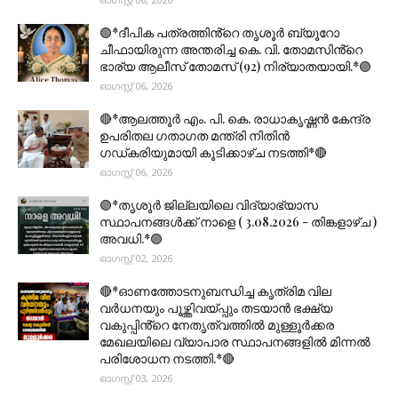
🟣*ദീപിക പത്രത്തിൻ്റെ തൃശൂർ ബ്യൂറോ
ചീഫായിരുന്ന അന്തരിച്ച കെ. വി. തോമസിൻ്റെ
ഭാര്യ ആലീസ് തോമസ് (92) നിര്യാതയായി.*🟣
ഓഗസ്റ്റ് 06, 2026
🔴*ആലത്തൂർ എം. പി. കെ. രാധാകൃഷ്ണൻ കേന്ദ്ര
ഉപരിതല ഗതാഗത മന്ത്രി നിതിൻ
ഗഡ്കരിയുമായി കൂടിക്കാഴ്ച നടത്തി*🔴
ഓഗസ്റ്റ് 06, 2026
🟣*തൃശൂര്‍ ജില്ലയിലെ വിദ്യാഭ്യാസ
സ്ഥാപനങ്ങൾക്ക് നാളെ ( 3.08.2026 - തിങ്കളാഴ്ച )
അവധി.*🟣
ഓഗസ്റ്റ് 02, 2026
🔴*ഓണത്തോടനുബന്ധിച്ച കൃത്രിമ വില
വർധനയും പൂഴ്ത്തിവയ്പ്പും തടയാൻ ഭക്ഷ്യ
വകുപ്പിൻ്റെ നേതൃത്വത്തിൽ മുള്ളൂർക്കര
മേഖലയിലെ വ്യാപാര സ്ഥാപനങ്ങളിൽ മിന്നൽ
പരിശോധന നടത്തി.*🔴
ഓഗസ്റ്റ് 03, 2026