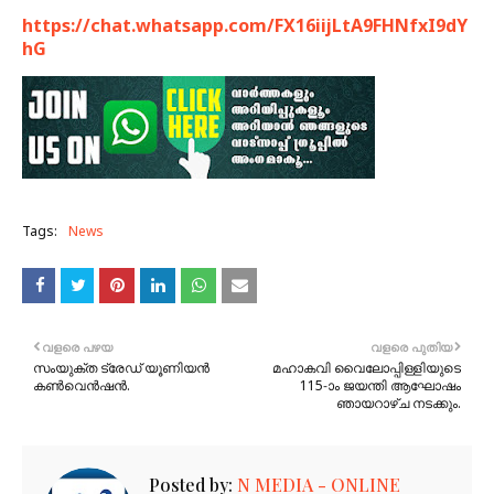
https://chat.whatsapp.com/FX16iijLtA9FHNfxI9dY
hG
Tags:
News
വളരെ പഴയ
വളരെ പുതിയ
സംയുക്ത ട്രേഡ് യൂണിയൻ
മഹാകവി വൈലോപ്പിള്ളിയുടെ
കൺവെൻഷൻ.
115-ാം ജയന്തി ആഘോഷം
ഞായറാഴ്ച നടക്കും.
Posted by:
N MEDIA - ONLINE