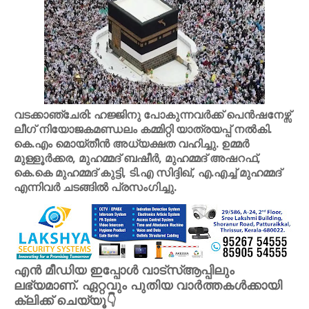
വടക്കാഞ്ചേരി: ഹജ്ജിനു പോകുന്നവർക്ക് പെൻഷനേഴ്സ്
ലീഗ് നിയോജകമണ്ഡലം കമ്മിറ്റി യാത്രയപ്പ് നൽകി.
കെ.എം മൊയ്തീൻ അധ്യക്ഷത വഹിച്ചു. ഉമ്മർ
മുള്ളൂർക്കര, മുഹമ്മദ് ബഷീർ, മുഹമ്മദ് അഷറഫ്,
കെ.കെ മുഹമ്മദ് കുട്ടി, ടി.എ സിദ്ദിഖ്, എ.എച്ച് മുഹമ്മദ്
എന്നിവർ ചടങ്ങിൽ പ്രസംഗിച്ചു.
എൻ മീഡിയ ഇപ്പോൾ വാട്സ്ആപ്പിലും
ലഭ്യമാണ്. ഏറ്റവും പുതിയ വാർത്തകൾക്കായി
ക്ലിക്ക് ചെയ്യൂ👇