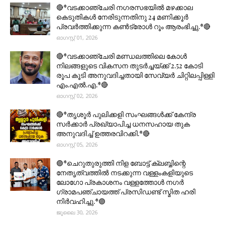
🔴*വടക്കാഞ്ചേരി നഗരസഭയിൽ മഴക്കാല
കെടുതികൾ നേരിടുന്നതിനു 24 മണിക്കൂർ
പ്രവർത്തിക്കുന്ന കൺട്രോൾ റൂം ആരംഭിച്ചു.*🔴
ഓഗസ്റ്റ് 01, 2026
🔴*വടക്കാഞ്ചേരി മണ്ഡലത്തിലെ കോൾ
നിലങ്ങളുടെ വികസന തുടർച്ചയ്ക്ക് 2.52 കോടി
രൂപ കൂടി അനുവദിച്ചതായി സേവ്യർ ചിറ്റിലപ്പിള്ളി
എം.എൽ.എ.*🔴
ഓഗസ്റ്റ് 02, 2026
🔴*തൃശൂര്‍ പുലിക്കളി സംഘങ്ങള്‍ക്ക് കേന്ദ്ര
സര്‍ക്കാര്‍ പ്രഖ്യാപിച്ച ധനസഹായ തുക
അനുവദിച്ച് ഉത്തരവിറക്കി.*🔴
ഓഗസ്റ്റ് 05, 2026
🟣*ചെറുതുരുത്തി നിള ബോട്ട് ക്ലബ്ബിന്റെ
നേതൃത്വത്തിൽ നടക്കുന്ന വള്ളംകളിയുടെ
ലോഗോ പ്രകാശനം വള്ളത്തോൾ നഗർ
ഗ്രാമപഞ്ചായത്ത് പ്രസിഡണ്ട് സ്മിത ഹരി
നിർവഹിച്ചു.*🟣
ജൂലൈ 30, 2026