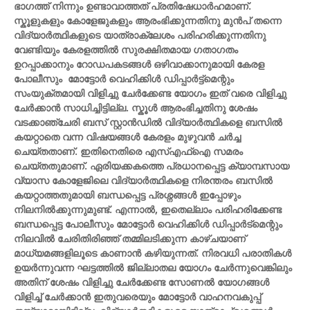
ഭാഗത്ത് നിന്നും ഉണ്ടാവാത്തത് പ്രതിഷേധാർഹമാണ്.
സ്കൂളുകളും കോളേജുകളും ആരംഭിക്കുന്നതിനു മുൻപ് തന്നെ
വിദ്യാർത്ഥികളുടെ യാത്രാക്ലേശം പരിഹരിക്കുന്നതിനു
വേണ്ടിയും കേരളത്തിൽ സുരക്ഷിതമായ ഗതാഗതം
ഉറപ്പാക്കാനും റോഡപകടങ്ങൾ ഒഴിവാക്കാനുമായി കേരള
പോലീസും മോട്ടോർ വെഹിക്കിൾ ഡിപ്പാർട്ട്മെന്റും
സംയുക്തമായി വിളിച്ചു ചേർക്കേണ്ട യോഗം ഇത് വരെ വിളിച്ചു
ചേർക്കാൻ സാധിച്ചിട്ടില്ല. സ്കൂൾ ആരംഭിച്ചതിനു ശേഷം
വടക്കാഞ്ചേരി ബസ് സ്റ്റാൻഡിൽ വിദ്യാർത്ഥികളെ ബസിൽ
കയറ്റാതെ വന്ന വിഷയങ്ങൾ കേരളം മുഴുവൻ ചർച്ച
ചെയ്തതാണ്. ഇതിനെതിരെ എസ്എഫ്ഐ സമരം
ചെയ്തതുമാണ്. ഏരിയക്കകത്തെ പ്രധാനപ്പെട്ട ക്യാമ്പസായ
വ്യാസ കോളേജിലെ വിദ്യാർത്ഥികളെ നിരന്തരം ബസിൽ
കയറ്റാത്തതുമായി ബന്ധപ്പെട്ട പ്രശ്നങ്ങൾ ഇപ്പോഴും
നിലനിൽക്കുന്നുമുണ്ട്. എന്നാൽ, ഇതെല്ലാം പരിഹരിക്കേണ്ട
ബന്ധപ്പെട്ട പോലീസും മോട്ടോർ വെഹിക്കിൾ ഡിപ്പാർട്മെന്റും
നിലവിൽ ചേരിതിരിഞ്ഞ് തമ്മിലടിക്കുന്ന കാഴ്ചയാണ്
മാധ്യമങ്ങളിലൂടെ കാണാൻ കഴിയുന്നത്. നിരവധി പരാതികൾ
ഉയർന്നുവന്ന ഘട്ടത്തിൽ ജില്ലാതല യോഗം ചേർന്നുവെങ്കിലും
അതിന് ശേഷം വിളിച്ചു ചേർക്കേണ്ട സോണൽ യോഗങ്ങൾ
വിളിച്ച് ചേർക്കാൻ ഇതുവരെയും മോട്ടോർ വാഹനവകുപ്പ്