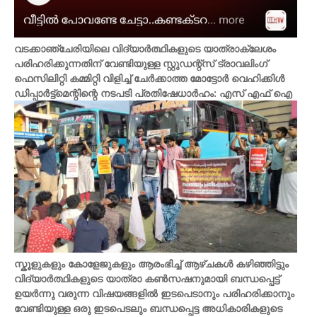
വടക്കാഞ്ചേരിയിലെ വിദ്യാർത്ഥികളുടെ യാത്രാക്ലേശം
പരിഹരിക്കുന്നതിന് വേണ്ടിയുള്ള സ്റ്റുഡന്റ്‌സ് ട്രാവലിംഗ്
ഫെസിലിറ്റി കമ്മിറ്റി വിളിച്ച് ചേർക്കാത്ത മോട്ടോർ വെഹിക്കിൾ
ഡിപ്പാർട്ട്മെന്റിന്റെ നടപടി പ്രതിഷേധാർഹം: എസ് എഫ് ഐ
സ്കൂളുകളും കോളേജുകളും ആരംഭിച്ച് ആഴ്ചകൾ കഴിഞ്ഞിട്ടും
വിദ്യാർത്ഥികളുടെ യാത്രാ കൺസഷനുമായി ബന്ധപ്പെട്ട്
ഉയർന്നു വരുന്ന വിഷയങ്ങളിൽ ഇടപെടാനും പരിഹരിക്കാനും
വേണ്ടിയുള്ള ഒരു ഇടപെടലും ബന്ധപ്പെട്ട അധികാരികളുടെ