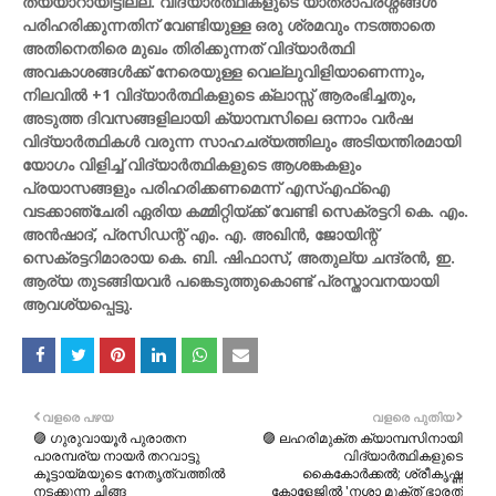
തയ്യാറായിട്ടില്ല. വിദ്യാർത്ഥികളുടെ യാത്രാപ്രശ്നങ്ങൾ
പരിഹരിക്കുന്നതിന് വേണ്ടിയുള്ള ഒരു ശ്രമവും നടത്താതെ
അതിനെതിരെ മുഖം തിരിക്കുന്നത് വിദ്യാർത്ഥി
അവകാശങ്ങൾക്ക് നേരെയുള്ള വെല്ലുവിളിയാണെന്നും,
നിലവിൽ +1 വിദ്യാർത്ഥികളുടെ ക്ലാസ്സ് ആരംഭിച്ചതും,
അടുത്ത ദിവസങ്ങളിലായി ക്യാമ്പസിലെ ഒന്നാം വർഷ
വിദ്യാർത്ഥികൾ വരുന്ന സാഹചര്യത്തിലും അടിയന്തിരമായി
യോഗം വിളിച്ച് വിദ്യാർത്ഥികളുടെ ആശങ്കകളും
പ്രയാസങ്ങളും പരിഹരിക്കണമെന്ന് എസ്എഫ്ഐ
വടക്കാഞ്ചേരി ഏരിയ കമ്മിറ്റിയ്ക്ക് വേണ്ടി സെക്രട്ടറി കെ. എം.
അൻഷാദ്, പ്രസിഡന്റ്‌ എം. എ. അഖിൻ, ജോയിന്റ്
സെക്രട്ടറിമാരായ കെ. ബി. ഷിഫാസ്, അതുല്യ ചന്ദ്രൻ, ഇ.
ആര്യ തുടങ്ങിയവർ പങ്കെടുത്തുകൊണ്ട് പ്രസ്താവനയായി
ആവശ്യപ്പെട്ടു.
വളരെ പഴയ
വളരെ പുതിയ
🟣 ഗുരുവായൂർ പുരാതന
🟣 ലഹരിമുക്ത ക്യാമ്പസിനായി
പാരമ്പര്യ നായർ തറവാട്ടു
വിദ്യാർത്ഥികളുടെ
കൂട്ടായ്മയുടെ നേതൃത്വത്തിൽ
കൈകോർക്കൽ; ശ്രീകൃഷ്ണ
നടക്കുന്ന ചിങ്ങ
കോളേജിൽ 'നശാ മുക്ത് ഭാരത്