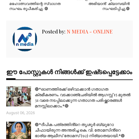
മഹോത്സവത്തിന്റെ സ്വാഗത
അഭിയാൻ' ക്യാമ്പയിൻ
സംഘം രൂപീകരിച്ചു. 🟣
സംഘടിപ്പിച്ചു.🟣
Posted by:
N MEDIA - ONLINE
ഈ പോസ്റ്റുകൾ നിങ്ങൾക്ക് ഇഷ്‌‌ടപ്പെട്ടേക്കാം
🔴*ഓണത്തിരക്ക് ഒഴിവാക്കാൻ ഗതാഗത
ക്രമീകരണം. വടക്കാഞ്ചേരിയിൽ ആഗസ്റ്റ് 15 മുതല്‍
31 വരെ നടപ്പിലാക്കുന്ന ഗതാഗത പരിഷ്ക്കാരങ്ങൾ
മനസ്സിലാക്കാം.*🔴
August 06, 2026
🟣*ദീപിക പത്രത്തിൻ്റെ തൃശൂർ ബ്യൂറോ
ചീഫായിരുന്ന അന്തരിച്ച കെ. വി. തോമസിൻ്റെ
ഭാര്യ ആലീസ് തോമസ് (92) നിര്യാതയായി.*🟣