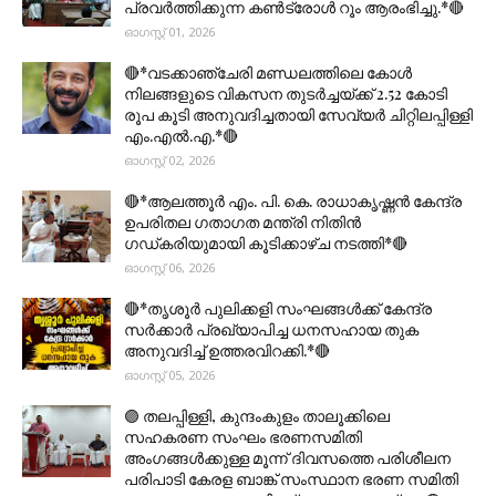
പ്രവർത്തിക്കുന്ന കൺട്രോൾ റൂം ആരംഭിച്ചു.*🔴
ഓഗസ്റ്റ് 01, 2026
🔴*വടക്കാഞ്ചേരി മണ്ഡലത്തിലെ കോൾ
നിലങ്ങളുടെ വികസന തുടർച്ചയ്ക്ക് 2.52 കോടി
രൂപ കൂടി അനുവദിച്ചതായി സേവ്യർ ചിറ്റിലപ്പിള്ളി
എം.എൽ.എ.*🔴
ഓഗസ്റ്റ് 02, 2026
🔴*ആലത്തൂർ എം. പി. കെ. രാധാകൃഷ്ണൻ കേന്ദ്ര
ഉപരിതല ഗതാഗത മന്ത്രി നിതിൻ
ഗഡ്കരിയുമായി കൂടിക്കാഴ്ച നടത്തി*🔴
ഓഗസ്റ്റ് 06, 2026
🔴*തൃശൂര്‍ പുലിക്കളി സംഘങ്ങള്‍ക്ക് കേന്ദ്ര
സര്‍ക്കാര്‍ പ്രഖ്യാപിച്ച ധനസഹായ തുക
അനുവദിച്ച് ഉത്തരവിറക്കി.*🔴
ഓഗസ്റ്റ് 05, 2026
🟣 തലപ്പിള്ളി, കുന്ദംകുളം താലൂക്കിലെ
സഹകരണ സംഘം ഭരണസമിതി
അംഗങ്ങൾക്കുള്ള മൂന്ന് ദിവസത്തെ പരിശീലന
പരിപാടി കേരള ബാങ്ക് സംസ്ഥാന ഭരണ സമിതി