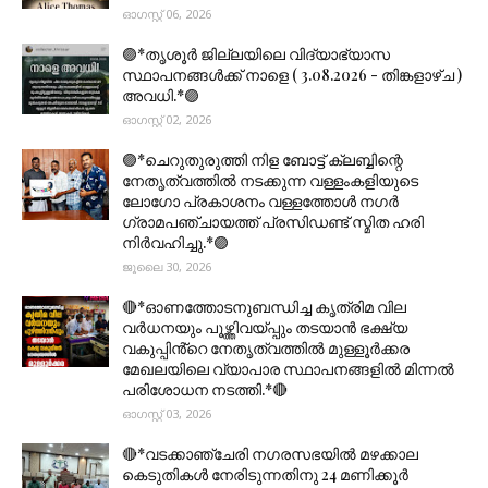
ഓഗസ്റ്റ് 06, 2026
🟣*തൃശൂര്‍ ജില്ലയിലെ വിദ്യാഭ്യാസ
സ്ഥാപനങ്ങൾക്ക് നാളെ ( 3.08.2026 - തിങ്കളാഴ്ച )
അവധി.*🟣
ഓഗസ്റ്റ് 02, 2026
🟣*ചെറുതുരുത്തി നിള ബോട്ട് ക്ലബ്ബിന്റെ
നേതൃത്വത്തിൽ നടക്കുന്ന വള്ളംകളിയുടെ
ലോഗോ പ്രകാശനം വള്ളത്തോൾ നഗർ
ഗ്രാമപഞ്ചായത്ത് പ്രസിഡണ്ട് സ്മിത ഹരി
നിർവഹിച്ചു.*🟣
ജൂലൈ 30, 2026
🔴*ഓണത്തോടനുബന്ധിച്ച കൃത്രിമ വില
വർധനയും പൂഴ്ത്തിവയ്പ്പും തടയാൻ ഭക്ഷ്യ
വകുപ്പിൻ്റെ നേതൃത്വത്തിൽ മുള്ളൂർക്കര
മേഖലയിലെ വ്യാപാര സ്ഥാപനങ്ങളിൽ മിന്നൽ
പരിശോധന നടത്തി.*🔴
ഓഗസ്റ്റ് 03, 2026
🔴*വടക്കാഞ്ചേരി നഗരസഭയിൽ മഴക്കാല
കെടുതികൾ നേരിടുന്നതിനു 24 മണിക്കൂർ