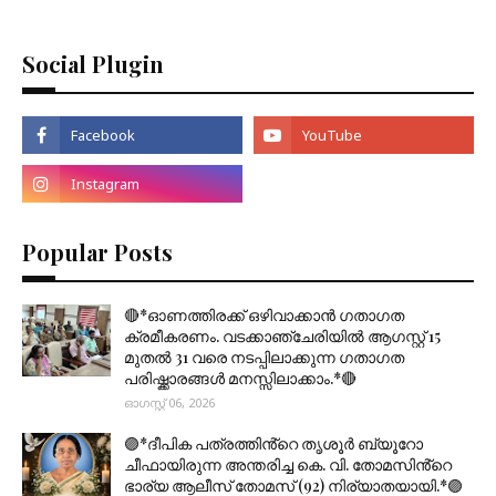
Social Plugin
Popular Posts
🔴*ഓണത്തിരക്ക് ഒഴിവാക്കാൻ ഗതാഗത
ക്രമീകരണം. വടക്കാഞ്ചേരിയിൽ ആഗസ്റ്റ് 15
മുതല്‍ 31 വരെ നടപ്പിലാക്കുന്ന ഗതാഗത
പരിഷ്ക്കാരങ്ങൾ മനസ്സിലാക്കാം.*🔴
ഓഗസ്റ്റ് 06, 2026
🟣*ദീപിക പത്രത്തിൻ്റെ തൃശൂർ ബ്യൂറോ
ചീഫായിരുന്ന അന്തരിച്ച കെ. വി. തോമസിൻ്റെ
ഭാര്യ ആലീസ് തോമസ് (92) നിര്യാതയായി.*🟣