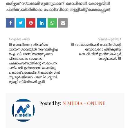
തമിഴ്നാട് സ്വദേശി മുത്തുവാണ് മെഡിക്കൽ കോളേജിൽ
ചികിത്സയിലിരിക്കെ പോലീസിനെ തള്ളിയിട്ട് രക്ഷപ്പെട്ടത്.
വളരെ പഴയ
വളരെ പുതിയ
🟣 മണലിത്തറ ഗ്രാമീണ
🟣 വടക്കാഞ്ചേരി പോലീസിന്റെ
വായനശാലയിൽ സംഘടിപ്പിച്ച
ബോലേറോ പിടികൂടിയ
ഐ. വി. ദാസ് അനുസ്മരണ
വെഹിക്കിൾ ഇൻസ്പെക്ടർ
പ്രഭാഷണം വായനാ
വെട്ടിലായി. 🟣
പക്ഷാചരണത്തിന്റെ സമാപന
പരിപാടി ഉദ്ഘാടനം ചെയ്തു
കൊണ്ട് ലൈബ്രറി കൗൺസിൽ
തൃശൂർ ജില്ലാ പ്രസിഡന്റ് വി.
മുരളി നിർവ്വഹിച്ചു.🟣
Posted by:
N MEDIA - ONLINE