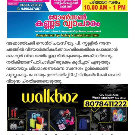
വടക്കാഞ്ചേരി സെൻറ് പയസ് യു. പി. സ്കൂളിൽ നടന്ന
ചടങ്ങിൽ വിദ്യാർത്ഥികൾക്ക് ലഹരിക്കെതിരെ പോരാടാൻ
ഫൈറ്റര്‍ വിഭാഗത്തിലുള്ള മീൻകുഞ്ഞും അക്വാറിയവും
നൽകിയാണ് പരിപാടിക്ക് തുടക്കം കുറിച്ചത്. എഴുത്തും
വായനയും ശീലമാക്കണമെന്ന സന്ദേശം ഉൾക്കൊണ്ട്
പുസ്തകവും പേനയും ഉയർത്തിപ്പിടിച്ച് വിദ്യാർഥികൾ ലഹരി
വിരുദ്ധ പ്രതിജ്ഞയെടുത്തു.