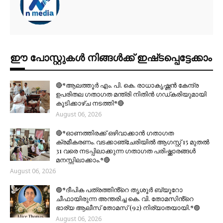
ഈ പോസ്റ്റുകൾ നിങ്ങൾക്ക് ഇഷ്‌‌ടപ്പെട്ടേക്കാം
🔴*ആലത്തൂർ എം. പി. കെ. രാധാകൃഷ്ണൻ കേന്ദ്ര
ഉപരിതല ഗതാഗത മന്ത്രി നിതിൻ ഗഡ്കരിയുമായി
കൂടിക്കാഴ്ച നടത്തി*🔴
August 06, 2026
🔴*ഓണത്തിരക്ക് ഒഴിവാക്കാൻ ഗതാഗത
ക്രമീകരണം. വടക്കാഞ്ചേരിയിൽ ആഗസ്റ്റ് 15 മുതല്‍
31 വരെ നടപ്പിലാക്കുന്ന ഗതാഗത പരിഷ്ക്കാരങ്ങൾ
മനസ്സിലാക്കാം.*🔴
August 06, 2026
🟣*ദീപിക പത്രത്തിൻ്റെ തൃശൂർ ബ്യൂറോ
ചീഫായിരുന്ന അന്തരിച്ച കെ. വി. തോമസിൻ്റെ
ഭാര്യ ആലീസ് തോമസ് (92) നിര്യാതയായി.*🟣
August 06, 2026