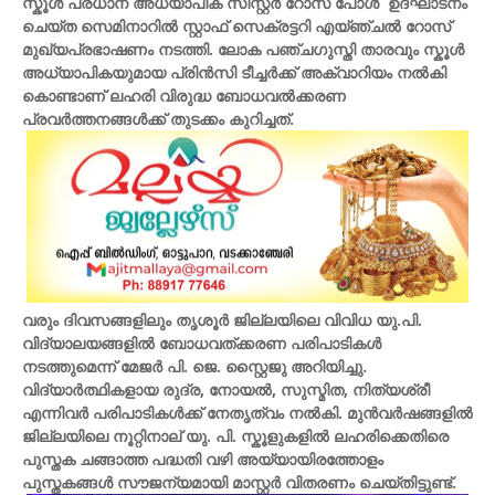
സ്കൂൾ പ്രധാന അധ്യാപിക സിസ്റ്റർ റോസ് പോൾ ഉദ്ഘാടനം
ചെയ്ത സെമിനാറിൽ സ്റ്റാഫ് സെക്രട്ടറി എയ്ഞ്ചൽ റോസ്
മുഖ്യപ്രഭാഷണം നടത്തി. ലോക പഞ്ചഗുസ്തി താരവും സ്കൂൾ
അധ്യാപികയുമായ പ്രിൻസി ടീച്ചർക്ക് അക്വാറിയം നൽകി
കൊണ്ടാണ് ലഹരി വിരുദ്ധ ബോധവൽക്കരണ
പ്രവർത്തനങ്ങൾക്ക് തുടക്കം കുറിച്ചത്.
വരും ദിവസങ്ങളിലും തൃശൂർ ജില്ലയിലെ വിവിധ യു.പി.
വിദ്യാലയങ്ങളിൽ ബോധവത്ക്കരണ പരിപാടികൾ
നടത്തുമെന്ന് മേജർ പി. ജെ. സ്റ്റൈജു അറിയിച്ചു.
വിദ്യാർത്ഥികളായ രുദ്ര, നോയൽ, സുസ്മിത, നിത്യശ്രീ
എന്നിവർ പരിപാടികൾക്ക് നേതൃത്വം നൽകി. മുൻവർഷങ്ങളിൽ
ജില്ലയിലെ നൂറ്റിനാല് യു. പി. സ്കൂളുകളിൽ ലഹരിക്കെതിരെ
പുസ്തക ചങ്ങാത്ത പദ്ധതി വഴി അയ്യായിരത്തോളം
പുസ്തകങ്ങൾ സൗജന്യമായി മാസ്റ്റർ വിതരണം ചെയ്തിട്ടുണ്ട്.