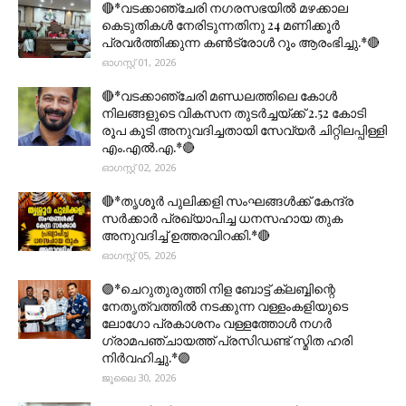
🔴*വടക്കാഞ്ചേരി നഗരസഭയിൽ മഴക്കാല
കെടുതികൾ നേരിടുന്നതിനു 24 മണിക്കൂർ
പ്രവർത്തിക്കുന്ന കൺട്രോൾ റൂം ആരംഭിച്ചു.*🔴
ഓഗസ്റ്റ് 01, 2026
🔴*വടക്കാഞ്ചേരി മണ്ഡലത്തിലെ കോൾ
നിലങ്ങളുടെ വികസന തുടർച്ചയ്ക്ക് 2.52 കോടി
രൂപ കൂടി അനുവദിച്ചതായി സേവ്യർ ചിറ്റിലപ്പിള്ളി
എം.എൽ.എ.*🔴
ഓഗസ്റ്റ് 02, 2026
🔴*തൃശൂര്‍ പുലിക്കളി സംഘങ്ങള്‍ക്ക് കേന്ദ്ര
സര്‍ക്കാര്‍ പ്രഖ്യാപിച്ച ധനസഹായ തുക
അനുവദിച്ച് ഉത്തരവിറക്കി.*🔴
ഓഗസ്റ്റ് 05, 2026
🟣*ചെറുതുരുത്തി നിള ബോട്ട് ക്ലബ്ബിന്റെ
നേതൃത്വത്തിൽ നടക്കുന്ന വള്ളംകളിയുടെ
ലോഗോ പ്രകാശനം വള്ളത്തോൾ നഗർ
ഗ്രാമപഞ്ചായത്ത് പ്രസിഡണ്ട് സ്മിത ഹരി
നിർവഹിച്ചു.*🟣
ജൂലൈ 30, 2026