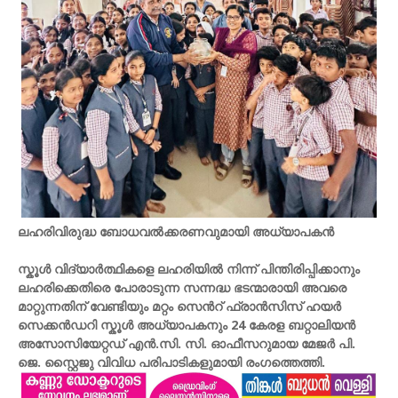
ലഹരിവിരുദ്ധ ബോധവൽക്കരണവുമായി അധ്യാപകൻ
സ്കൂൾ വിദ്യാർത്ഥികളെ ലഹരിയിൽ നിന്ന് പിന്തിരിപ്പിക്കാനും
ലഹരിക്കെതിരെ പോരാടുന്ന സന്നദ്ധ ഭടന്മാരായി അവരെ
മാറ്റുന്നതിന് വേണ്ടിയും മറ്റം സെൻറ് ഫ്രാൻസിസ് ഹയർ
സെക്കൻഡറി സ്കൂൾ അധ്യാപകനും 24 കേരള ബറ്റാലിയൻ
അസോസിയേറ്റഡ് എൻ.സി. സി. ഓഫീസറുമായ മേജർ പി.
ജെ. സ്റ്റൈജു വിവിധ പരിപാടികളുമായി രംഗത്തെത്തി.