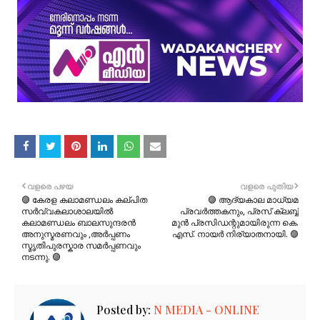
വളരെ പഴയ
വളരെ പുതിയ
🟣 കേരള കലാമണ്ഡലം കല്പിത
🟣 ആദ്യകാല മാധ്യമ
സർവ്വകലാശാലയിൽ
പ്രവർത്തകനും, പ്രസ് ക്ലബ്ബ്
കലാമണ്ഡലം ബാലസുന്ദരൻ
മുൻ പ്രസിഡന്റുമായിരുന്ന കെ.
അനുസ്മരണവും ,അർപ്പണം
എസ്. നായർ നിര്യാതനായി. 🟣
സ്മൃതിപുരസ്കാര സമർപ്പണവും
നടന്നു. 🟣
Posted by:
N MEDIA - ONLINE