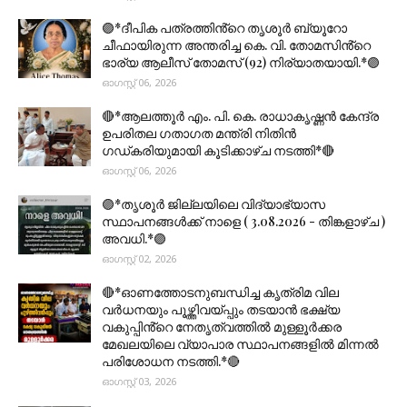
🟣*ദീപിക പത്രത്തിൻ്റെ തൃശൂർ ബ്യൂറോ
ചീഫായിരുന്ന അന്തരിച്ച കെ. വി. തോമസിൻ്റെ
ഭാര്യ ആലീസ് തോമസ് (92) നിര്യാതയായി.*🟣
ഓഗസ്റ്റ് 06, 2026
🔴*ആലത്തൂർ എം. പി. കെ. രാധാകൃഷ്ണൻ കേന്ദ്ര
ഉപരിതല ഗതാഗത മന്ത്രി നിതിൻ
ഗഡ്കരിയുമായി കൂടിക്കാഴ്ച നടത്തി*🔴
ഓഗസ്റ്റ് 06, 2026
🟣*തൃശൂര്‍ ജില്ലയിലെ വിദ്യാഭ്യാസ
സ്ഥാപനങ്ങൾക്ക് നാളെ ( 3.08.2026 - തിങ്കളാഴ്ച )
അവധി.*🟣
ഓഗസ്റ്റ് 02, 2026
🔴*ഓണത്തോടനുബന്ധിച്ച കൃത്രിമ വില
വർധനയും പൂഴ്ത്തിവയ്പ്പും തടയാൻ ഭക്ഷ്യ
വകുപ്പിൻ്റെ നേതൃത്വത്തിൽ മുള്ളൂർക്കര
മേഖലയിലെ വ്യാപാര സ്ഥാപനങ്ങളിൽ മിന്നൽ
പരിശോധന നടത്തി.*🔴
ഓഗസ്റ്റ് 03, 2026