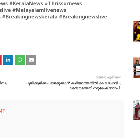
ws #KeralaNews #Thrissurnews
live #Malayalamlivenews
#Breakingnewskerala #Breakingnewslive
വളരെ പുതിയ
റിസം
പുലിക്കളിക്ക് പങ്കെടുക്കാൻ കഴിയാത്തതിൽ ക്ഷമ ചോദിച്ച്
കേന്ദ്രമന്ത്രി സുരേഷ് ഗോപി.
NE