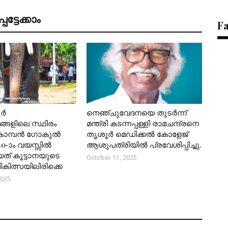
ട്ടേക്കാം
F
ൂർ
നെഞ്ചുവേദനയെ തുടർന്ന്
്ങളിലെ സ്ഥിരം
മന്ത്രി കടന്നപ്പള്ളി രാമചന്ദ്രനെ
കൊമ്പൻ ഗോകുൽ
തൃശൂർ മെഡിക്കൽ കോളേജ്
40-ാം വയസ്സിൽ
ആശുപത്രിയിൽ പ്രവേശിപ്പിച്ചു.
യത് കൂട്ടാനയുടെ
October 11, 2025
 ചികിത്സയിലിരിക്കെ
2025