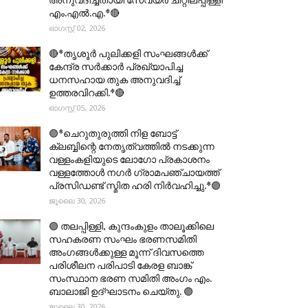
എം.എൽ.എ.*🔴
ഓഗസ്റ്റ് 02, 2026
🔴*തൃശൂര്‍ പുലിക്കളി സംഘങ്ങള്‍ക്ക്
കേന്ദ്ര സര്‍ക്കാര്‍ പ്രഖ്യാപിച്ച
ധനസഹായ തുക അനുവദിച്ച്
ഉത്തരവിറക്കി.*🔴
ഓഗസ്റ്റ് 05, 2026
🟣*ചെറുതുരുത്തി നിള ബോട്ട്
ക്ലബ്ബിന്റെ നേതൃത്വത്തിൽ നടക്കുന്ന
വള്ളംകളിയുടെ ലോഗോ പ്രകാശനം
വള്ളത്തോൾ നഗർ ഗ്രാമപഞ്ചായത്ത്
പ്രസിഡണ്ട് സ്മിത ഹരി നിർവഹിച്ചു.*🟣
ജൂലൈ 30, 2026
🟣 തലപ്പിള്ളി, കുന്ദംകുളം താലൂക്കിലെ
സഹകരണ സംഘം ഭരണസമിതി
അംഗങ്ങൾക്കുള്ള മൂന്ന് ദിവസത്തെ
പരിശീലന പരിപാടി കേരള ബാങ്ക്
സംസ്ഥാന ഭരണ സമിതി അംഗം എം.
ബാലാജി ഉദ്ഘാടനം ചെയ്തു. 🟣
ജൂലൈ 30, 2026