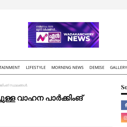
TAINMENT
LIFESTYLE
MORNING NEWS
DEMISE
GALLERY
കിംങ് സ്ഥലങ്ങൾ.
So
ുള്ള വാഹന പാർക്കിംങ്