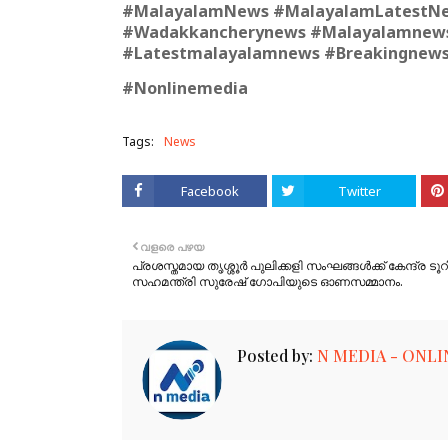
#MalayalamNews #MalayalamLatestNe
#Wadakkancherynews #Malayalamnews
#Latestmalayalamnews #Breakingnews 
#Nonlinemedia
Tags:
News
Facebook
Twitter
വളരെ പഴയ
പ്രശസ്തമായ തൃശ്ശൂർ പുലിക്കളി സംഘങ്ങൾക്ക് കേന്ദ്ര ടൂ
സഹമന്ത്രി സുരേഷ് ഗോപിയുടെ ഓണസമ്മാനം.
Posted by:
N MEDIA - ONLI