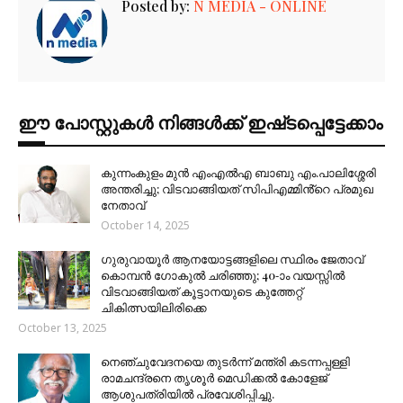
Posted by:
N MEDIA - ONLINE
ഈ പോസ്റ്റുകൾ നിങ്ങൾക്ക് ഇഷ്‌‌ടപ്പെട്ടേക്കാം
കുന്നംകുളം മുൻ എംഎൽഎ ബാബു എം.പാലിശ്ശേരി
അന്തരിച്ചു; വിടവാങ്ങിയത് സിപിഎമ്മിൻ്റെ പ്രമുഖ
നേതാവ്
October 14, 2025
ഗുരുവായൂർ ആനയോട്ടങ്ങളിലെ സ്ഥിരം ജേതാവ്
കൊമ്പൻ ഗോകുൽ ചരിഞ്ഞു; 40-ാം വയസ്സിൽ
വിടവാങ്ങിയത് കൂട്ടാനയുടെ കുത്തേറ്റ്
ചികിത്സയിലിരിക്കെ
October 13, 2025
നെഞ്ചുവേദനയെ തുടർന്ന് മന്ത്രി കടന്നപ്പള്ളി
രാമചന്ദ്രനെ തൃശൂർ മെഡിക്കൽ കോളേജ്
ആശുപത്രിയിൽ പ്രവേശിപ്പിച്ചു.