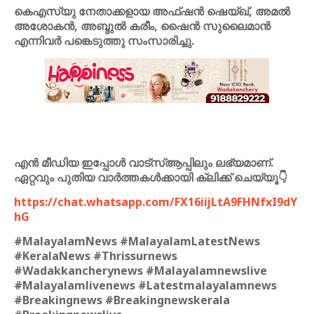
കെഎസ്‌യു നേതാക്കളായ അഫ്ഷൻ ഷെയ്ഖ്, അമൽ
അശോകൻ, അബ്ദുൽ കരീം, ഷൈൻ സുലൈമാൻ
എന്നിവർ പങ്കെടുത്തു സംസാരിച്ചു.
എൻ മീഡിയ ഇപ്പോൾ വാട്സ്ആപ്പിലും ലഭ്യമാണ്.
ഏറ്റവും പുതിയ വാർത്തകൾക്കായി ക്ലിക്ക് ചെയ്യൂ👇
https://chat.whatsapp.com/FX16iijLtA9FHNfxI9dY
hG
#MalayalamNews #MalayalamLatestNews
#KeralaNews #Thrissurnews
#Wadakkancherynews #Malayalamnewslive
#Malayalamlivenews #Latestmalayalamnews
#Breakingnews #Breakingnewskerala