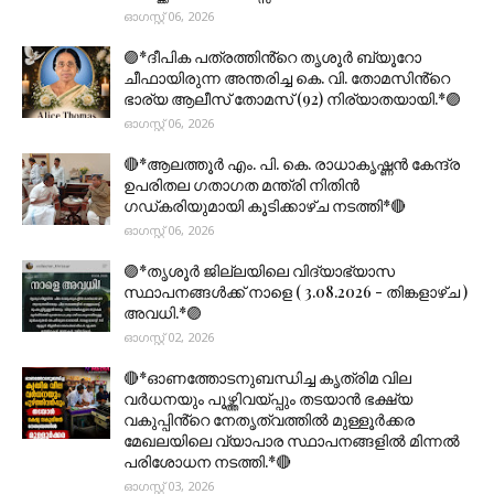
ഓഗസ്റ്റ് 06, 2026
🟣*ദീപിക പത്രത്തിൻ്റെ തൃശൂർ ബ്യൂറോ
ചീഫായിരുന്ന അന്തരിച്ച കെ. വി. തോമസിൻ്റെ
ഭാര്യ ആലീസ് തോമസ് (92) നിര്യാതയായി.*🟣
ഓഗസ്റ്റ് 06, 2026
🔴*ആലത്തൂർ എം. പി. കെ. രാധാകൃഷ്ണൻ കേന്ദ്ര
ഉപരിതല ഗതാഗത മന്ത്രി നിതിൻ
ഗഡ്കരിയുമായി കൂടിക്കാഴ്ച നടത്തി*🔴
ഓഗസ്റ്റ് 06, 2026
🟣*തൃശൂര്‍ ജില്ലയിലെ വിദ്യാഭ്യാസ
സ്ഥാപനങ്ങൾക്ക് നാളെ ( 3.08.2026 - തിങ്കളാഴ്ച )
അവധി.*🟣
ഓഗസ്റ്റ് 02, 2026
🔴*ഓണത്തോടനുബന്ധിച്ച കൃത്രിമ വില
വർധനയും പൂഴ്ത്തിവയ്പ്പും തടയാൻ ഭക്ഷ്യ
വകുപ്പിൻ്റെ നേതൃത്വത്തിൽ മുള്ളൂർക്കര
മേഖലയിലെ വ്യാപാര സ്ഥാപനങ്ങളിൽ മിന്നൽ
പരിശോധന നടത്തി.*🔴
ഓഗസ്റ്റ് 03, 2026