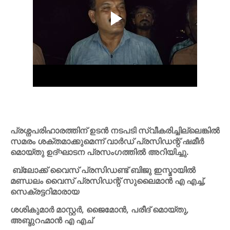
പ്രശ്നപരിഹാരത്തിന് ഉടൻ നടപടി സ്വീകരിച്ചില്ലെങ്കിൽ
സമരം ശക്തമാക്കുമെന്ന് വാർഡ് പ്രസിഡന്റ് ഷമീർ
മൊയ്തു ഉദ്ഘാടന പ്രസംഗത്തിൽ അറിയിച്ചു.
ബ്ലോക്ക് വൈസ് പ്രസിഡണ്ട് ബിജു ഇസ്മായിൽ
മണ്ഡലം വൈസ് പ്രസിഡന്റ് സുലൈമാൻ എ എച്ച്,
സെക്രട്ടറിമാരായ
ശശികുമാർ മാസ്റ്റർ, ജൈമോൻ, പരീദ് മൊയ്തു,
അബ്ദുറഹ്മാൻ എ എച്