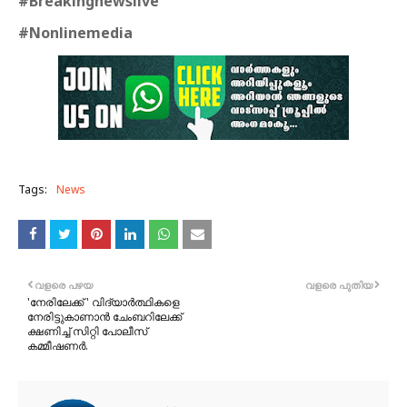
#Breakingnewslive
#Nonlinemedia
Tags:
News
വളരെ പഴയ
വളരെ പുതിയ
'നേരിലേക്ക് ' വിദ്യാർത്ഥികളെ
നേരിട്ടുകാണാൻ ചേംബറിലേക്ക്
ക്ഷണിച്ച് സിറ്റി പോലീസ്
കമ്മീഷണർ.