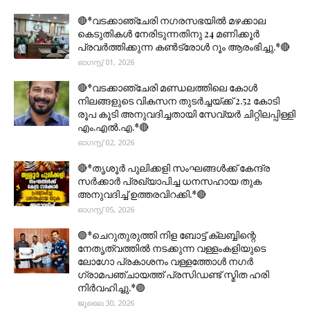
🔴*വടക്കാഞ്ചേരി നഗരസഭയിൽ മഴക്കാല
കെടുതികൾ നേരിടുന്നതിനു 24 മണിക്കൂർ
പ്രവർത്തിക്കുന്ന കൺട്രോൾ റൂം ആരംഭിച്ചു.*🔴
ഓഗസ്റ്റ് 01, 2026
🔴*വടക്കാഞ്ചേരി മണ്ഡലത്തിലെ കോൾ
നിലങ്ങളുടെ വികസന തുടർച്ചയ്ക്ക് 2.52 കോടി
രൂപ കൂടി അനുവദിച്ചതായി സേവ്യർ ചിറ്റിലപ്പിള്ളി
എം.എൽ.എ.*🔴
ഓഗസ്റ്റ് 02, 2026
🔴*തൃശൂര്‍ പുലിക്കളി സംഘങ്ങള്‍ക്ക് കേന്ദ്ര
സര്‍ക്കാര്‍ പ്രഖ്യാപിച്ച ധനസഹായ തുക
അനുവദിച്ച് ഉത്തരവിറക്കി.*🔴
ഓഗസ്റ്റ് 05, 2026
🟣*ചെറുതുരുത്തി നിള ബോട്ട് ക്ലബ്ബിന്റെ
നേതൃത്വത്തിൽ നടക്കുന്ന വള്ളംകളിയുടെ
ലോഗോ പ്രകാശനം വള്ളത്തോൾ നഗർ
ഗ്രാമപഞ്ചായത്ത് പ്രസിഡണ്ട് സ്മിത ഹരി
നിർവഹിച്ചു.*🟣
ജൂലൈ 30, 2026