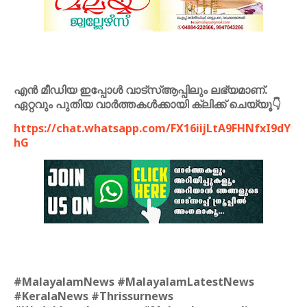
എൻ മീഡിയ ഇപ്പോൾ വാട്സ്ആപ്പിലും ലഭ്യമാണ്.
ഏറ്റവും പുതിയ വാർത്തകൾക്കായി ക്ലിക്ക് ചെയ്യൂ👇
https://chat.whatsapp.com/FX16iijLtA9FHNfxI9dY
hG
#MalayalamNews #MalayalamLatestNews
#KeralaNews #Thrissurnews