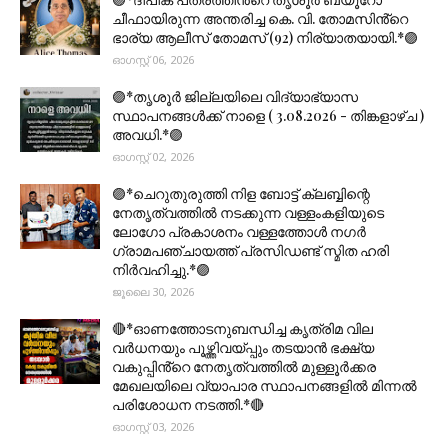
ചീഫായിരുന്ന അന്തരിച്ച കെ. വി. തോമസിൻ്റെ
ഭാര്യ ആലീസ് തോമസ് (92) നിര്യാതയായി.*🟣
ഓഗസ്റ്റ് 06, 2026
🟣*തൃശൂര്‍ ജില്ലയിലെ വിദ്യാഭ്യാസ
സ്ഥാപനങ്ങൾക്ക് നാളെ ( 3.08.2026 - തിങ്കളാഴ്ച )
അവധി.*🟣
ഓഗസ്റ്റ് 02, 2026
🟣*ചെറുതുരുത്തി നിള ബോട്ട് ക്ലബ്ബിന്റെ
നേതൃത്വത്തിൽ നടക്കുന്ന വള്ളംകളിയുടെ
ലോഗോ പ്രകാശനം വള്ളത്തോൾ നഗർ
ഗ്രാമപഞ്ചായത്ത് പ്രസിഡണ്ട് സ്മിത ഹരി
നിർവഹിച്ചു.*🟣
ജൂലൈ 30, 2026
🔴*ഓണത്തോടനുബന്ധിച്ച കൃത്രിമ വില
വർധനയും പൂഴ്ത്തിവയ്പ്പും തടയാൻ ഭക്ഷ്യ
വകുപ്പിൻ്റെ നേതൃത്വത്തിൽ മുള്ളൂർക്കര
മേഖലയിലെ വ്യാപാര സ്ഥാപനങ്ങളിൽ മിന്നൽ
പരിശോധന നടത്തി.*🔴
ഓഗസ്റ്റ് 03, 2026