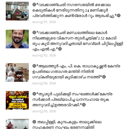
🔴*വടക്കാഞ്ചേരി നഗരസഭയിൽ മഴക്കാല
കെടുതികൾ നേരിടുന്നതിനു 24 മണിക്കൂർ
പ്രവർത്തിക്കുന്ന കൺട്രോൾ റൂം ആരംഭിച്ചു.*🔴
ഓഗസ്റ്റ് 01, 2026
🔴*വടക്കാഞ്ചേരി മണ്ഡലത്തിലെ കോൾ
നിലങ്ങളുടെ വികസന തുടർച്ചയ്ക്ക് 2.52 കോടി
രൂപ കൂടി അനുവദിച്ചതായി സേവ്യർ ചിറ്റിലപ്പിള്ളി
എം.എൽ.എ.*🔴
ഓഗസ്റ്റ് 02, 2026
🔴*ആലത്തൂർ എം. പി. കെ. രാധാകൃഷ്ണൻ കേന്ദ്ര
ഉപരിതല ഗതാഗത മന്ത്രി നിതിൻ
ഗഡ്കരിയുമായി കൂടിക്കാഴ്ച നടത്തി*🔴
ഓഗസ്റ്റ് 06, 2026
🔴*തൃശൂര്‍ പുലിക്കളി സംഘങ്ങള്‍ക്ക് കേന്ദ്ര
സര്‍ക്കാര്‍ പ്രഖ്യാപിച്ച ധനസഹായ തുക
അനുവദിച്ച് ഉത്തരവിറക്കി.*🔴
ഓഗസ്റ്റ് 05, 2026
🟣 തലപ്പിള്ളി, കുന്ദംകുളം താലൂക്കിലെ
സഹകരണ സംഘം ഭരണസമിതി