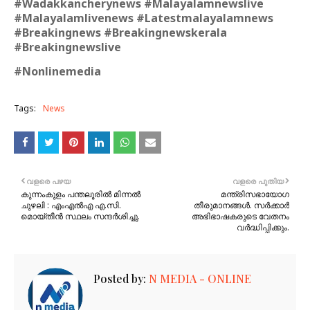
#Wadakkancherynews #Malayalamnewslive
#Malayalamlivenews #Latestmalayalamnews
#Breakingnews #Breakingnewskerala
#Breakingnewslive
#Nonlinemedia
Tags:
News
വളരെ പഴയ
വളരെ പുതിയ
കുന്നംകുളം പന്തലൂരിൽ മിന്നൽ
മന്ത്രിസഭായോഗ
ചുഴലി : എംഎൽഎ എ.സി.
തീരുമാനങ്ങള്‍. സര്‍ക്കാര്‍
മൊയ്തീൻ സ്ഥലം സന്ദർശിച്ചു.
അഭിഭാഷകരുടെ വേതനം
വർദ്ധിപ്പിക്കും.
Posted by:
N MEDIA - ONLINE