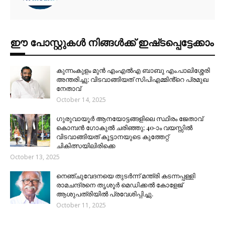
ഈ പോസ്റ്റുകൾ നിങ്ങൾക്ക് ഇഷ്‌‌ടപ്പെട്ടേക്കാം
കുന്നംകുളം മുൻ എംഎൽഎ ബാബു എം.പാലിശ്ശേരി
അന്തരിച്ചു; വിടവാങ്ങിയത് സിപിഎമ്മിൻ്റെ പ്രമുഖ
നേതാവ്
October 14, 2025
ഗുരുവായൂർ ആനയോട്ടങ്ങളിലെ സ്ഥിരം ജേതാവ്
കൊമ്പൻ ഗോകുൽ ചരിഞ്ഞു; 40-ാം വയസ്സിൽ
വിടവാങ്ങിയത് കൂട്ടാനയുടെ കുത്തേറ്റ്
ചികിത്സയിലിരിക്കെ
October 13, 2025
നെഞ്ചുവേദനയെ തുടർന്ന് മന്ത്രി കടന്നപ്പള്ളി
രാമചന്ദ്രനെ തൃശൂർ മെഡിക്കൽ കോളേജ്
ആശുപത്രിയിൽ പ്രവേശിപ്പിച്ചു.
October 11, 2025