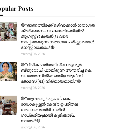
opular Posts
🔴*ഓണത്തിരക്ക് ഒഴിവാക്കാൻ ഗതാഗത
ക്രമീകരണം. വടക്കാഞ്ചേരിയിൽ
ആഗസ്റ്റ് 15 മുതല്‍ 31 വരെ
നടപ്പിലാക്കുന്ന ഗതാഗത പരിഷ്ക്കാരങ്ങൾ
മനസ്സിലാക്കാം.*🔴
ഓഗസ്റ്റ് 06, 2026
🟣*ദീപിക പത്രത്തിൻ്റെ തൃശൂർ
ബ്യൂറോ ചീഫായിരുന്ന അന്തരിച്ച കെ.
വി. തോമസിൻ്റെ ഭാര്യ ആലീസ്
തോമസ് (92) നിര്യാതയായി.*🟣
ഓഗസ്റ്റ് 06, 2026
🔴*ആലത്തൂർ എം. പി. കെ.
രാധാകൃഷ്ണൻ കേന്ദ്ര ഉപരിതല
ഗതാഗത മന്ത്രി നിതിൻ
ഗഡ്കരിയുമായി കൂടിക്കാഴ്ച
നടത്തി*🔴
ഓഗസ്റ്റ് 06, 2026