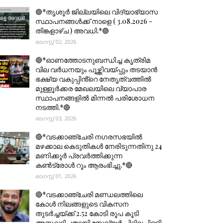
🟣*തൃശൂര്‍ ജില്ലയിലെ വിദ്യാഭ്യാസ
സ്ഥാപനങ്ങൾക്ക് നാളെ ( 3.08.2026 -
തിങ്കളാഴ്ച ) അവധി.*🟣
ഓഗസ്റ്റ് 02, 2026
🔴*ഓണത്തോടനുബന്ധിച്ച കൃത്രിമ
വില വർധനയും പൂഴ്ത്തിവയ്പ്പും തടയാൻ
ഭക്ഷ്യ വകുപ്പിൻ്റെ നേതൃത്വത്തിൽ
മുള്ളൂർക്കര മേഖലയിലെ വ്യാപാര
സ്ഥാപനങ്ങളിൽ മിന്നൽ പരിശോധന
നടത്തി.*🔴
ഓഗസ്റ്റ് 03, 2026
🔴*വടക്കാഞ്ചേരി നഗരസഭയിൽ
മഴക്കാല കെടുതികൾ നേരിടുന്നതിനു 24
മണിക്കൂർ പ്രവർത്തിക്കുന്ന
കൺട്രോൾ റൂം ആരംഭിച്ചു.*🔴
ഓഗസ്റ്റ് 01, 2026
🔴*വടക്കാഞ്ചേരി മണ്ഡലത്തിലെ
കോൾ നിലങ്ങളുടെ വികസന
തുടർച്ചയ്ക്ക് 2.52 കോടി രൂപ കൂടി
അനുവദിച്ചതായി സേവ്യർ ചിറ്റിലപ്പിള്ളി