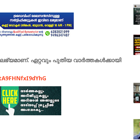
ലഭ്യമാണ്. ഏറ്റവും പുതിയ വാർത്തകൾക്കായി
LtA9FHNfxI9dYhG