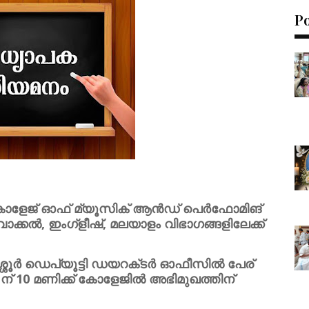
P
ോളേജ് ഓഫ് മ്യൂസിക് ആൻഡ് പെർഫോമിങ്
്കൽ, ഇംഗ്ളീഷ്, മലയാളം വിഭാഗങ്ങളിലേക്ക്
ശ്ശൂർ ഡെപ്യൂട്ടി ഡയറക്‌ടർ ഓഫീസിൽ പേര്
ന് 10 മണിക്ക് കോളേജിൽ അഭിമുഖത്തിന്