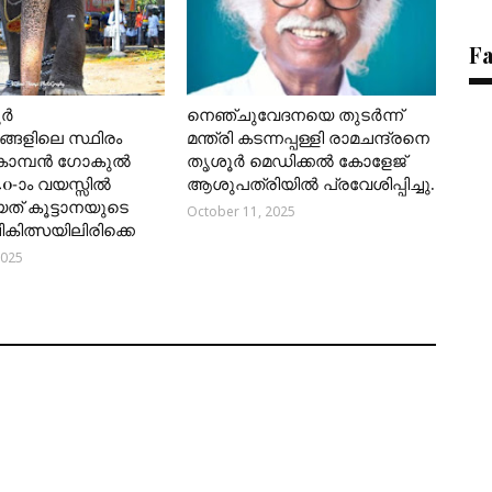
F
ൂർ
നെഞ്ചുവേദനയെ തുടർന്ന്
്ങളിലെ സ്ഥിരം
മന്ത്രി കടന്നപ്പള്ളി രാമചന്ദ്രനെ
കൊമ്പൻ ഗോകുൽ
തൃശൂർ മെഡിക്കൽ കോളേജ്
40-ാം വയസ്സിൽ
ആശുപത്രിയിൽ പ്രവേശിപ്പിച്ചു.
യത് കൂട്ടാനയുടെ
October 11, 2025
 ചികിത്സയിലിരിക്കെ
2025