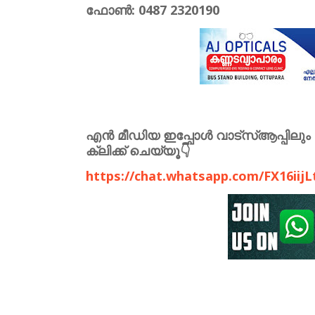
ഫോൺ: 0487 2320190
എൻ മീഡിയ ഇപ്പോൾ വാട്സ്ആപ്പിലും 
ക്ലിക്ക് ചെയ്യൂ👇
https://chat.whatsapp.com/FX16iij