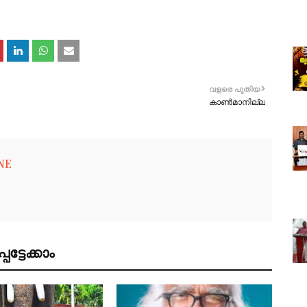
വളരെ പുതിയ
കാൺമാനില്ല
NE
ട്ടേക്കാം