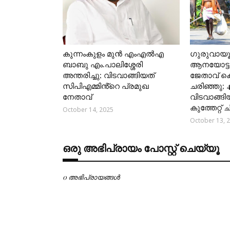
കുന്നംകുളം മുൻ എംഎൽഎ
ഗുരുവായ
ബാബു എം.പാലിശ്ശേരി
ആനയോട്ടങ
അന്തരിച്ചു; വിടവാങ്ങിയത്
ജേതാവ് 
സിപിഎമ്മിൻ്റെ പ്രമുഖ
ചരിഞ്ഞു; 
നേതാവ്
വിടവാങ്ങി
കുത്തേറ്റ്
October 14, 2025
October 13, 
ഒരു അഭിപ്രായം പോസ്റ്റ് ചെയ്യൂ
0 അഭിപ്രായങ്ങള്‍