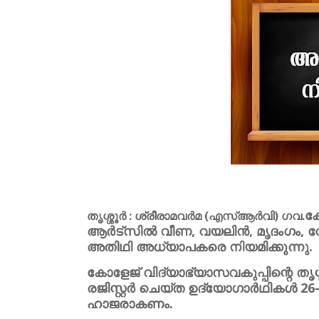
ക
തൃശ്ശൂർ : ശ്രീരാമവർമ (എസ്ആർവി) ഗവ.
ആർട്‌സിൽ വീണ, വയലിൻ, മൃദംഗം, വോക
അതിഥി അധ്യാപകരെ നിയമിക്കുന്നു.
കോളേജ് വിദ്യാഭ്യാസവകുപ്പിന്റെ തൃ
രജിസ്റ്റർ ചെയ്ത ഉദ്യോഗാർഥികൾ 26-
ഹാജരാകണം.