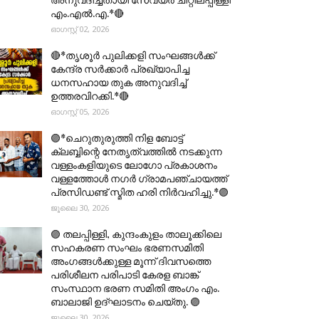
എം.എൽ.എ.*🔴
ഓഗസ്റ്റ് 02, 2026
🔴*തൃശൂര്‍ പുലിക്കളി സംഘങ്ങള്‍ക്ക്
കേന്ദ്ര സര്‍ക്കാര്‍ പ്രഖ്യാപിച്ച
ധനസഹായ തുക അനുവദിച്ച്
ഉത്തരവിറക്കി.*🔴
ഓഗസ്റ്റ് 05, 2026
🟣*ചെറുതുരുത്തി നിള ബോട്ട്
ക്ലബ്ബിന്റെ നേതൃത്വത്തിൽ നടക്കുന്ന
വള്ളംകളിയുടെ ലോഗോ പ്രകാശനം
വള്ളത്തോൾ നഗർ ഗ്രാമപഞ്ചായത്ത്
പ്രസിഡണ്ട് സ്മിത ഹരി നിർവഹിച്ചു.*🟣
ജൂലൈ 30, 2026
🟣 തലപ്പിള്ളി, കുന്ദംകുളം താലൂക്കിലെ
സഹകരണ സംഘം ഭരണസമിതി
അംഗങ്ങൾക്കുള്ള മൂന്ന് ദിവസത്തെ
പരിശീലന പരിപാടി കേരള ബാങ്ക്
സംസ്ഥാന ഭരണ സമിതി അംഗം എം.
ബാലാജി ഉദ്ഘാടനം ചെയ്തു. 🟣
ജൂലൈ 30, 2026