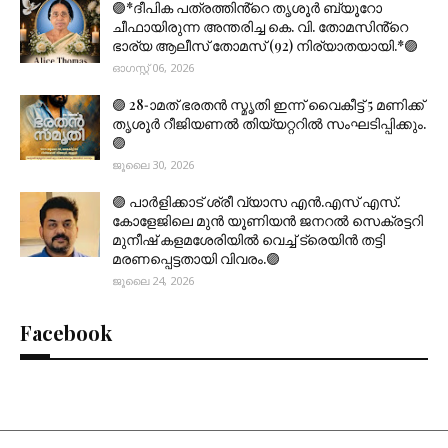
🟣*ദീപിക പത്രത്തിൻ്റെ തൃശൂർ ബ്യൂറോ
ചീഫായിരുന്ന അന്തരിച്ച കെ. വി. തോമസിൻ്റെ
ഭാര്യ ആലീസ് തോമസ് (92) നിര്യാതയായി.*🟣
ഓഗസ്റ്റ് 06, 2026
🟣 28-ാമത് ഭരതൻ സ്മൃതി ഇന്ന് വൈകീട്ട് 5 മണിക്ക്
തൃശൂർ റീജിയണൽ തിയ്യറ്ററിൽ സംഘടിപ്പിക്കും.
🟣
ജൂലൈ 30, 2026
🟣 പാർളിക്കാട് ശ്രീ വ്യാസ എൻ.എസ് എസ്.
കോളേജിലെ മുൻ യൂണിയൻ ജനറൽ സെക്രട്ടറി
മുനീഷ് കളമശേരിയിൽ വെച്ച് ട്രെയിൻ തട്ടി
മരണപ്പെട്ടതായി വിവരം.🟣
ജൂലൈ 24, 2026
Facebook