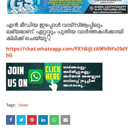
എൻ മീഡിയ ഇപ്പോൾ വാട്സ്ആപ്പിലും
ലഭ്യമാണ്. ഏറ്റവും പുതിയ വാർത്തകൾക്കായി
ക്ലിക്ക് ചെയ്യൂ👇
https://chat.whatsapp.com/FX16iijLtA9FHNfxI9dY
hG
Tags:
News