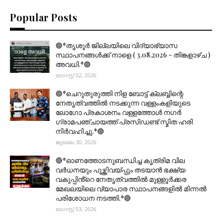
Popular Posts
🟣*തൃശൂര്‍ ജില്ലയിലെ വിദ്യാഭ്യാസ
സ്ഥാപനങ്ങൾക്ക് നാളെ ( 3.08.2026 - തിങ്കളാഴ്ച )
അവധി.*🟣
ഓഗസ്റ്റ് 02, 2026
🟣*ചെറുതുരുത്തി നിള ബോട്ട് ക്ലബ്ബിന്റെ
നേതൃത്വത്തിൽ നടക്കുന്ന വള്ളംകളിയുടെ
ലോഗോ പ്രകാശനം വള്ളത്തോൾ നഗർ
ഗ്രാമപഞ്ചായത്ത് പ്രസിഡണ്ട് സ്മിത ഹരി
നിർവഹിച്ചു.*🟣
ജൂലൈ 30, 2026
🔴*ഓണത്തോടനുബന്ധിച്ച കൃത്രിമ വില
വർധനയും പൂഴ്ത്തിവയ്പ്പും തടയാൻ ഭക്ഷ്യ
വകുപ്പിൻ്റെ നേതൃത്വത്തിൽ മുള്ളൂർക്കര
മേഖലയിലെ വ്യാപാര സ്ഥാപനങ്ങളിൽ മിന്നൽ
പരിശോധന നടത്തി.*🔴
ഓഗസ്റ്റ് 03, 2026