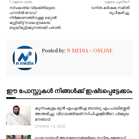
വളരെ പഴയ
വളരെ പുതിയ
സ്വകാര്യ വ്യക്തിയുടെ
വനിത കർഷക സമിതി
പറമ്പിൽ റോഡ്
രൂപീകരിച്ചു.
നിർമ്മാണത്തിനുള്ള മെറ്റൽ
കൂട്ടിയിട്ട് സ്ഥല ഉടമയെ
ബുദ്ധിമുട്ടിക്കുന്നതായി പരാതി.
Posted by:
N MEDIA - ONLINE
ഈ പോസ്റ്റുകൾ നിങ്ങൾക്ക് ഇഷ്‌‌ടപ്പെട്ടേക്കാം
കുന്നംകുളം മുൻ എംഎൽഎ ബാബു എം.പാലിശ്ശേരി
അന്തരിച്ചു; വിടവാങ്ങിയത് സിപിഎമ്മിൻ്റെ പ്രമുഖ
നേതാവ്
October 14, 2025
ഗുരുവായൂർ ആനയോട്ടങ്ങളിലെ സ്ഥിരം ജേതാവ്