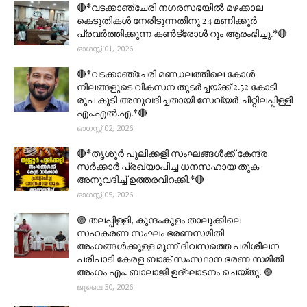
🔴*വടക്കാഞ്ചേരി നഗരസഭയിൽ മഴക്കാല
കെടുതികൾ നേരിടുന്നതിനു 24 മണിക്കൂർ
പ്രവർത്തിക്കുന്ന കൺട്രോൾ റൂം ആരംഭിച്ചു.*🔴
ഓഗസ്റ്റ് 01, 2026
🔴*വടക്കാഞ്ചേരി മണ്ഡലത്തിലെ കോൾ
നിലങ്ങളുടെ വികസന തുടർച്ചയ്ക്ക് 2.52 കോടി
രൂപ കൂടി അനുവദിച്ചതായി സേവ്യർ ചിറ്റിലപ്പിള്ളി
എം.എൽ.എ.*🔴
ഓഗസ്റ്റ് 02, 2026
🔴*തൃശൂര്‍ പുലിക്കളി സംഘങ്ങള്‍ക്ക് കേന്ദ്ര
സര്‍ക്കാര്‍ പ്രഖ്യാപിച്ച ധനസഹായ തുക
അനുവദിച്ച് ഉത്തരവിറക്കി.*🔴
ഓഗസ്റ്റ് 05, 2026
🟣 തലപ്പിള്ളി, കുന്ദംകുളം താലൂക്കിലെ
സഹകരണ സംഘം ഭരണസമിതി
അംഗങ്ങൾക്കുള്ള മൂന്ന് ദിവസത്തെ പരിശീലന
പരിപാടി കേരള ബാങ്ക് സംസ്ഥാന ഭരണ സമിതി
അംഗം എം. ബാലാജി ഉദ്ഘാടനം ചെയ്തു. 🟣
ജൂലൈ 30, 2026