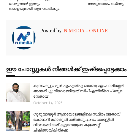
പെരുന്നാൾ ഇന്നും
നേതൃയോഗം ചേർന്നു.
നാളെയുമായി ആഘോഷിക്കും.
Posted by:
N MEDIA - ONLINE
ഈ പോസ്റ്റുകൾ നിങ്ങൾക്ക് ഇഷ്‌‌ടപ്പെട്ടേക്കാം
കുന്നംകുളം മുൻ എംഎൽഎ ബാബു എം.പാലിശ്ശേരി
അന്തരിച്ചു; വിടവാങ്ങിയത് സിപിഎമ്മിൻ്റെ പ്രമുഖ
നേതാവ്
October 14, 2025
ഗുരുവായൂർ ആനയോട്ടങ്ങളിലെ സ്ഥിരം ജേതാവ്
കൊമ്പൻ ഗോകുൽ ചരിഞ്ഞു; 40-ാം വയസ്സിൽ
വിടവാങ്ങിയത് കൂട്ടാനയുടെ കുത്തേറ്റ്
ചികിത്സയിലിരിക്കെ