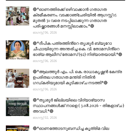
🔴*ഓണത്തിരക്ക് ഒഴിവാക്കാൻ ഗതാഗത
ക്രമീകരണം. വടക്കാഞ്ചേരിയിൽ ആഗസ്റ്റ് 15
മുതല്‍ 31 വരെ നടപ്പിലാക്കുന്ന ഗതാഗത
പരിഷ്ക്കാരങ്ങൾ മനസ്സിലാക്കാം.*🔴
ഓഗസ്റ്റ് 06, 2026
🟣*ദീപിക പത്രത്തിൻ്റെ തൃശൂർ ബ്യൂറോ
ചീഫായിരുന്ന അന്തരിച്ച കെ. വി. തോമസിൻ്റെ
ഭാര്യ ആലീസ് തോമസ് (92) നിര്യാതയായി.*🟣
ഓഗസ്റ്റ് 06, 2026
🔴*ആലത്തൂർ എം. പി. കെ. രാധാകൃഷ്ണൻ കേന്ദ്ര
ഉപരിതല ഗതാഗത മന്ത്രി നിതിൻ
ഗഡ്കരിയുമായി കൂടിക്കാഴ്ച നടത്തി*🔴
ഓഗസ്റ്റ് 06, 2026
🟣*തൃശൂര്‍ ജില്ലയിലെ വിദ്യാഭ്യാസ
സ്ഥാപനങ്ങൾക്ക് നാളെ ( 3.08.2026 - തിങ്കളാഴ്ച )
അവധി.*🟣
ഓഗസ്റ്റ് 02, 2026
🔴*ഓണത്തോടനുബന്ധിച്ച കൃത്രിമ വില