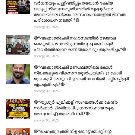
വർധനയും പൂഴ്ത്തിവയ്പ്പും തടയാൻ ഭക്ഷ്യ
വകുപ്പിൻ്റെ നേതൃത്വത്തിൽ മുള്ളൂർക്കര
മേഖലയിലെ വ്യാപാര സ്ഥാപനങ്ങളിൽ മിന്നൽ
പരിശോധന നടത്തി.*🔴
ഓഗസ്റ്റ് 03, 2026
🔴*വടക്കാഞ്ചേരി നഗരസഭയിൽ മഴക്കാല
കെടുതികൾ നേരിടുന്നതിനു 24 മണിക്കൂർ
പ്രവർത്തിക്കുന്ന കൺട്രോൾ റൂം ആരംഭിച്ചു.*🔴
ഓഗസ്റ്റ് 01, 2026
🔴*വടക്കാഞ്ചേരി മണ്ഡലത്തിലെ കോൾ
നിലങ്ങളുടെ വികസന തുടർച്ചയ്ക്ക് 2.52 കോടി
രൂപ കൂടി അനുവദിച്ചതായി സേവ്യർ ചിറ്റിലപ്പിള്ളി
എം.എൽ.എ.*🔴
ഓഗസ്റ്റ് 02, 2026
🔴*തൃശൂര്‍ പുലിക്കളി സംഘങ്ങള്‍ക്ക് കേന്ദ്ര
സര്‍ക്കാര്‍ പ്രഖ്യാപിച്ച ധനസഹായ തുക
അനുവദിച്ച് ഉത്തരവിറക്കി.*🔴
ഓഗസ്റ്റ് 05, 2026
🟣*ചെറുതുരുത്തി നിള ബോട്ട് ക്ലബ്ബിന്റെ