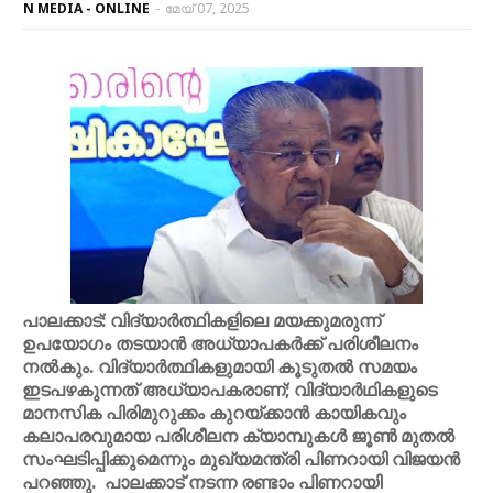
N MEDIA - ONLINE
-
മേയ് 07, 2025
പാലക്കാട്: വിദ്യാർത്ഥികളിലെ മയക്കുമരുന്ന്
ഉപയോഗം തടയാൻ അധ്യാപകർക്ക് പരിശീലനം
നൽകും. വിദ്യാർത്ഥികളുമായി കൂടുതൽ സമയം
ഇടപഴകുന്നത് അധ്യാപകരാണ്; വിദ്യാർഥികളുടെ
മാനസിക പിരിമുറുക്കം കുറയ്ക്കാൻ കായികവും
കലാപരവുമായ പരിശീലന ക്യാമ്പുകൾ ജൂൺ മുതൽ
സംഘടിപ്പിക്കുമെന്നും മുഖ്യമന്ത്രി പിണറായി വിജയൻ
പറഞ്ഞു. പാലക്കാട് നടന്ന രണ്ടാം പിണറായി