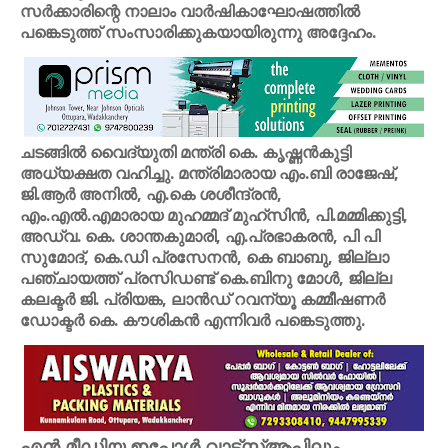
സർക്കാരിന്റെ നാലാം വാർഷികാഘോഷത്തിൽ
പങ്കെടുത്ത് സംസാരിക്കുകയായിരുന്നു അദ്ദേഹം.
ചടങ്ങിൽ വൈദ്യുതി മന്ത്രി കെ. കൃഷ്ണൻകുട്ടി
അധ്യക്ഷത വഹിച്ചു. മന്ത്രിമാരായ എം.ബി രാജേഷ്,
ജി.ആർ അനിൽ, എ.കെ ശശീന്ദ്രൻ,
എം.എൽ.എമാരായ മുഹമ്മദ് മുഹ്സിൻ, പി.മമ്മിക്കുട്ടി,
അഡ്വ. കെ. ശാന്തകുമാരി, എ.പ്രഭാകരൻ, പി പി
സുമോദ്, കെ.ഡി പ്രസേനൻ, കെ ബാബു, ജില്ലാ
പഞ്ചായത്ത് പ്രസിഡണ്ട് കെ.ബിനു മോൾ, ജില്ല
കലക്ടർ ജി. പ്രിയങ്ക, ലാൻഡ് റവന്യൂ കമ്മീഷണർ
ഡോക്ടർ കെ. കൗശികൻ എന്നിവർ പങ്കെടുത്തു.
എൻ മീഡിയ ഇപ്പോൾ വാട്സ്ആപ്പിലും