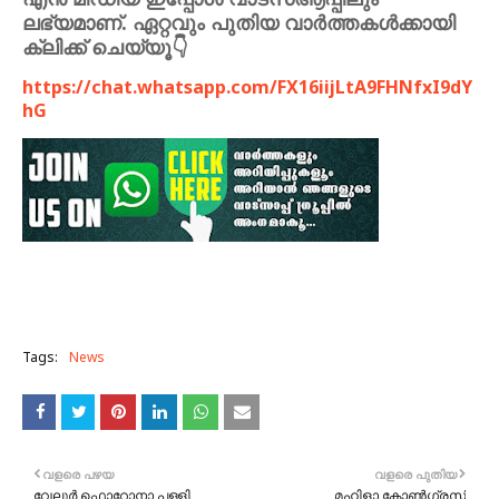
ലഭ്യമാണ്. ഏറ്റവും പുതിയ വാർത്തകൾക്കായി
ക്ലിക്ക് ചെയ്യൂ👇
https://chat.whatsapp.com/FX16iijLtA9FHNfxI9dY
hG
Tags:
News
വളരെ പഴയ
വളരെ പുതിയ
വേലൂർ ഫൊറോനാ പള്ളി
മഹിളാ കോൺഗ്രസ്