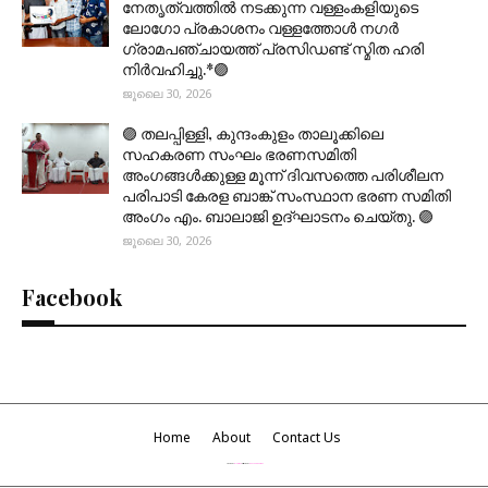
നേതൃത്വത്തിൽ നടക്കുന്ന വള്ളംകളിയുടെ
ലോഗോ പ്രകാശനം വള്ളത്തോൾ നഗർ
ഗ്രാമപഞ്ചായത്ത് പ്രസിഡണ്ട് സ്മിത ഹരി
നിർവഹിച്ചു.*🟣
ജൂലൈ 30, 2026
🟣 തലപ്പിള്ളി, കുന്ദംകുളം താലൂക്കിലെ
സഹകരണ സംഘം ഭരണസമിതി
അംഗങ്ങൾക്കുള്ള മൂന്ന് ദിവസത്തെ പരിശീലന
പരിപാടി കേരള ബാങ്ക് സംസ്ഥാന ഭരണ സമിതി
അംഗം എം. ബാലാജി ഉദ്ഘാടനം ചെയ്തു. 🟣
ജൂലൈ 30, 2026
Facebook
Home
About
Contact Us
Created By
Blogspot
| Distributed By
Gooyaabi Themes