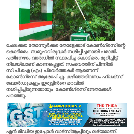
ചേലക്കര: തോന്നൂർക്കര തോട്ടേക്കാട് കോൺഗ്രസിന്റെ
കൊടിമരം സമൂഹവിരുദ്ധർ നശിപ്പിച്ചതായി പരാതി.
പതിനേഴാം വാർഡിൽ സ്ഥാപിച്ച കൊടിമരം മുറിച്ചിട്ട്
നിലയിലാണ് കാണപ്പെട്ടത്. സംഭവത്തിന് പിന്നിൽ
സി.പി.ഐ (എം) പ്രവർത്തകർ ആണെന്ന്
കോൺഗ്രസ് ആരോപിച്ചു. കഴിഞ്ഞദിവസം ഫ്ലക്സ്
ബോർഡുകളും ഇരുട്ടിൻറെ മറവിൽ
നശിപ്പിച്ചിരുന്നതായും കോൺഗ്രസ് നേതാക്കൾ
പറഞ്ഞു.
എൻ മീഡിയ ഇപ്പോൾ വാട്സ്ആപ്പിലും ലഭ്യമാണ്.