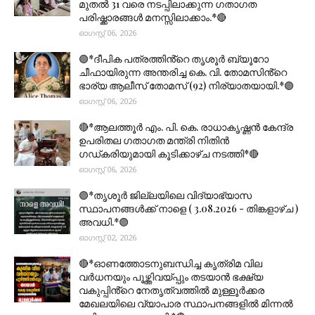
മുതല്‍ 31 വരെ നടപ്പിലാക്കുന്ന ഗതാഗത
പരിഷ്ക്കാരങ്ങൾ മനസ്സിലാക്കാം.*🔴
ഓഗസ്റ്റ് 06, 2026
🟣*ദീപിക പത്രത്തിൻ്റെ തൃശൂർ ബ്യൂറോ
ചീഫായിരുന്ന അന്തരിച്ച കെ. വി. തോമസിൻ്റെ
ഭാര്യ ആലീസ് തോമസ് (92) നിര്യാതയായി.*🟣
ഓഗസ്റ്റ് 06, 2026
🔴*ആലത്തൂർ എം. പി. കെ. രാധാകൃഷ്ണൻ കേന്ദ്ര
ഉപരിതല ഗതാഗത മന്ത്രി നിതിൻ
ഗഡ്കരിയുമായി കൂടിക്കാഴ്ച നടത്തി*🔴
ഓഗസ്റ്റ് 06, 2026
🟣*തൃശൂര്‍ ജില്ലയിലെ വിദ്യാഭ്യാസ
സ്ഥാപനങ്ങൾക്ക് നാളെ ( 3.08.2026 - തിങ്കളാഴ്ച )
അവധി.*🟣
ഓഗസ്റ്റ് 02, 2026
🔴*ഓണത്തോടനുബന്ധിച്ച കൃത്രിമ വില
വർധനയും പൂഴ്ത്തിവയ്പ്പും തടയാൻ ഭക്ഷ്യ
വകുപ്പിൻ്റെ നേതൃത്വത്തിൽ മുള്ളൂർക്കര
മേഖലയിലെ വ്യാപാര സ്ഥാപനങ്ങളിൽ മിന്നൽ