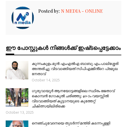
Posted by:
N MEDIA - ONLINE
ഈ പോസ്റ്റുകൾ നിങ്ങൾക്ക് ഇഷ്‌‌ടപ്പെട്ടേക്കാം
കുന്നംകുളം മുൻ എംഎൽഎ ബാബു എം.പാലിശ്ശേരി
അന്തരിച്ചു; വിടവാങ്ങിയത് സിപിഎമ്മിൻ്റെ പ്രമുഖ
നേതാവ്
October 14, 2025
ഗുരുവായൂർ ആനയോട്ടങ്ങളിലെ സ്ഥിരം ജേതാവ്
കൊമ്പൻ ഗോകുൽ ചരിഞ്ഞു; 40-ാം വയസ്സിൽ
വിടവാങ്ങിയത് കൂട്ടാനയുടെ കുത്തേറ്റ്
ചികിത്സയിലിരിക്കെ
October 13, 2025
നെഞ്ചുവേദനയെ തുടർന്ന് മന്ത്രി കടന്നപ്പള്ളി