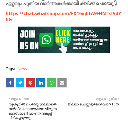
ഏറ്റവും പുതിയ വാർത്തകൾക്കായി ക്ലിക്ക് ചെയ്യൂ👇
https://chat.whatsapp.com/FX16iijLtA9FHNfxI9dY
hG
Tags:
News
വളരെ പഴയ
വളരെ പുതിയ
തൃശൂരിൽ പെർമിറ്റ് ഇല്ലാതെ
ജില്ലാ ചെസ്സ് ടൂർണമെൻറ് 18ന്.
സർവീസ് നടത്തുകയായിരുന്ന
ബസ് മോട്ടർ വാഹന വകുപ്പ്
പിടിച്ചെടുത്തു.