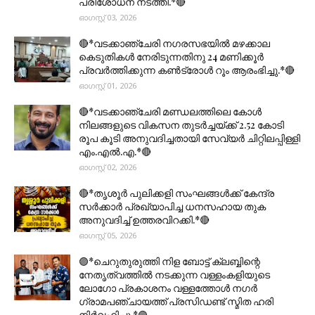
പരിശോധന നടത്തി.*🔴
ഓഗസ്റ്റ് 03, 2026
🔴*വടക്കാഞ്ചേരി നഗരസഭയിൽ മഴക്കാല
കെടുതികൾ നേരിടുന്നതിനു 24 മണിക്കൂർ
പ്രവർത്തിക്കുന്ന കൺട്രോൾ റൂം ആരംഭിച്ചു.*🔴
ഓഗസ്റ്റ് 01, 2026
🔴*വടക്കാഞ്ചേരി മണ്ഡലത്തിലെ കോൾ
നിലങ്ങളുടെ വികസന തുടർച്ചയ്ക്ക് 2.52 കോടി
രൂപ കൂടി അനുവദിച്ചതായി സേവ്യർ ചിറ്റിലപ്പിള്ളി
എം.എൽ.എ.*🔴
ഓഗസ്റ്റ് 02, 2026
🔴*തൃശൂര്‍ പുലിക്കളി സംഘങ്ങള്‍ക്ക് കേന്ദ്ര
സര്‍ക്കാര്‍ പ്രഖ്യാപിച്ച ധനസഹായ തുക
അനുവദിച്ച് ഉത്തരവിറക്കി.*🔴
ഓഗസ്റ്റ് 05, 2026
🟣*ചെറുതുരുത്തി നിള ബോട്ട് ക്ലബ്ബിന്റെ
നേതൃത്വത്തിൽ നടക്കുന്ന വള്ളംകളിയുടെ
ലോഗോ പ്രകാശനം വള്ളത്തോൾ നഗർ
ഗ്രാമപഞ്ചായത്ത് പ്രസിഡണ്ട് സ്മിത ഹരി
നിർവഹിച്ചു.*🟣