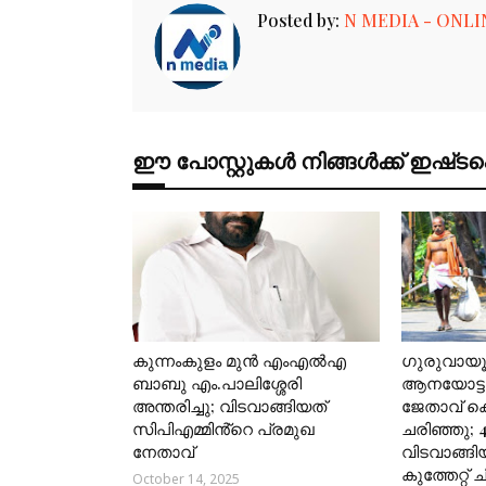
Posted by:
N MEDIA - ONLI
ഈ പോസ്റ്റുകൾ നിങ്ങൾക്ക് ഇഷ്‌‌ടപ്പെ
കുന്നംകുളം മുൻ എംഎൽഎ
ഗുരുവായ
ബാബു എം.പാലിശ്ശേരി
ആനയോട്ടങ
അന്തരിച്ചു; വിടവാങ്ങിയത്
ജേതാവ് 
സിപിഎമ്മിൻ്റെ പ്രമുഖ
ചരിഞ്ഞു; 
നേതാവ്
വിടവാങ്ങി
കുത്തേറ്റ്
October 14, 2025