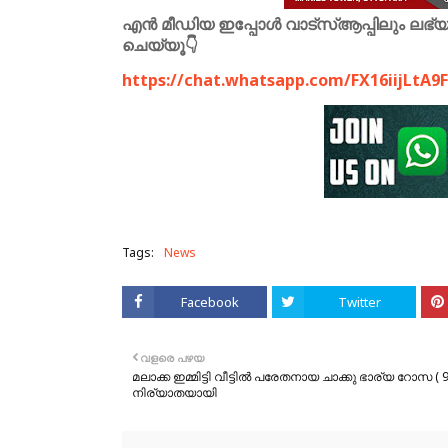
എൻ മീഡിയ ഇപ്പോൾ വാട്സ്ആപ്പിലും ലഭ്യമാ
ചെയ്യൂ👇
https://chat.whatsapp.com/FX16iijLtA
Tags:
News
Facebook
Twitter
വളരെ പഴയ
മലാക്ക ഇമ്മിട്ടി വീട്ടിൽ പരേതനായ ചാക്കു ഭാര്യ റോസ ( 9
നിര്യാതയായി