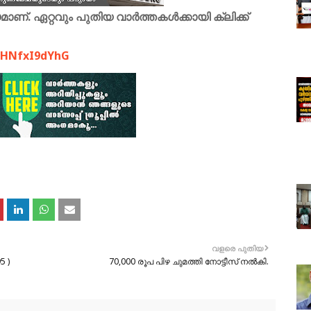
ണ്. ഏറ്റവും പുതിയ വാർത്തകൾക്കായി ക്ലിക്ക്
9FHNfxI9dYhG
വളരെ പുതിയ
5 )
70,000 രൂപ പിഴ ചുമത്തി നോട്ടീസ് നൽകി.