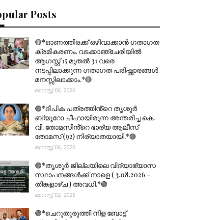
opular Posts
🔴*ഓണത്തിരക്ക് ഒഴിവാക്കാൻ ഗതാഗത
ക്രമീകരണം. വടക്കാഞ്ചേരിയിൽ
ആഗസ്റ്റ് 15 മുതല്‍ 31 വരെ
നടപ്പിലാക്കുന്ന ഗതാഗത പരിഷ്ക്കാരങ്ങൾ
മനസ്സിലാക്കാം.*🔴
ഓഗസ്റ്റ് 06, 2026
🟣*ദീപിക പത്രത്തിൻ്റെ തൃശൂർ
ബ്യൂറോ ചീഫായിരുന്ന അന്തരിച്ച കെ.
വി. തോമസിൻ്റെ ഭാര്യ ആലീസ്
തോമസ് (92) നിര്യാതയായി.*🟣
ഓഗസ്റ്റ് 06, 2026
🟣*തൃശൂര്‍ ജില്ലയിലെ വിദ്യാഭ്യാസ
സ്ഥാപനങ്ങൾക്ക് നാളെ ( 3.08.2026 -
തിങ്കളാഴ്ച ) അവധി.*🟣
ഓഗസ്റ്റ് 02, 2026
🟣*ചെറുതുരുത്തി നിള ബോട്ട്