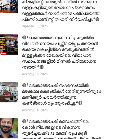
ക്ലബ്ബിന്റെ നേതൃത്വത്തിൽ നടക്കുന്ന
വള്ളംകളിയുടെ ലോഗോ പ്രകാശനം
വള്ളത്തോൾ നഗർ ഗ്രാമപഞ്ചായത്ത്
പ്രസിഡണ്ട് സ്മിത ഹരി നിർവഹിച്ചു.*🟣
ജൂലൈ 30, 2026
🔴*ഓണത്തോടനുബന്ധിച്ച കൃത്രിമ
വില വർധനയും പൂഴ്ത്തിവയ്പ്പും തടയാൻ
ഭക്ഷ്യ വകുപ്പിൻ്റെ നേതൃത്വത്തിൽ
മുള്ളൂർക്കര മേഖലയിലെ വ്യാപാര
സ്ഥാപനങ്ങളിൽ മിന്നൽ പരിശോധന
നടത്തി.*🔴
ഓഗസ്റ്റ് 03, 2026
🔴*വടക്കാഞ്ചേരി നഗരസഭയിൽ
മഴക്കാല കെടുതികൾ നേരിടുന്നതിനു 24
മണിക്കൂർ പ്രവർത്തിക്കുന്ന
കൺട്രോൾ റൂം ആരംഭിച്ചു.*🔴
ഓഗസ്റ്റ് 01, 2026
🔴*വടക്കാഞ്ചേരി മണ്ഡലത്തിലെ
കോൾ നിലങ്ങളുടെ വികസന
തുടർച്ചയ്ക്ക് 2.52 കോടി രൂപ കൂടി
അനുവദിച്ചതായി സേവ്യർ ചിറ്റിലപ്പിള്ളി