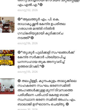
എം.എൽ.എ.*🔴
ഓഗസ്റ്റ് 02, 2026
🔴*ആലത്തൂർ എം. പി. കെ.
രാധാകൃഷ്ണൻ കേന്ദ്ര ഉപരിതല
ഗതാഗത മന്ത്രി നിതിൻ
ഗഡ്കരിയുമായി കൂടിക്കാഴ്ച
നടത്തി*🔴
ഓഗസ്റ്റ് 06, 2026
🔴*തൃശൂര്‍ പുലിക്കളി സംഘങ്ങള്‍ക്ക്
കേന്ദ്ര സര്‍ക്കാര്‍ പ്രഖ്യാപിച്ച
ധനസഹായ തുക അനുവദിച്ച്
ഉത്തരവിറക്കി.*🔴
ഓഗസ്റ്റ് 05, 2026
🟣 തലപ്പിള്ളി, കുന്ദംകുളം താലൂക്കിലെ
സഹകരണ സംഘം ഭരണസമിതി
അംഗങ്ങൾക്കുള്ള മൂന്ന് ദിവസത്തെ
പരിശീലന പരിപാടി കേരള ബാങ്ക്
സംസ്ഥാന ഭരണ സമിതി അംഗം എം.
ബാലാജി ഉദ്ഘാടനം ചെയ്തു. 🟣
ജൂലൈ 30, 2026