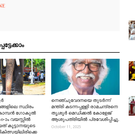
NE
ട്ടേക്കാം
ൂർ
നെഞ്ചുവേദനയെ തുടർന്ന്
്ങളിലെ സ്ഥിരം
മന്ത്രി കടന്നപ്പള്ളി രാമചന്ദ്രനെ
കൊമ്പൻ ഗോകുൽ
തൃശൂർ മെഡിക്കൽ കോളേജ്
40-ാം വയസ്സിൽ
ആശുപത്രിയിൽ പ്രവേശിപ്പിച്ചു.
യത് കൂട്ടാനയുടെ
October 11, 2025
 ചികിത്സയിലിരിക്കെ