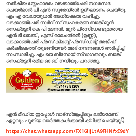
നൽകിയ സ്നേഹാദരം വടക്കാഞ്ചേരി നഗരസഭ
ചെയർമാൻ പി എൻ സുരേന്ദ്രൻ ഉദ്ഘാടനം ചെയ്തു.
എം എ വേലായുധൻ അധ്യക്ഷത വഹിച്ചു.
വടക്കാഞ്ചേരി സർവീസ് സഹകരണ ബാങ്ക് മുൻ
സെക്രട്ടറി കെ പി മദനൻ, മുൻ പ്രസിഡണ്ടുമാരായ
എൻ ടി ബേബി, എസ് രാമചന്ദ്രൻ (ഉണ്ണി),
വടക്കാഞ്ചേരി പ്രസ് ക്ലബ്ബ് പ്രസിഡന്റ് അജീഷ്
കർക്കിടകത്ത് തുടങ്ങിയവർ അഭിനന്ദനങ്ങൾ അർപ്പിച്ച്
സംസാരിച്ചു. എം ജെ ബിനോയ് സ്വാഗതവും ബാങ്ക്
സെക്രട്ടറി രമ്യ ഓ ബി നന്ദിയും പറഞ്ഞു.
എൻ മീഡിയ ഇപ്പോൾ വാട്സ്ആപ്പിലും ലഭ്യമാണ്.
ഏറ്റവും പുതിയ വാർത്തകൾക്കായി ക്ലിക്ക് ചെയ്യൂ👇
https://chat.whatsapp.com/FX16iijLtA9FHNfxI9dY