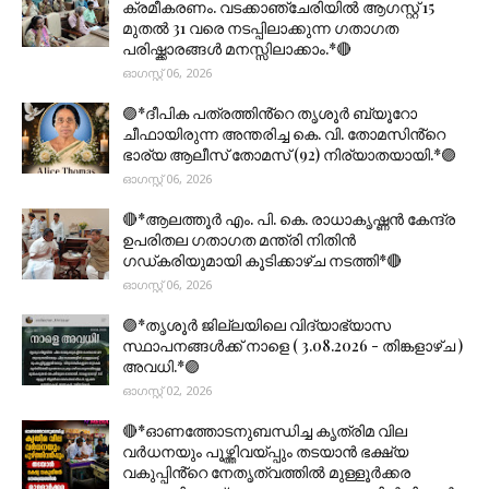
ക്രമീകരണം. വടക്കാഞ്ചേരിയിൽ ആഗസ്റ്റ് 15
മുതല്‍ 31 വരെ നടപ്പിലാക്കുന്ന ഗതാഗത
പരിഷ്ക്കാരങ്ങൾ മനസ്സിലാക്കാം.*🔴
ഓഗസ്റ്റ് 06, 2026
🟣*ദീപിക പത്രത്തിൻ്റെ തൃശൂർ ബ്യൂറോ
ചീഫായിരുന്ന അന്തരിച്ച കെ. വി. തോമസിൻ്റെ
ഭാര്യ ആലീസ് തോമസ് (92) നിര്യാതയായി.*🟣
ഓഗസ്റ്റ് 06, 2026
🔴*ആലത്തൂർ എം. പി. കെ. രാധാകൃഷ്ണൻ കേന്ദ്ര
ഉപരിതല ഗതാഗത മന്ത്രി നിതിൻ
ഗഡ്കരിയുമായി കൂടിക്കാഴ്ച നടത്തി*🔴
ഓഗസ്റ്റ് 06, 2026
🟣*തൃശൂര്‍ ജില്ലയിലെ വിദ്യാഭ്യാസ
സ്ഥാപനങ്ങൾക്ക് നാളെ ( 3.08.2026 - തിങ്കളാഴ്ച )
അവധി.*🟣
ഓഗസ്റ്റ് 02, 2026
🔴*ഓണത്തോടനുബന്ധിച്ച കൃത്രിമ വില
വർധനയും പൂഴ്ത്തിവയ്പ്പും തടയാൻ ഭക്ഷ്യ
വകുപ്പിൻ്റെ നേതൃത്വത്തിൽ മുള്ളൂർക്കര