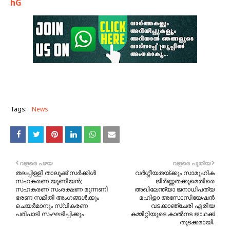
hG
Tags:
News
വളരെ പഴയ
വളരെ പുതിയ
തലപ്പിള്ളി താലൂക്ക് സർക്കിൾ
വർഗ്ഗീയതയ്ക്കും സാമൂഹിക
സഹകരണ യൂണിയൻ;
ജീർണ്ണതക്കുമെതിരെ
സഹകരണ സംരക്ഷണ മുന്നണി
അഖിലേന്ത്യാ ജനാധിപത്യ
ഭരണ സമിതി അംഗങ്ങൾക്കും
മഹിളാ അസോസിയേഷൻ
ചെയർമാനും സ്വീകരണ
വടക്കാഞ്ചേരി ഏരിയ
പരിപാടി സംഘടിപ്പിക്കും
കമ്മിറ്റിയുടെ കാൽനട ജാഥക്ക്
തുടക്കമായി.