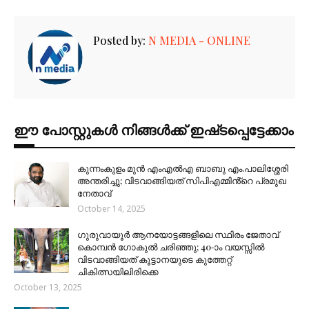
Posted by:
N MEDIA - ONLINE
ഈ പോസ്റ്റുകൾ നിങ്ങൾക്ക് ഇഷ്‌‌ടപ്പെട്ടേക്കാം
കുന്നംകുളം മുൻ എംഎൽഎ ബാബു എം.പാലിശ്ശേരി
അന്തരിച്ചു; വിടവാങ്ങിയത് സിപിഎമ്മിൻ്റെ പ്രമുഖ
നേതാവ്
October 14, 2025
ഗുരുവായൂർ ആനയോട്ടങ്ങളിലെ സ്ഥിരം ജേതാവ്
കൊമ്പൻ ഗോകുൽ ചരിഞ്ഞു; 40-ാം വയസ്സിൽ
വിടവാങ്ങിയത് കൂട്ടാനയുടെ കുത്തേറ്റ്
ചികിത്സയിലിരിക്കെ
October 13, 2025