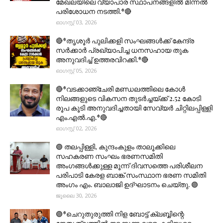
മേഖലയിലെ വ്യാപാര സ്ഥാപനങ്ങളിൽ മിന്നൽ
പരിശോധന നടത്തി.*🔴
ഓഗസ്റ്റ് 03, 2026
🔴*തൃശൂര്‍ പുലിക്കളി സംഘങ്ങള്‍ക്ക് കേന്ദ്ര
സര്‍ക്കാര്‍ പ്രഖ്യാപിച്ച ധനസഹായ തുക
അനുവദിച്ച് ഉത്തരവിറക്കി.*🔴
ഓഗസ്റ്റ് 05, 2026
🔴*വടക്കാഞ്ചേരി മണ്ഡലത്തിലെ കോൾ
നിലങ്ങളുടെ വികസന തുടർച്ചയ്ക്ക് 2.52 കോടി
രൂപ കൂടി അനുവദിച്ചതായി സേവ്യർ ചിറ്റിലപ്പിള്ളി
എം.എൽ.എ.*🔴
ഓഗസ്റ്റ് 02, 2026
🟣 തലപ്പിള്ളി, കുന്ദംകുളം താലൂക്കിലെ
സഹകരണ സംഘം ഭരണസമിതി
അംഗങ്ങൾക്കുള്ള മൂന്ന് ദിവസത്തെ പരിശീലന
പരിപാടി കേരള ബാങ്ക് സംസ്ഥാന ഭരണ സമിതി
അംഗം എം. ബാലാജി ഉദ്ഘാടനം ചെയ്തു. 🟣
ജൂലൈ 30, 2026
🟣*ചെറുതുരുത്തി നിള ബോട്ട് ക്ലബ്ബിന്റെ