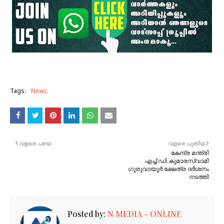
Tags:
News
വളരെ പഴയ
വളരെ പുതിയ
കേന്ദ്ര മന്ത്രി
എച്ച്.ഡി.കുമാരസ്വാമി
ഗുരുവായൂർ ക്ഷേത്ര ദർശനം
നടത്തി
Posted by:
N MEDIA - ONLINE