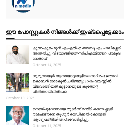
ഈ പോസ്റ്റുകൾ നിങ്ങൾക്ക് ഇഷ്‌‌ടപ്പെട്ടേക്കാം
കുന്നംകുളം മുൻ എംഎൽഎ ബാബു എം.പാലിശ്ശേരി
അന്തരിച്ചു; വിടവാങ്ങിയത് സിപിഎമ്മിൻ്റെ പ്രമുഖ
നേതാവ്
October 14, 2025
ഗുരുവായൂർ ആനയോട്ടങ്ങളിലെ സ്ഥിരം ജേതാവ്
കൊമ്പൻ ഗോകുൽ ചരിഞ്ഞു; 40-ാം വയസ്സിൽ
വിടവാങ്ങിയത് കൂട്ടാനയുടെ കുത്തേറ്റ്
ചികിത്സയിലിരിക്കെ
October 13, 2025
നെഞ്ചുവേദനയെ തുടർന്ന് മന്ത്രി കടന്നപ്പള്ളി
രാമചന്ദ്രനെ തൃശൂർ മെഡിക്കൽ കോളേജ്
ആശുപത്രിയിൽ പ്രവേശിപ്പിച്ചു.
October 11, 2025