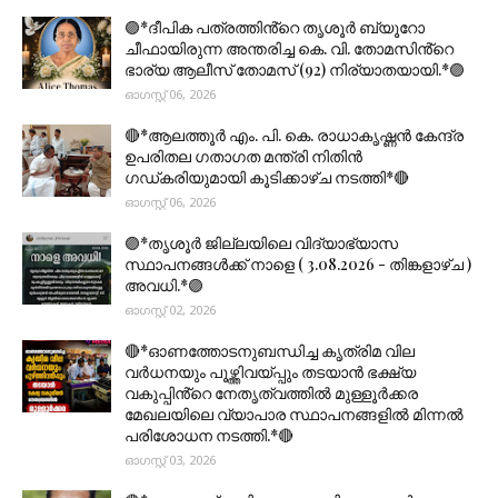
🟣*ദീപിക പത്രത്തിൻ്റെ തൃശൂർ ബ്യൂറോ
ചീഫായിരുന്ന അന്തരിച്ച കെ. വി. തോമസിൻ്റെ
ഭാര്യ ആലീസ് തോമസ് (92) നിര്യാതയായി.*🟣
ഓഗസ്റ്റ് 06, 2026
🔴*ആലത്തൂർ എം. പി. കെ. രാധാകൃഷ്ണൻ കേന്ദ്ര
ഉപരിതല ഗതാഗത മന്ത്രി നിതിൻ
ഗഡ്കരിയുമായി കൂടിക്കാഴ്ച നടത്തി*🔴
ഓഗസ്റ്റ് 06, 2026
🟣*തൃശൂര്‍ ജില്ലയിലെ വിദ്യാഭ്യാസ
സ്ഥാപനങ്ങൾക്ക് നാളെ ( 3.08.2026 - തിങ്കളാഴ്ച )
അവധി.*🟣
ഓഗസ്റ്റ് 02, 2026
🔴*ഓണത്തോടനുബന്ധിച്ച കൃത്രിമ വില
വർധനയും പൂഴ്ത്തിവയ്പ്പും തടയാൻ ഭക്ഷ്യ
വകുപ്പിൻ്റെ നേതൃത്വത്തിൽ മുള്ളൂർക്കര
മേഖലയിലെ വ്യാപാര സ്ഥാപനങ്ങളിൽ മിന്നൽ
പരിശോധന നടത്തി.*🔴
ഓഗസ്റ്റ് 03, 2026