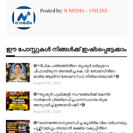
Posted by:
N MEDIA - ONLINE
ഈ പോസ്റ്റുകൾ നിങ്ങൾക്ക് ഇഷ്‌‌ടപ്പെട്ടേക്കാം
🟣*ദീപിക പത്രത്തിൻ്റെ തൃശൂർ ബ്യൂറോ
ചീഫായിരുന്ന അന്തരിച്ച കെ. വി. തോമസിൻ്റെ
ഭാര്യ ആലീസ് തോമസ് (92) നിര്യാതയായി.*🟣
August 06, 2026
🔴*തൃശൂര്‍ പുലിക്കളി സംഘങ്ങള്‍ക്ക് കേന്ദ്ര
സര്‍ക്കാര്‍ പ്രഖ്യാപിച്ച ധനസഹായ തുക
അനുവദിച്ച് ഉത്തരവിറക്കി.*🔴
August 05, 2026
🔴*ഓണത്തോടനുബന്ധിച്ച കൃത്രിമ വില വർധനയും
പൂഴ്ത്തിവയ്പ്പും തടയാൻ ഭക്ഷ്യ വകുപ്പിൻ്റെ