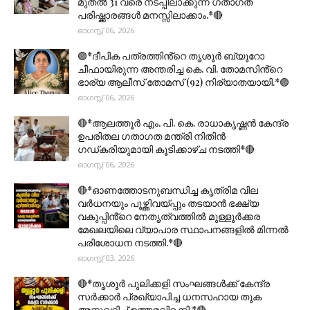
മുതല്‍ 31 വരെ നടപ്പിലാക്കുന്ന ഗതാഗത
പരിഷ്ക്കാരങ്ങൾ മനസ്സിലാക്കാം.*🔴
ഓഗസ്റ്റ് 06, 2026
🟣*ദീപിക പത്രത്തിൻ്റെ തൃശൂർ ബ്യൂറോ
ചീഫായിരുന്ന അന്തരിച്ച കെ. വി. തോമസിൻ്റെ
ഭാര്യ ആലീസ് തോമസ് (92) നിര്യാതയായി.*🟣
ഓഗസ്റ്റ് 06, 2026
🔴*ആലത്തൂർ എം. പി. കെ. രാധാകൃഷ്ണൻ കേന്ദ്ര
ഉപരിതല ഗതാഗത മന്ത്രി നിതിൻ
ഗഡ്കരിയുമായി കൂടിക്കാഴ്ച നടത്തി*🔴
ഓഗസ്റ്റ് 06, 2026
🔴*ഓണത്തോടനുബന്ധിച്ച കൃത്രിമ വില
വർധനയും പൂഴ്ത്തിവയ്പ്പും തടയാൻ ഭക്ഷ്യ
വകുപ്പിൻ്റെ നേതൃത്വത്തിൽ മുള്ളൂർക്കര
മേഖലയിലെ വ്യാപാര സ്ഥാപനങ്ങളിൽ മിന്നൽ
പരിശോധന നടത്തി.*🔴
ഓഗസ്റ്റ് 03, 2026
🔴*തൃശൂര്‍ പുലിക്കളി സംഘങ്ങള്‍ക്ക് കേന്ദ്ര
സര്‍ക്കാര്‍ പ്രഖ്യാപിച്ച ധനസഹായ തുക
അനുവദിച്ച് ഉത്തരവിറക്കി.*🔴