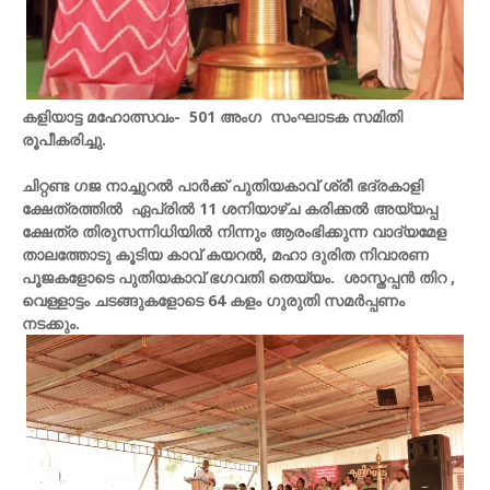
കളിയാട്ട മഹോത്സവം- 501 അംഗ സംഘാടക സമിതി
രൂപീകരിച്ചു.
ചിറ്റണ്ട ഗജ നാച്ചുറൽ പാർക്ക് പുതിയകാവ് ശ്രീ ഭദ്രകാളി
ക്ഷേത്രത്തിൽ ഏപ്രിൽ 11 ശനിയാഴ്ച കരിക്കൽ അയ്യപ്പ
ക്ഷേത്ര തിരുസന്നിധിയിൽ നിന്നും ആരംഭിക്കുന്ന വാദ്യമേള
താലത്തോടു കൂടിയ കാവ് കയറൽ, മഹാ ദുരിത നിവാരണ
പൂജകളോടെ പുതിയകാവ് ഭഗവതി തെയ്യം. ശാസ്തപ്പൻ തിറ ,
വെള്ളാട്ടം ചടങ്ങുകളോടെ 64 കളം ഗുരുതി സമർപ്പണം
നടക്കും.