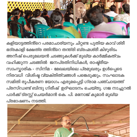
കളിയാട്ടത്തിൻ്റെ പരമാചാര്യനും ചിറ്റണ്ട പുതിയ കാവ് ശ്രീ
ഭദ്രകാളി ക്ഷേത്ര ത്തിൻ്റെ തന്ത്രി ബ്രഹ്മശ്രീ കിഴൂരിടം
അനീഷ് പെരുമലയൻ ചടങ്ങുകൾക്ക് മുഖ്യ കാർമ്മികത്വം
വഹിക്കുന്ന ചടങ്ങിൽ ജനപ്രതിനിധികൾ, രാഷ്ട്രീയ-
സാംസ്കാരിക - സിനിമ - മേഖലയിലെ പ്രമുഖരും ഉൾപ്പെടെ
നിരവധി വിശിഷ്ട വ്യക്തിത്വങ്ങൾ പങ്കെടുക്കും. സംഘാടക
സമിതി രൂപീകരണ യോഗം എരുമപ്പെട്ടി ഗ്രാമ പഞ്ചായത്ത്
പ്രസിഡണ്ട് ബിന്ദു ഗിരീഷ് ഉദ്ഘാടനം ചെയ്തു. ഗജ നാച്ചുറൽ
പാർക്ക് ട്രസ്റ്റ് ചെയർമാൻ കെ. പി. മനോജ് കുമാർ മുഖ്യ
പ്രഭാഷണം നടത്തി.