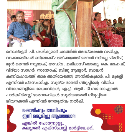
സെക്രട്ടറി പി. ശശികുമാർ ചടങ്ങിൽ അദ്ധ്യക്ഷത വഹിച്ചു,
വടക്കാഞ്ചേരി ബ്ലോക്ക് പഞ്ചായത്ത് മെമ്പർ സ്വപ്ന പ്രദീപ്,
മുൻ മെമ്പർ സുരേഷ്, അഡ്വ . ഉല്ലാസ് ബാബു, കെ. മഹേഷ്,
വിദ്യാ സാഗർ, സന്തോഷ്, ബിജു ആട്ടോർ, ബാലൻ
കണിമംഗലത്ത്, താര അതിയേടത്ത്, അനിൽകുമാർ, പി. മുരളി
എന്നിവർ പ്രസംഗിച്ചു. സൂര്യ ഭാരതി ഗ്രൂപ്പിന്റെ വിവിധ
വിഭാഗങ്ങളിലെ മേധാവികൾ, എച്ച് . ആർ . ടീ ഗജ നാച്ചുറൽ
പാർക്ക് ട്രസ്റ്റ് ഭാരവാഹികൾ സൂര്യഭാരതി ഗ്രൂപ്പിലെ
ജീവനക്കാർ എന്നിവർ നേതൃത്വം നൽകി.