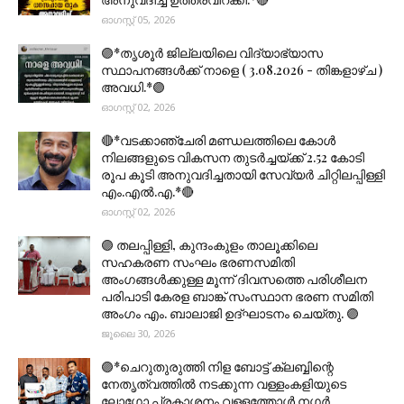
ഓഗസ്റ്റ് 05, 2026
🟣*തൃശൂര്‍ ജില്ലയിലെ വിദ്യാഭ്യാസ
സ്ഥാപനങ്ങൾക്ക് നാളെ ( 3.08.2026 - തിങ്കളാഴ്ച )
അവധി.*🟣
ഓഗസ്റ്റ് 02, 2026
🔴*വടക്കാഞ്ചേരി മണ്ഡലത്തിലെ കോൾ
നിലങ്ങളുടെ വികസന തുടർച്ചയ്ക്ക് 2.52 കോടി
രൂപ കൂടി അനുവദിച്ചതായി സേവ്യർ ചിറ്റിലപ്പിള്ളി
എം.എൽ.എ.*🔴
ഓഗസ്റ്റ് 02, 2026
🟣 തലപ്പിള്ളി, കുന്ദംകുളം താലൂക്കിലെ
സഹകരണ സംഘം ഭരണസമിതി
അംഗങ്ങൾക്കുള്ള മൂന്ന് ദിവസത്തെ പരിശീലന
പരിപാടി കേരള ബാങ്ക് സംസ്ഥാന ഭരണ സമിതി
അംഗം എം. ബാലാജി ഉദ്ഘാടനം ചെയ്തു. 🟣
ജൂലൈ 30, 2026
🟣*ചെറുതുരുത്തി നിള ബോട്ട് ക്ലബ്ബിന്റെ
നേതൃത്വത്തിൽ നടക്കുന്ന വള്ളംകളിയുടെ
ലോഗോ പ്രകാശനം വള്ളത്തോൾ നഗർ