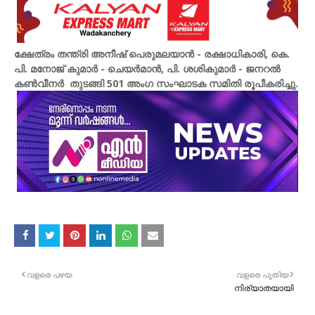
ക്ഷേത്രം തന്ത്രി അനീഷ് പെരുമലയാൻ - രക്ഷാധികാരി, കെ.
പി. മനോജ് കുമാർ - ചെയർമാൻ, പി. ശശികുമാർ - ജനറൽ
കൺവീനർ തുടങ്ങി 501 അംഗ സംഘാടക സമിതി രൂപീകരിച്ചു.
വളരെ പഴയ
വളരെ പുതിയ
നിര്യാതയായി