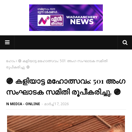
ഹോം
🟣 കളിയാട്ട മഹോത്സവം: 501 അംഗ സംഘാടക സമിതി
രൂപീകരിച്ചു. 🟣
🟣 കളിയാട്ട മഹോത്സവം: 501 അംഗ
സംഘാടക സമിതി രൂപീകരിച്ചു. 🟣
N MEDIA - ONLINE
-
മാർച്ച് 17, 2026