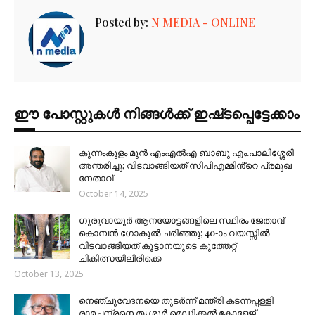
Posted by:
N MEDIA - ONLINE
ഈ പോസ്റ്റുകൾ നിങ്ങൾക്ക് ഇഷ്‌‌ടപ്പെട്ടേക്കാം
കുന്നംകുളം മുൻ എംഎൽഎ ബാബു എം.പാലിശ്ശേരി
അന്തരിച്ചു; വിടവാങ്ങിയത് സിപിഎമ്മിൻ്റെ പ്രമുഖ
നേതാവ്
October 14, 2025
ഗുരുവായൂർ ആനയോട്ടങ്ങളിലെ സ്ഥിരം ജേതാവ്
കൊമ്പൻ ഗോകുൽ ചരിഞ്ഞു; 40-ാം വയസ്സിൽ
വിടവാങ്ങിയത് കൂട്ടാനയുടെ കുത്തേറ്റ്
ചികിത്സയിലിരിക്കെ
October 13, 2025
നെഞ്ചുവേദനയെ തുടർന്ന് മന്ത്രി കടന്നപ്പള്ളി
രാമചന്ദ്രനെ തൃശൂർ മെഡിക്കൽ കോളേജ്