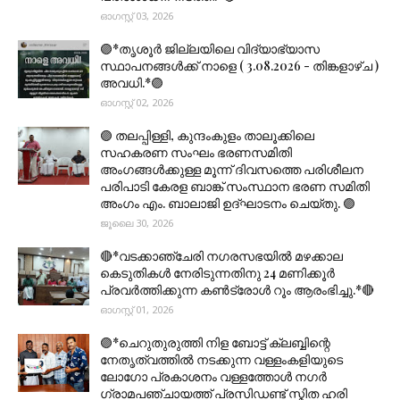
ഓഗസ്റ്റ് 03, 2026
🟣*തൃശൂര്‍ ജില്ലയിലെ വിദ്യാഭ്യാസ
സ്ഥാപനങ്ങൾക്ക് നാളെ ( 3.08.2026 - തിങ്കളാഴ്ച )
അവധി.*🟣
ഓഗസ്റ്റ് 02, 2026
🟣 തലപ്പിള്ളി, കുന്ദംകുളം താലൂക്കിലെ
സഹകരണ സംഘം ഭരണസമിതി
അംഗങ്ങൾക്കുള്ള മൂന്ന് ദിവസത്തെ പരിശീലന
പരിപാടി കേരള ബാങ്ക് സംസ്ഥാന ഭരണ സമിതി
അംഗം എം. ബാലാജി ഉദ്ഘാടനം ചെയ്തു. 🟣
ജൂലൈ 30, 2026
🔴*വടക്കാഞ്ചേരി നഗരസഭയിൽ മഴക്കാല
കെടുതികൾ നേരിടുന്നതിനു 24 മണിക്കൂർ
പ്രവർത്തിക്കുന്ന കൺട്രോൾ റൂം ആരംഭിച്ചു.*🔴
ഓഗസ്റ്റ് 01, 2026
🟣*ചെറുതുരുത്തി നിള ബോട്ട് ക്ലബ്ബിന്റെ
നേതൃത്വത്തിൽ നടക്കുന്ന വള്ളംകളിയുടെ
ലോഗോ പ്രകാശനം വള്ളത്തോൾ നഗർ
ഗ്രാമപഞ്ചായത്ത് പ്രസിഡണ്ട് സ്മിത ഹരി