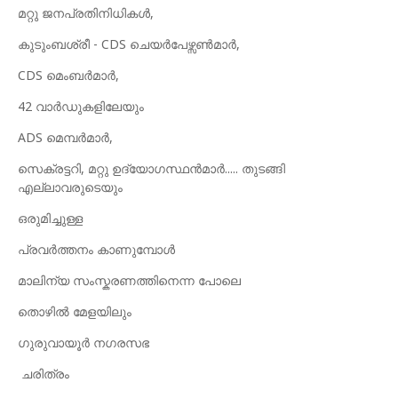
മറ്റു ജനപ്രതിനിധികൾ,
കുടുംബശ്രീ - CDS ചെയർപേഴ്സൺമാർ,
CDS മെംബർമാർ,
42 വാർഡുകളിലേയും
ADS മെമ്പർമാർ,
സെക്രട്ടറി, മറ്റു ഉദ്യോഗസ്ഥൻമാർ..... തുടങ്ങി
എല്ലാവരുടെയും
ഒരുമിച്ചുള്ള
പ്രവർത്തനം കാണുമ്പോൾ
മാലിന്യ സംസ്കരണത്തിനെന്ന പോലെ
തൊഴിൽ മേളയിലും
ഗുരുവായൂർ നഗരസഭ
ചരിത്രം