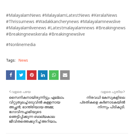
#MalayalamNews #MalayalamLatestNews #KeralaNews
#Thrissurnews #Wadakkancherynews #Malayalamnewslive
#Malayalamlivenews #Latestmalayalamnews #Breakingnews
#Breakingnewskerala #Breakingnewslive
#Nonlinemedia
Tags:
News
വളരെ പഴയ
വളരെ പുതിയ
സൈനികനായിരുന്നിട്ടും എല്ലാം
നിരവധി കേസുകളിലെ
വിറ്റുതുലച്ച് ഒടുവില്‍ കള്ളനായ
പ്രതികളെ കർണാടകയിൽ
അച്ഛന്‍; ഭാന്ത്രിയായ അമ്മ;
നിന്നും പിടികൂടി.
ഗോവിന്ദച്ചാമിയുടെ
ഞെട്ടിപ്പിക്കുന്ന ബാല്യകാല
ജീവിതത്തെക്കുറിച്ച് അറിയാം.