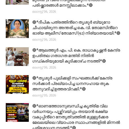
പരിഷ്ക്കാരങ്ങൾ മനസ്സിലാക്കാം.*🔴
ഓഗസ്റ്റ് 06, 2026
🟣*ദീപിക പത്രത്തിൻ്റെ തൃശൂർ ബ്യൂറോ
ചീഫായിരുന്ന അന്തരിച്ച കെ. വി. തോമസിൻ്റെ
ഭാര്യ ആലീസ് തോമസ് (92) നിര്യാതയായി.*🟣
ഓഗസ്റ്റ് 06, 2026
🔴*ആലത്തൂർ എം. പി. കെ. രാധാകൃഷ്ണൻ കേന്ദ്ര
ഉപരിതല ഗതാഗത മന്ത്രി നിതിൻ
ഗഡ്കരിയുമായി കൂടിക്കാഴ്ച നടത്തി*🔴
ഓഗസ്റ്റ് 06, 2026
🔴*തൃശൂര്‍ പുലിക്കളി സംഘങ്ങള്‍ക്ക് കേന്ദ്ര
സര്‍ക്കാര്‍ പ്രഖ്യാപിച്ച ധനസഹായ തുക
അനുവദിച്ച് ഉത്തരവിറക്കി.*🔴
ഓഗസ്റ്റ് 05, 2026
🔴*ഓണത്തോടനുബന്ധിച്ച കൃത്രിമ വില
വർധനയും പൂഴ്ത്തിവയ്പ്പും തടയാൻ ഭക്ഷ്യ
വകുപ്പിൻ്റെ നേതൃത്വത്തിൽ മുള്ളൂർക്കര
മേഖലയിലെ വ്യാപാര സ്ഥാപനങ്ങളിൽ മിന്നൽ
പരിശോധന നടത്തി.*🔴