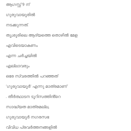
ആഗസ്റ്റ് 9 ന്
ഗുരുവായൂരിൽ
നടക്കുന്നത്.
തൃശൂരിലെ ആദ്യത്തെ തൊഴിൽ മേള
എവിടെയാകണം
എന്ന ചർച്ചയിൽ
എല്ലാവരും
ഒരേ സ്വരത്തിൽ പറഞ്ഞത്
'ഗുരുവായൂർ' എന്നു മാത്രമാണ്
. തീർത്ഥാടന ടൂറിസത്തിൻ്റെ
സാദ്ധ്യത മാത്രമല്ല,
ഗുരുവായൂർ നഗരസഭ
വിവിധ പ്രവർത്തനങ്ങളിൽ