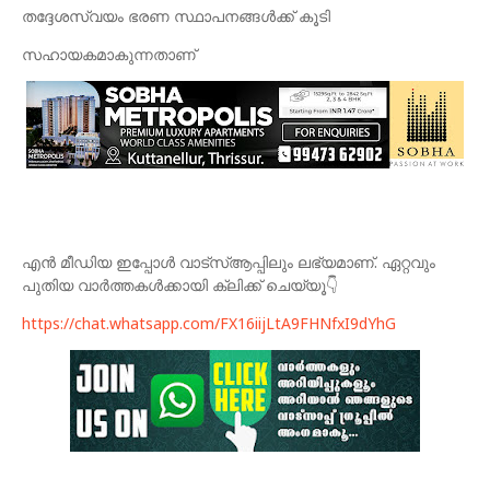
തദ്ദേശസ്വയം ഭരണ സ്ഥാപനങ്ങൾക്ക് കൂടി
സഹായകമാകുന്നതാണ്
എൻ മീഡിയ ഇപ്പോൾ വാട്സ്ആപ്പിലും ലഭ്യമാണ്. ഏറ്റവും
പുതിയ വാർത്തകൾക്കായി ക്ലിക്ക് ചെയ്യൂ👇
https://chat.whatsapp.com/FX16iijLtA9FHNfxI9dYhG