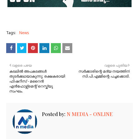
Tags:
News
വളരെ പഴയ
വളരെ പുതിയ
കടലിൽ അപകടങ്ങൾ
സര്‍ക്കാരിന്റെ മദ്യ നയത്തിന്
തുടർക്കഥയാകുന്നു; രക്ഷകരായി
സി.പി.എമ്മിന്റെ പച്ചക്കൊടി.
ഫിഷറീസ് - മറൈൻ
എൻഫോഴ്സ്മെന്റ് റെസ്ക്യൂ
സംഘം.
Posted by:
N MEDIA - ONLINE