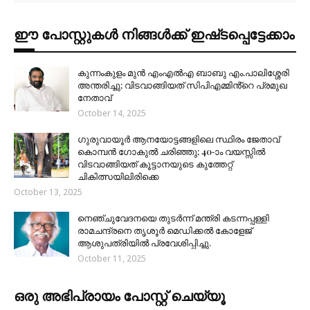
ഈ പോസ്റ്റുകൾ നിങ്ങൾക്ക് ഇഷ്‌‌ടപ്പെട്ടേക്കാം
കുന്നംകുളം മുൻ എംഎൽഎ ബാബു എം.പാലിശ്ശേരി
അന്തരിച്ചു; വിടവാങ്ങിയത് സിപിഎമ്മിൻ്റെ പ്രമുഖ
നേതാവ്
October 14, 2025
ഗുരുവായൂർ ആനയോട്ടങ്ങളിലെ സ്ഥിരം ജേതാവ്
കൊമ്പൻ ഗോകുൽ ചരിഞ്ഞു; 40-ാം വയസ്സിൽ
വിടവാങ്ങിയത് കൂട്ടാനയുടെ കുത്തേറ്റ്
ചികിത്സയിലിരിക്കെ
October 13, 2025
നെഞ്ചുവേദനയെ തുടർന്ന് മന്ത്രി കടന്നപ്പള്ളി
രാമചന്ദ്രനെ തൃശൂർ മെഡിക്കൽ കോളേജ്
ആശുപത്രിയിൽ പ്രവേശിപ്പിച്ചു.
October 11, 2025
ഒരു അഭിപ്രായം പോസ്റ്റ് ചെയ്യൂ