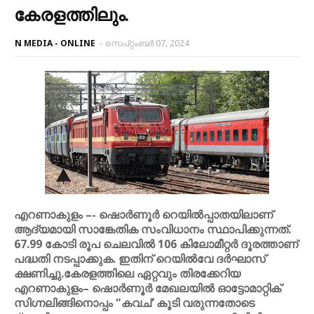
കേരളത്തിലും.
N MEDIA - ONLINE
-
സെപ്റ്റംബർ 07, 2024
എറണാകുളം –- ഷൊർണൂർ റെയിൽപ്പാതയിലാണ്‌
ആദ്യമായി സാങ്കേതിക സംവിധാനം സ്ഥാപിക്കുന്നത്‌.
67.99 കോടി രൂപ ചെലവിൽ 106 കിലോമീറ്റർ ദൂരത്താണ്‌
പദ്ധതി നടപ്പാക്കുക. ഇതിന്‌ റെയിൽവേ ദർഘാസ്‌
ക്ഷണിച്ചു.കേരളത്തിലെ ഏറ്റവും തിരക്കേറിയ
എറണാകുളം– ഷൊർണൂർ മേഖലയിൽ ഓട്ടോമാറ്റിക്
സിഗ്നലിങ്ങിനൊപ്പം "കവച്’ കൂടി വരുന്നതോടെ