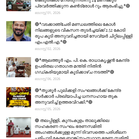
പ്രവർത്തിക്കുന്ന കൺട്രോൾ റൂം ആരംഭിച്ചു.*🔴
ഓഗസ്റ്റ് 01, 2026
🔴*വടക്കാഞ്ചേരി മണ്ഡലത്തിലെ കോൾ
നിലങ്ങളുടെ വികസന തുടർച്ചയ്ക്ക് 2.52 കോടി
രൂപ കൂടി അനുവദിച്ചതായി സേവ്യർ ചിറ്റിലപ്പിള്ളി
എം.എൽ.എ.*🔴
ഓഗസ്റ്റ് 02, 2026
🔴*ആലത്തൂർ എം. പി. കെ. രാധാകൃഷ്ണൻ കേന്ദ്ര
ഉപരിതല ഗതാഗത മന്ത്രി നിതിൻ
ഗഡ്കരിയുമായി കൂടിക്കാഴ്ച നടത്തി*🔴
ഓഗസ്റ്റ് 06, 2026
🔴*തൃശൂര്‍ പുലിക്കളി സംഘങ്ങള്‍ക്ക് കേന്ദ്ര
സര്‍ക്കാര്‍ പ്രഖ്യാപിച്ച ധനസഹായ തുക
അനുവദിച്ച് ഉത്തരവിറക്കി.*🔴
ഓഗസ്റ്റ് 05, 2026
🟣 തലപ്പിള്ളി, കുന്ദംകുളം താലൂക്കിലെ
സഹകരണ സംഘം ഭരണസമിതി
അംഗങ്ങൾക്കുള്ള മൂന്ന് ദിവസത്തെ പരിശീലന
പരിപാടി കേരള ബാങ്ക് സംസ്ഥാന ഭരണ സമിതി