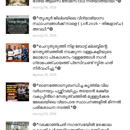
ഭാര്യ ആലീസ് തോമസ് (92) നിര്യാതയായി.*🟣
ഓഗസ്റ്റ് 06, 2026
🟣*തൃശൂര്‍ ജില്ലയിലെ വിദ്യാഭ്യാസ
സ്ഥാപനങ്ങൾക്ക് നാളെ ( 3.08.2026 - തിങ്കളാഴ്ച )
അവധി.*🟣
ഓഗസ്റ്റ് 02, 2026
🟣*ചെറുതുരുത്തി നിള ബോട്ട് ക്ലബ്ബിന്റെ
നേതൃത്വത്തിൽ നടക്കുന്ന വള്ളംകളിയുടെ
ലോഗോ പ്രകാശനം വള്ളത്തോൾ നഗർ
ഗ്രാമപഞ്ചായത്ത് പ്രസിഡണ്ട് സ്മിത ഹരി
നിർവഹിച്ചു.*🟣
ജൂലൈ 30, 2026
🔴*ഓണത്തോടനുബന്ധിച്ച കൃത്രിമ വില
വർധനയും പൂഴ്ത്തിവയ്പ്പും തടയാൻ ഭക്ഷ്യ
വകുപ്പിൻ്റെ നേതൃത്വത്തിൽ മുള്ളൂർക്കര
മേഖലയിലെ വ്യാപാര സ്ഥാപനങ്ങളിൽ മിന്നൽ
പരിശോധന നടത്തി.*🔴
ഓഗസ്റ്റ് 03, 2026
🔴*വടക്കാഞ്ചേരി നഗരസഭയിൽ മഴക്കാല
കെടുതികൾ നേരിടുന്നതിനു 24 മണിക്കൂർ