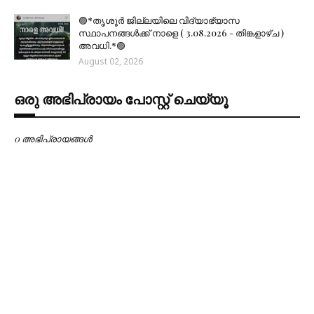
🟣*തൃശൂര്‍ ജില്ലയിലെ വിദ്യാഭ്യാസ
സ്ഥാപനങ്ങൾക്ക് നാളെ ( 3.08.2026 - തിങ്കളാഴ്ച )
അവധി.*🟣
August 02, 2026
ഒരു അഭിപ്രായം പോസ്റ്റ് ചെയ്യൂ
0 അഭിപ്രായങ്ങള്‍