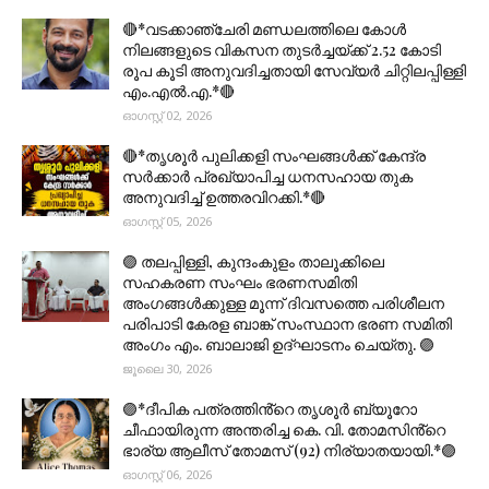
🔴*വടക്കാഞ്ചേരി മണ്ഡലത്തിലെ കോൾ
നിലങ്ങളുടെ വികസന തുടർച്ചയ്ക്ക് 2.52 കോടി
രൂപ കൂടി അനുവദിച്ചതായി സേവ്യർ ചിറ്റിലപ്പിള്ളി
എം.എൽ.എ.*🔴
ഓഗസ്റ്റ് 02, 2026
🔴*തൃശൂര്‍ പുലിക്കളി സംഘങ്ങള്‍ക്ക് കേന്ദ്ര
സര്‍ക്കാര്‍ പ്രഖ്യാപിച്ച ധനസഹായ തുക
അനുവദിച്ച് ഉത്തരവിറക്കി.*🔴
ഓഗസ്റ്റ് 05, 2026
🟣 തലപ്പിള്ളി, കുന്ദംകുളം താലൂക്കിലെ
സഹകരണ സംഘം ഭരണസമിതി
അംഗങ്ങൾക്കുള്ള മൂന്ന് ദിവസത്തെ പരിശീലന
പരിപാടി കേരള ബാങ്ക് സംസ്ഥാന ഭരണ സമിതി
അംഗം എം. ബാലാജി ഉദ്ഘാടനം ചെയ്തു. 🟣
ജൂലൈ 30, 2026
🟣*ദീപിക പത്രത്തിൻ്റെ തൃശൂർ ബ്യൂറോ
ചീഫായിരുന്ന അന്തരിച്ച കെ. വി. തോമസിൻ്റെ
ഭാര്യ ആലീസ് തോമസ് (92) നിര്യാതയായി.*🟣
ഓഗസ്റ്റ് 06, 2026