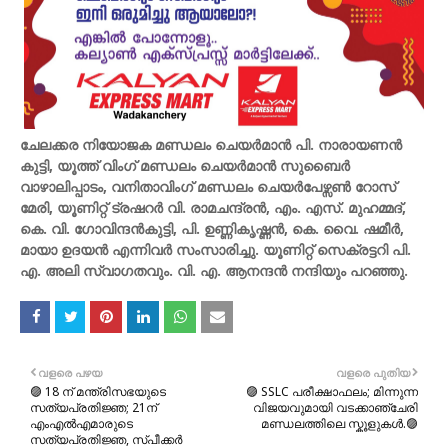
ചേലക്കര നിയോജക മണ്ഡലം ചെയർമാൻ പി. നാരായണൻ
കുട്ടി, യൂത്ത് വിംഗ് മണ്ഡലം ചെയർമാൻ സുബൈർ
വാഴാലിപ്പാടം, വനിതാവിംഗ് മണ്ഡലം ചെയർപേഴ്സൺ റോസ്
മേരി, യൂണിറ്റ് ട്രഷറർ വി. രാമചന്ദ്രൻ, എം. എസ്. മുഹമ്മദ്,
കെ. വി. ഗോവിന്ദൻകുട്ടി, പി. ഉണ്ണികൃഷ്ണൻ, കെ. വൈ. ഷമീർ,
മായാ ഉദയൻ എന്നിവർ സംസാരിച്ചു. യൂണിറ്റ് സെക്രട്ടറി പി.
എ. അലി സ്വാഗതവും. വി. എ. ആനന്ദൻ നന്ദിയും പറഞ്ഞു.
വളരെ പഴയ
വളരെ പുതിയ
🟣 18 ന് മന്ത്രിസഭയുടെ
🟣 SSLC പരീക്ഷാഫലം; മിന്നുന്ന
സത്യപ്രതിജ്ഞ; 21ന്
വിജയവുമായി വടക്കാഞ്ചേരി
എംഎല്‍എമാരുടെ
മണ്ഡലത്തിലെ സ്കൂളുകൾ.🟣
സത്യപ്രതിജ്ഞ, സ്പീക്കര്‍