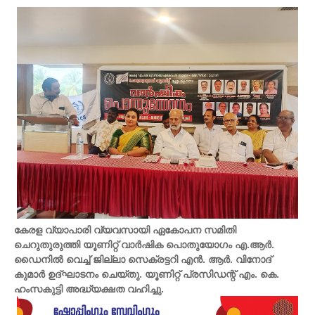
കേരള വ്യാപാരി വ്യവസായി ഏകോപന സമിതി
ചെറുതുരുത്തി യൂണിറ്റ് വാർഷിക പൊതുയോഗം എ.ആർ.
ഡൈനിൽ വെച്ച് ജില്ലാ സെക്രട്ടറി എൻ. ആർ. വിനോദ്
കുമാർ ഉദ്ഘാടനം ചെയ്തു. യൂണിറ്റ് പ്രസിഡന്റ് എം. കെ.
ഹംസകുട്ടി അദ്ധ്യക്ഷത വഹിച്ചു.