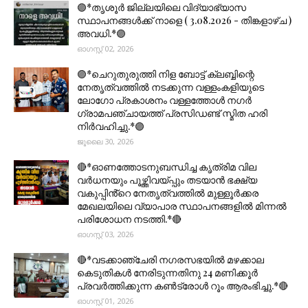
🟣*തൃശൂര്‍ ജില്ലയിലെ വിദ്യാഭ്യാസ
സ്ഥാപനങ്ങൾക്ക് നാളെ ( 3.08.2026 - തിങ്കളാഴ്ച )
അവധി.*🟣
ഓഗസ്റ്റ് 02, 2026
🟣*ചെറുതുരുത്തി നിള ബോട്ട് ക്ലബ്ബിന്റെ
നേതൃത്വത്തിൽ നടക്കുന്ന വള്ളംകളിയുടെ
ലോഗോ പ്രകാശനം വള്ളത്തോൾ നഗർ
ഗ്രാമപഞ്ചായത്ത് പ്രസിഡണ്ട് സ്മിത ഹരി
നിർവഹിച്ചു.*🟣
ജൂലൈ 30, 2026
🔴*ഓണത്തോടനുബന്ധിച്ച കൃത്രിമ വില
വർധനയും പൂഴ്ത്തിവയ്പ്പും തടയാൻ ഭക്ഷ്യ
വകുപ്പിൻ്റെ നേതൃത്വത്തിൽ മുള്ളൂർക്കര
മേഖലയിലെ വ്യാപാര സ്ഥാപനങ്ങളിൽ മിന്നൽ
പരിശോധന നടത്തി.*🔴
ഓഗസ്റ്റ് 03, 2026
🔴*വടക്കാഞ്ചേരി നഗരസഭയിൽ മഴക്കാല
കെടുതികൾ നേരിടുന്നതിനു 24 മണിക്കൂർ
പ്രവർത്തിക്കുന്ന കൺട്രോൾ റൂം ആരംഭിച്ചു.*🔴
ഓഗസ്റ്റ് 01, 2026