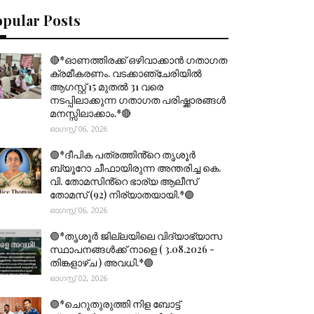
opular Posts
🔴*ഓണത്തിരക്ക് ഒഴിവാക്കാൻ ഗതാഗത
ക്രമീകരണം. വടക്കാഞ്ചേരിയിൽ
ആഗസ്റ്റ് 15 മുതല്‍ 31 വരെ
നടപ്പിലാക്കുന്ന ഗതാഗത പരിഷ്ക്കാരങ്ങൾ
മനസ്സിലാക്കാം.*🔴
ഓഗസ്റ്റ് 06, 2026
🟣*ദീപിക പത്രത്തിൻ്റെ തൃശൂർ
ബ്യൂറോ ചീഫായിരുന്ന അന്തരിച്ച കെ.
വി. തോമസിൻ്റെ ഭാര്യ ആലീസ്
തോമസ് (92) നിര്യാതയായി.*🟣
ഓഗസ്റ്റ് 06, 2026
🟣*തൃശൂര്‍ ജില്ലയിലെ വിദ്യാഭ്യാസ
സ്ഥാപനങ്ങൾക്ക് നാളെ ( 3.08.2026 -
തിങ്കളാഴ്ച ) അവധി.*🟣
ഓഗസ്റ്റ് 02, 2026
🟣*ചെറുതുരുത്തി നിള ബോട്ട്