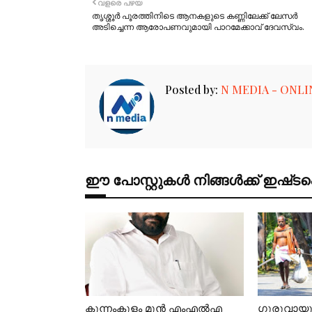
വളരെ പഴയ
തൃശ്ശൂർ പൂരത്തിനിടെ ആനകളുടെ കണ്ണിലേക്ക് ലേസർ
അടിച്ചെന്ന ആരോപണവുമായി പാറമേക്കാവ് ദേവസ്വം.
Posted by:
N MEDIA - ONLI
ഈ പോസ്റ്റുകൾ നിങ്ങൾക്ക് ഇഷ്‌‌ടപ്പെ
കുന്നംകുളം മുൻ എംഎൽഎ
ഗുരുവായ