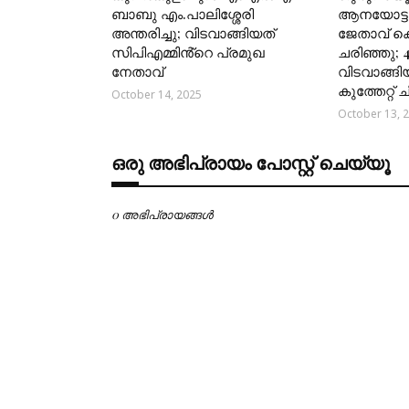
ബാബു എം.പാലിശ്ശേരി
ആനയോട്ടങ
അന്തരിച്ചു; വിടവാങ്ങിയത്
ജേതാവ് 
സിപിഎമ്മിൻ്റെ പ്രമുഖ
ചരിഞ്ഞു; 
നേതാവ്
വിടവാങ്ങി
കുത്തേറ്റ്
October 14, 2025
October 13, 
ഒരു അഭിപ്രായം പോസ്റ്റ് ചെയ്യൂ
0 അഭിപ്രായങ്ങള്‍