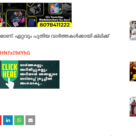
ണ്. ഏറ്റവും പുതിയ വാർത്തകൾക്കായി ക്ലിക്ക്
9FHNfxI9dYhG