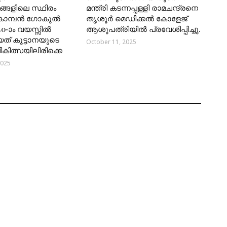
്ങളിലെ സ്ഥിരം
മന്ത്രി കടന്നപ്പള്ളി രാമചന്ദ്രനെ
കൊമ്പൻ ഗോകുൽ
തൃശൂർ മെഡിക്കൽ കോളേജ്
40-ാം വയസ്സിൽ
ആശുപത്രിയിൽ പ്രവേശിപ്പിച്ചു.
യത് കൂട്ടാനയുടെ
October 11, 2025
 ചികിത്സയിലിരിക്കെ
2025