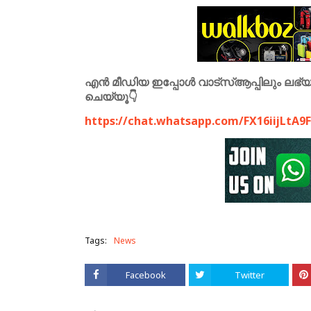
എൻ മീഡിയ ഇപ്പോൾ വാട്സ്ആപ്പിലും ലഭ്യമാ
ചെയ്യൂ👇
https://chat.whatsapp.com/FX16iijLtA
Tags:
News
Facebook
Twitter