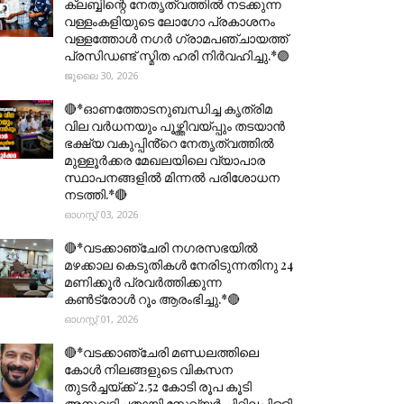
ക്ലബ്ബിന്റെ നേതൃത്വത്തിൽ നടക്കുന്ന
വള്ളംകളിയുടെ ലോഗോ പ്രകാശനം
വള്ളത്തോൾ നഗർ ഗ്രാമപഞ്ചായത്ത്
പ്രസിഡണ്ട് സ്മിത ഹരി നിർവഹിച്ചു.*🟣
ജൂലൈ 30, 2026
🔴*ഓണത്തോടനുബന്ധിച്ച കൃത്രിമ
വില വർധനയും പൂഴ്ത്തിവയ്പ്പും തടയാൻ
ഭക്ഷ്യ വകുപ്പിൻ്റെ നേതൃത്വത്തിൽ
മുള്ളൂർക്കര മേഖലയിലെ വ്യാപാര
സ്ഥാപനങ്ങളിൽ മിന്നൽ പരിശോധന
നടത്തി.*🔴
ഓഗസ്റ്റ് 03, 2026
🔴*വടക്കാഞ്ചേരി നഗരസഭയിൽ
മഴക്കാല കെടുതികൾ നേരിടുന്നതിനു 24
മണിക്കൂർ പ്രവർത്തിക്കുന്ന
കൺട്രോൾ റൂം ആരംഭിച്ചു.*🔴
ഓഗസ്റ്റ് 01, 2026
🔴*വടക്കാഞ്ചേരി മണ്ഡലത്തിലെ
കോൾ നിലങ്ങളുടെ വികസന
തുടർച്ചയ്ക്ക് 2.52 കോടി രൂപ കൂടി
അനുവദിച്ചതായി സേവ്യർ ചിറ്റിലപ്പിള്ളി