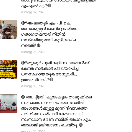
എം.എൽ.എ.*🔴
ഓഗസ്റ്റ് 02, 2026
🔴*ആലത്തൂർ എം. പി. കെ.
രാധാകൃഷ്ണൻ കേന്ദ്ര ഉപരിതല
ഗതാഗത മന്ത്രി നിതിൻ
ഗഡ്കരിയുമായി കൂടിക്കാഴ്ച
നടത്തി*🔴
ഓഗസ്റ്റ് 06, 2026
🔴*തൃശൂര്‍ പുലിക്കളി സംഘങ്ങള്‍ക്ക്
കേന്ദ്ര സര്‍ക്കാര്‍ പ്രഖ്യാപിച്ച
ധനസഹായ തുക അനുവദിച്ച്
ഉത്തരവിറക്കി.*🔴
ഓഗസ്റ്റ് 05, 2026
🟣 തലപ്പിള്ളി, കുന്ദംകുളം താലൂക്കിലെ
സഹകരണ സംഘം ഭരണസമിതി
അംഗങ്ങൾക്കുള്ള മൂന്ന് ദിവസത്തെ
പരിശീലന പരിപാടി കേരള ബാങ്ക്
സംസ്ഥാന ഭരണ സമിതി അംഗം എം.
ബാലാജി ഉദ്ഘാടനം ചെയ്തു. 🟣
ജൂലൈ 30, 2026