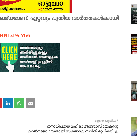
ലഭ്യമാണ്. ഏറ്റവും പുതിയ വാർത്തകൾക്കായി
9FHNfxI9dYhG
വളരെ പുതിയ
ജനാധിപത്യ മഹിളാ അസോസിയേഷന്റെ
കാൽനടജാഥയ്ക്കായി സംഘാടക സമിതി രൂപീകരിച്ചു.