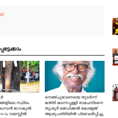
NE
ട്ടേക്കാം
ൂർ
നെഞ്ചുവേദനയെ തുടർന്ന്
്ങളിലെ സ്ഥിരം
മന്ത്രി കടന്നപ്പള്ളി രാമചന്ദ്രനെ
കൊമ്പൻ ഗോകുൽ
തൃശൂർ മെഡിക്കൽ കോളേജ്
40-ാം വയസ്സിൽ
ആശുപത്രിയിൽ പ്രവേശിപ്പിച്ചു.