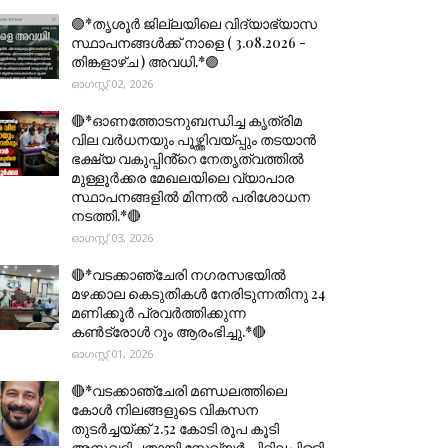
🟣*തൃശൂര്‍ ജില്ലയിലെ വിദ്യാഭ്യാസ
സ്ഥാപനങ്ങൾക്ക് നാളെ ( 3.08.2026 -
തിങ്കളാഴ്ച ) അവധി.*🟣
ഓഗസ്റ്റ് 02, 2026
🔴*ഓണത്തോടനുബന്ധിച്ച കൃത്രിമ
വില വർധനയും പൂഴ്ത്തിവയ്പ്പും തടയാൻ
ഭക്ഷ്യ വകുപ്പിൻ്റെ നേതൃത്വത്തിൽ
മുള്ളൂർക്കര മേഖലയിലെ വ്യാപാര
സ്ഥാപനങ്ങളിൽ മിന്നൽ പരിശോധന
നടത്തി.*🔴
ഓഗസ്റ്റ് 03, 2026
🔴*വടക്കാഞ്ചേരി നഗരസഭയിൽ
മഴക്കാല കെടുതികൾ നേരിടുന്നതിനു 24
മണിക്കൂർ പ്രവർത്തിക്കുന്ന
കൺട്രോൾ റൂം ആരംഭിച്ചു.*🔴
ഓഗസ്റ്റ് 01, 2026
🔴*വടക്കാഞ്ചേരി മണ്ഡലത്തിലെ
കോൾ നിലങ്ങളുടെ വികസന
തുടർച്ചയ്ക്ക് 2.52 കോടി രൂപ കൂടി
അനുവദിച്ചതായി സേവ്യർ ചിറ്റിലപ്പിള്ളി