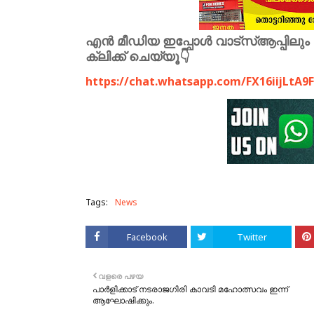
എൻ മീഡിയ ഇപ്പോൾ വാട്സ്ആപ്പിലും 
ക്ലിക്ക് ചെയ്യൂ👇
https://chat.whatsapp.com/FX16iijLtA
Tags:
News
Facebook
Twitter
വളരെ പഴയ
പാർളിക്കാട് നടരാജഗിരി കാവടി മഹോത്സവം ഇന്ന്
ആഘോഷിക്കും.