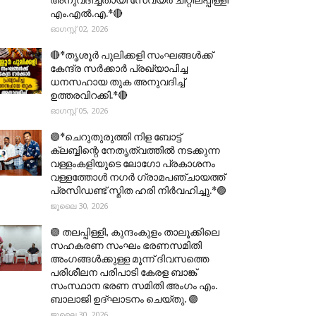
എം.എൽ.എ.*🔴
ഓഗസ്റ്റ് 02, 2026
🔴*തൃശൂര്‍ പുലിക്കളി സംഘങ്ങള്‍ക്ക്
കേന്ദ്ര സര്‍ക്കാര്‍ പ്രഖ്യാപിച്ച
ധനസഹായ തുക അനുവദിച്ച്
ഉത്തരവിറക്കി.*🔴
ഓഗസ്റ്റ് 05, 2026
🟣*ചെറുതുരുത്തി നിള ബോട്ട്
ക്ലബ്ബിന്റെ നേതൃത്വത്തിൽ നടക്കുന്ന
വള്ളംകളിയുടെ ലോഗോ പ്രകാശനം
വള്ളത്തോൾ നഗർ ഗ്രാമപഞ്ചായത്ത്
പ്രസിഡണ്ട് സ്മിത ഹരി നിർവഹിച്ചു.*🟣
ജൂലൈ 30, 2026
🟣 തലപ്പിള്ളി, കുന്ദംകുളം താലൂക്കിലെ
സഹകരണ സംഘം ഭരണസമിതി
അംഗങ്ങൾക്കുള്ള മൂന്ന് ദിവസത്തെ
പരിശീലന പരിപാടി കേരള ബാങ്ക്
സംസ്ഥാന ഭരണ സമിതി അംഗം എം.
ബാലാജി ഉദ്ഘാടനം ചെയ്തു. 🟣
ജൂലൈ 30, 2026