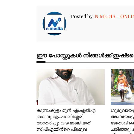
Posted by:
N MEDIA - ONLI
ഈ പോസ്റ്റുകൾ നിങ്ങൾക്ക് ഇഷ്‌‌ടപ്പെ
കുന്നംകുളം മുൻ എംഎൽഎ
ഗുരുവായ
ബാബു എം.പാലിശ്ശേരി
ആനയോട്ടങ
അന്തരിച്ചു; വിടവാങ്ങിയത്
ജേതാവ് 
സിപിഎമ്മിൻ്റെ പ്രമുഖ
ചരിഞ്ഞു; 