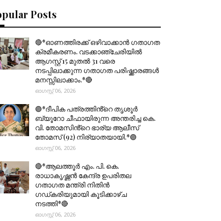
opular Posts
🔴*ഓണത്തിരക്ക് ഒഴിവാക്കാൻ ഗതാഗത
ക്രമീകരണം. വടക്കാഞ്ചേരിയിൽ
ആഗസ്റ്റ് 15 മുതല്‍ 31 വരെ
നടപ്പിലാക്കുന്ന ഗതാഗത പരിഷ്ക്കാരങ്ങൾ
മനസ്സിലാക്കാം.*🔴
ഓഗസ്റ്റ് 06, 2026
🟣*ദീപിക പത്രത്തിൻ്റെ തൃശൂർ
ബ്യൂറോ ചീഫായിരുന്ന അന്തരിച്ച കെ.
വി. തോമസിൻ്റെ ഭാര്യ ആലീസ്
തോമസ് (92) നിര്യാതയായി.*🟣
ഓഗസ്റ്റ് 06, 2026
🔴*ആലത്തൂർ എം. പി. കെ.
രാധാകൃഷ്ണൻ കേന്ദ്ര ഉപരിതല
ഗതാഗത മന്ത്രി നിതിൻ
ഗഡ്കരിയുമായി കൂടിക്കാഴ്ച
നടത്തി*🔴
ഓഗസ്റ്റ് 06, 2026