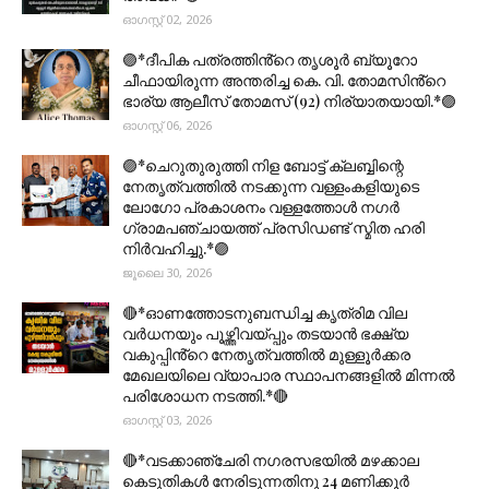
ഓഗസ്റ്റ് 02, 2026
🟣*ദീപിക പത്രത്തിൻ്റെ തൃശൂർ ബ്യൂറോ
ചീഫായിരുന്ന അന്തരിച്ച കെ. വി. തോമസിൻ്റെ
ഭാര്യ ആലീസ് തോമസ് (92) നിര്യാതയായി.*🟣
ഓഗസ്റ്റ് 06, 2026
🟣*ചെറുതുരുത്തി നിള ബോട്ട് ക്ലബ്ബിന്റെ
നേതൃത്വത്തിൽ നടക്കുന്ന വള്ളംകളിയുടെ
ലോഗോ പ്രകാശനം വള്ളത്തോൾ നഗർ
ഗ്രാമപഞ്ചായത്ത് പ്രസിഡണ്ട് സ്മിത ഹരി
നിർവഹിച്ചു.*🟣
ജൂലൈ 30, 2026
🔴*ഓണത്തോടനുബന്ധിച്ച കൃത്രിമ വില
വർധനയും പൂഴ്ത്തിവയ്പ്പും തടയാൻ ഭക്ഷ്യ
വകുപ്പിൻ്റെ നേതൃത്വത്തിൽ മുള്ളൂർക്കര
മേഖലയിലെ വ്യാപാര സ്ഥാപനങ്ങളിൽ മിന്നൽ
പരിശോധന നടത്തി.*🔴
ഓഗസ്റ്റ് 03, 2026
🔴*വടക്കാഞ്ചേരി നഗരസഭയിൽ മഴക്കാല
കെടുതികൾ നേരിടുന്നതിനു 24 മണിക്കൂർ