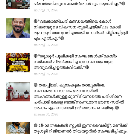
പ്രവർത്തിക്കുന്ന കൺട്രോൾ റൂം ആരംഭിച്ചു.*🔴
ഓഗസ്റ്റ് 01, 2026
🔴*വടക്കാഞ്ചേരി മണ്ഡലത്തിലെ കോൾ
നിലങ്ങളുടെ വികസന തുടർച്ചയ്ക്ക് 2.52 കോടി
രൂപ കൂടി അനുവദിച്ചതായി സേവ്യർ ചിറ്റിലപ്പിള്ളി
എം.എൽ.എ.*🔴
ഓഗസ്റ്റ് 02, 2026
🔴*തൃശൂര്‍ പുലിക്കളി സംഘങ്ങള്‍ക്ക് കേന്ദ്ര
സര്‍ക്കാര്‍ പ്രഖ്യാപിച്ച ധനസഹായ തുക
അനുവദിച്ച് ഉത്തരവിറക്കി.*🔴
ഓഗസ്റ്റ് 05, 2026
🟣 തലപ്പിള്ളി, കുന്ദംകുളം താലൂക്കിലെ
സഹകരണ സംഘം ഭരണസമിതി
അംഗങ്ങൾക്കുള്ള മൂന്ന് ദിവസത്തെ പരിശീലന
പരിപാടി കേരള ബാങ്ക് സംസ്ഥാന ഭരണ സമിതി
അംഗം എം. ബാലാജി ഉദ്ഘാടനം ചെയ്തു. 🟣
ജൂലൈ 30, 2026
🟣 28-ാമത് ഭരതൻ സ്മൃതി ഇന്ന് വൈകീട്ട് 5 മണിക്ക്
തൃശൂർ റീജിയണൽ തിയ്യറ്ററിൽ സംഘടിപ്പിക്കും.