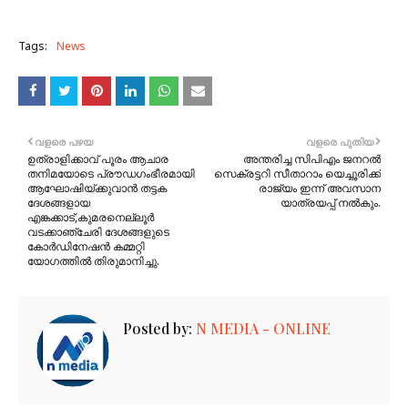
Tags:
News
വളരെ പഴയ
വളരെ പുതിയ
ഉത്രാളിക്കാവ് പൂരം ആചാര
അന്തരിച്ച സിപിഎം ജനറൽ
തനിമയോടെ പ്രൗഡഗംഭീരമായി
സെക്രട്ടറി സീതാറാം യെച്ചൂരിക്ക്
ആഘോഷിയ്ക്കുവാൻ തട്ടക
രാജ്യം ഇന്ന് അവസാന
ദേശങ്ങളായ
യാത്രയപ്പ് നൽകും.
എങ്കക്കാട്,കുമരനെല്ലൂർ
വടക്കാഞ്ചേരി ദേശങ്ങളുടെ
കോർഡിനേഷൻ കമ്മറ്റി
യോഗത്തിൽ തിരുമാനിച്ചു.
Posted by:
N MEDIA - ONLINE