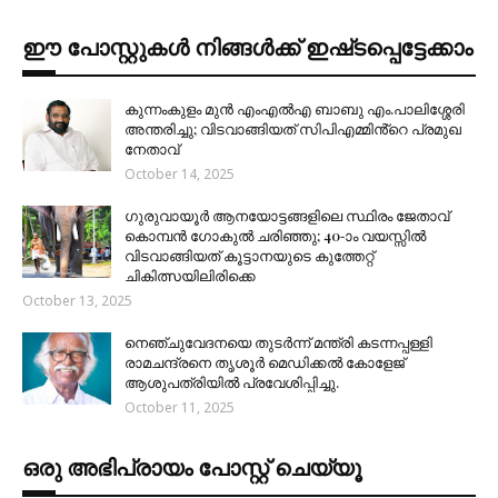
ഈ പോസ്റ്റുകൾ നിങ്ങൾക്ക് ഇഷ്‌‌ടപ്പെട്ടേക്കാം
കുന്നംകുളം മുൻ എംഎൽഎ ബാബു എം.പാലിശ്ശേരി
അന്തരിച്ചു; വിടവാങ്ങിയത് സിപിഎമ്മിൻ്റെ പ്രമുഖ
നേതാവ്
October 14, 2025
ഗുരുവായൂർ ആനയോട്ടങ്ങളിലെ സ്ഥിരം ജേതാവ്
കൊമ്പൻ ഗോകുൽ ചരിഞ്ഞു; 40-ാം വയസ്സിൽ
വിടവാങ്ങിയത് കൂട്ടാനയുടെ കുത്തേറ്റ്
ചികിത്സയിലിരിക്കെ
October 13, 2025
നെഞ്ചുവേദനയെ തുടർന്ന് മന്ത്രി കടന്നപ്പള്ളി
രാമചന്ദ്രനെ തൃശൂർ മെഡിക്കൽ കോളേജ്
ആശുപത്രിയിൽ പ്രവേശിപ്പിച്ചു.
October 11, 2025
ഒരു അഭിപ്രായം പോസ്റ്റ് ചെയ്യൂ