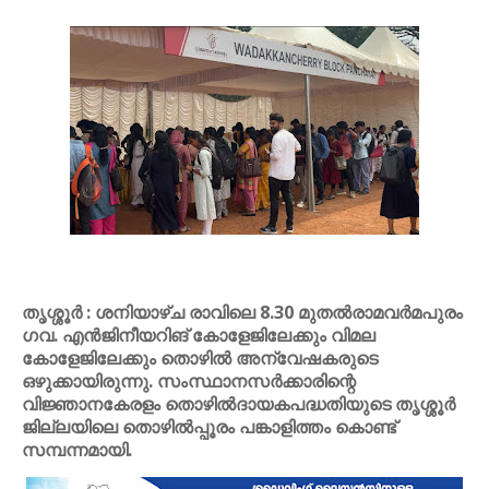
തൃശ്ശൂർ : ശനിയാഴ്‌ച രാവിലെ 8.30 മുതൽരാമവർമപുരം
ഗവ. എൻജിനീയറിങ് കോളേജിലേക്കും വിമല
കോളേജിലേക്കും തൊഴിൽ അന്വേഷകരുടെ
ഒഴുക്കായിരുന്നു. സംസ്ഥാനസർക്കാരിന്റെ
വിജ്ഞാനകേരളം തൊഴിൽദായകപദ്ധതിയുടെ തൃശ്ശൂർ
ജില്ലയിലെ തൊഴിൽപ്പൂരം പങ്കാളിത്തം കൊണ്ട്
സമ്പന്നമായി.