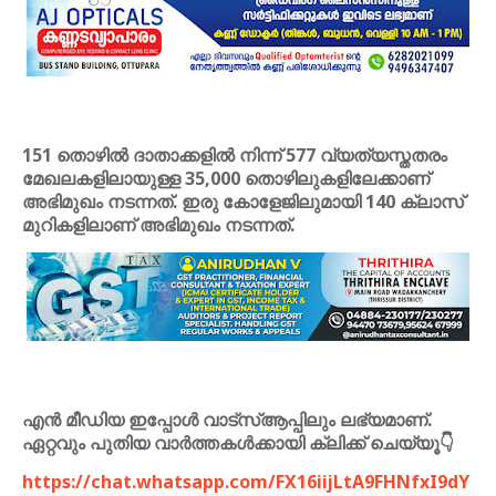
151 തൊഴിൽ ദാതാക്കളിൽ നിന്ന് 577 വ്യത്യസ്തതരം
മേഖലകളിലായുള്ള 35,000 തൊഴിലുകളിലേക്കാണ്
അഭിമുഖം നടന്നത്. ഇരു കോളേജിലുമായി 140 ക്ലാസ്
മുറികളിലാണ് അഭിമുഖം നടന്നത്.
എൻ മീഡിയ ഇപ്പോൾ വാട്സ്ആപ്പിലും ലഭ്യമാണ്.
ഏറ്റവും പുതിയ വാർത്തകൾക്കായി ക്ലിക്ക് ചെയ്യൂ👇
https://chat.whatsapp.com/FX16iijLtA9FHNfxI9dY