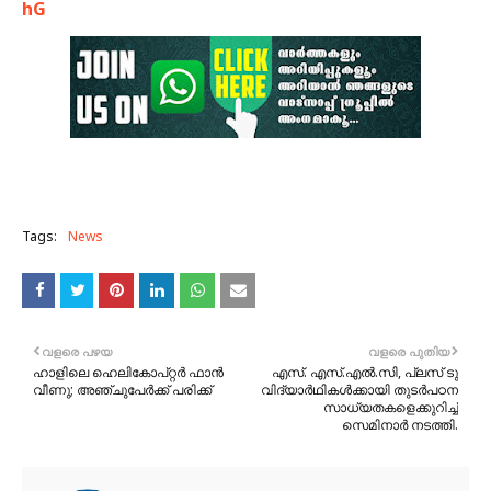
hG
Tags:
News
വളരെ പഴയ
വളരെ പുതിയ
ഹാളിലെ ഹെലികോപ്റ്റർ ഫാൻ
എസ്. എസ്.എൽ.സി, പ്ലസ് ടു
വീണു; അഞ്ചുപേർക്ക് പരിക്ക്
വിദ്യാർഥികൾക്കായി തുടർപഠന
സാധ്യതകളെക്കുറിച്ച്
സെമിനാർ നടത്തി.