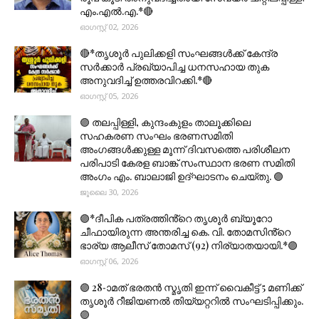
എം.എൽ.എ.*🔴
ഓഗസ്റ്റ് 02, 2026
🔴*തൃശൂര്‍ പുലിക്കളി സംഘങ്ങള്‍ക്ക് കേന്ദ്ര
സര്‍ക്കാര്‍ പ്രഖ്യാപിച്ച ധനസഹായ തുക
അനുവദിച്ച് ഉത്തരവിറക്കി.*🔴
ഓഗസ്റ്റ് 05, 2026
🟣 തലപ്പിള്ളി, കുന്ദംകുളം താലൂക്കിലെ
സഹകരണ സംഘം ഭരണസമിതി
അംഗങ്ങൾക്കുള്ള മൂന്ന് ദിവസത്തെ പരിശീലന
പരിപാടി കേരള ബാങ്ക് സംസ്ഥാന ഭരണ സമിതി
അംഗം എം. ബാലാജി ഉദ്ഘാടനം ചെയ്തു. 🟣
ജൂലൈ 30, 2026
🟣*ദീപിക പത്രത്തിൻ്റെ തൃശൂർ ബ്യൂറോ
ചീഫായിരുന്ന അന്തരിച്ച കെ. വി. തോമസിൻ്റെ
ഭാര്യ ആലീസ് തോമസ് (92) നിര്യാതയായി.*🟣
ഓഗസ്റ്റ് 06, 2026
🟣 28-ാമത് ഭരതൻ സ്മൃതി ഇന്ന് വൈകീട്ട് 5 മണിക്ക്
തൃശൂർ റീജിയണൽ തിയ്യറ്ററിൽ സംഘടിപ്പിക്കും.
🟣