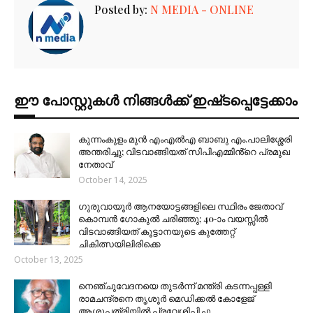
Posted by:
N MEDIA - ONLINE
ഈ പോസ്റ്റുകൾ നിങ്ങൾക്ക് ഇഷ്‌‌ടപ്പെട്ടേക്കാം
കുന്നംകുളം മുൻ എംഎൽഎ ബാബു എം.പാലിശ്ശേരി
അന്തരിച്ചു; വിടവാങ്ങിയത് സിപിഎമ്മിൻ്റെ പ്രമുഖ
നേതാവ്
October 14, 2025
ഗുരുവായൂർ ആനയോട്ടങ്ങളിലെ സ്ഥിരം ജേതാവ്
കൊമ്പൻ ഗോകുൽ ചരിഞ്ഞു; 40-ാം വയസ്സിൽ
വിടവാങ്ങിയത് കൂട്ടാനയുടെ കുത്തേറ്റ്
ചികിത്സയിലിരിക്കെ
October 13, 2025
നെഞ്ചുവേദനയെ തുടർന്ന് മന്ത്രി കടന്നപ്പള്ളി
രാമചന്ദ്രനെ തൃശൂർ മെഡിക്കൽ കോളേജ്
ആശുപത്രിയിൽ പ്രവേശിപ്പിച്ചു.