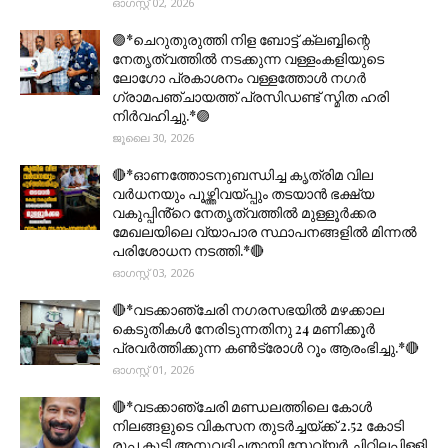
ഓഗസ്റ്റ് 02, 2026
🟣*ചെറുതുരുത്തി നിള ബോട്ട് ക്ലബ്ബിന്റെ
നേതൃത്വത്തിൽ നടക്കുന്ന വള്ളംകളിയുടെ
ലോഗോ പ്രകാശനം വള്ളത്തോൾ നഗർ
ഗ്രാമപഞ്ചായത്ത് പ്രസിഡണ്ട് സ്മിത ഹരി
നിർവഹിച്ചു.*🟣
ജൂലൈ 30, 2026
🔴*ഓണത്തോടനുബന്ധിച്ച കൃത്രിമ വില
വർധനയും പൂഴ്ത്തിവയ്പ്പും തടയാൻ ഭക്ഷ്യ
വകുപ്പിൻ്റെ നേതൃത്വത്തിൽ മുള്ളൂർക്കര
മേഖലയിലെ വ്യാപാര സ്ഥാപനങ്ങളിൽ മിന്നൽ
പരിശോധന നടത്തി.*🔴
ഓഗസ്റ്റ് 03, 2026
🔴*വടക്കാഞ്ചേരി നഗരസഭയിൽ മഴക്കാല
കെടുതികൾ നേരിടുന്നതിനു 24 മണിക്കൂർ
പ്രവർത്തിക്കുന്ന കൺട്രോൾ റൂം ആരംഭിച്ചു.*🔴
ഓഗസ്റ്റ് 01, 2026
🔴*വടക്കാഞ്ചേരി മണ്ഡലത്തിലെ കോൾ
നിലങ്ങളുടെ വികസന തുടർച്ചയ്ക്ക് 2.52 കോടി
രൂപ കൂടി അനുവദിച്ചതായി സേവ്യർ ചിറ്റിലപ്പിള്ളി