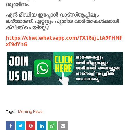
ശുഭദിനം.
എൻ മീഡിയ ഇപ്പോൾ വാട്സ്ആപ്പിലും
ലഭ്യമാണ്. ഏറ്റവും പുതിയ വാർത്തകൾക്കായി
ക്ലിക്ക് ചെയ്യൂ👇
https://chat.whatsapp.com/FX16iijLtA9FHNf
xI9dYhG
Tags:
Morning News