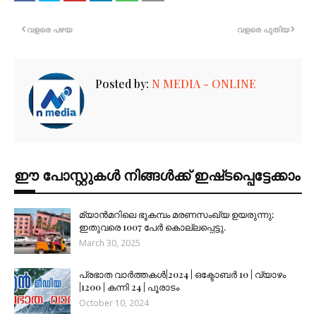
വളരെ പഴയ
വളരെ പുതിയ
Posted by:
N MEDIA - ONLINE
ഈ പോസ്റ്റുകൾ നിങ്ങൾക്ക് ഇഷ്‌‌ടപ്പെട്ടേക്കാം
മ്യാൻമറിലെ ഭൂകമ്പം മരണസംഖ്യ ഉയരുന്നു;
ഇതുവരെ 1007 പേർ കൊല്ലപ്പെട്ടു.
March 30, 2025
പ്രഭാത വാർത്തകൾ|2024 | ഒക്ടോബർ 10 | വ്യാഴം
|1200 | കന്നി 24 | പൂരാടം
October 10, 2024