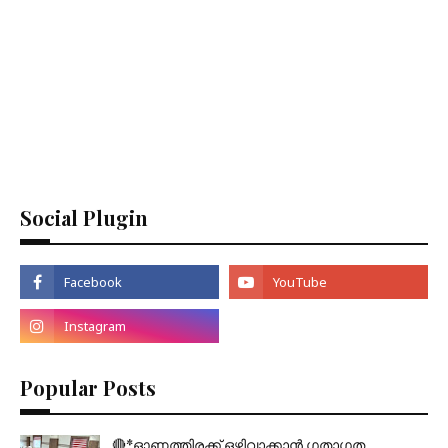
Social Plugin
Popular Posts
🔴*ഓണത്തിരക്ക് ഒഴിവാക്കാൻ ഗതാഗത